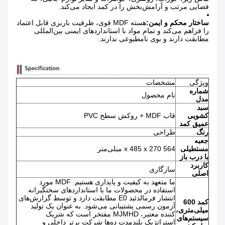
فضایی مرتب و آرامش‌بخش را در کمد ایجاد می‌کند.
ساختار محکم و ایمن:
هسته MDF قوی، ظرفیت باربری قابل اعتماد
را فراهم می‌کند و تمام مواد با استانداردهای ایمنی بین‌المللی
مطابقت دارند و بوی نامطبوعی ندارند.
ویژگی
مشخصات
شماره
نام محصول
مدل
سبد
کشویی
قاب MDF + روکش سطح PVC
عمیق کمد
رنگ
طراحی
جعبه
مستطیلی
564 x 485 x 270 میلی‌متر
با درب باز
کاربرد
سازگاری
اصلی
ما متعهد به کیفیت و پایداری هستیم. MDF مورد
استفاده در محصولات ما با استانداردهای سختگیرانه
انتشار فرمالدئید E0 مطابقت دارد و توسط گزارش‌های
کمد 600
آزمون رسمی پشتیبانی می‌شود. به عنوان یک تولید
میلی‌متری،
کننده معتبر، MJMHD مفتخر است که شریک
سیستم‌های
استراتژیک بلندمدت ده‌ها شرکت برتر داخلی و