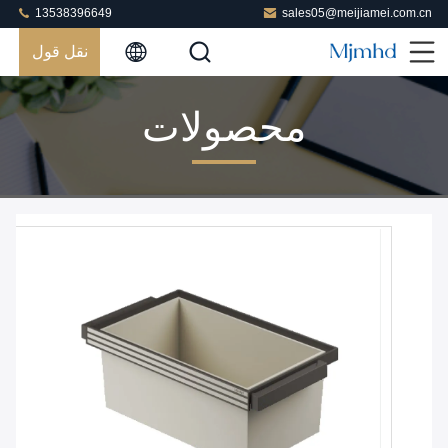
13538396649
sales05@meijiamei.com.cn
نقل قول
محصولات