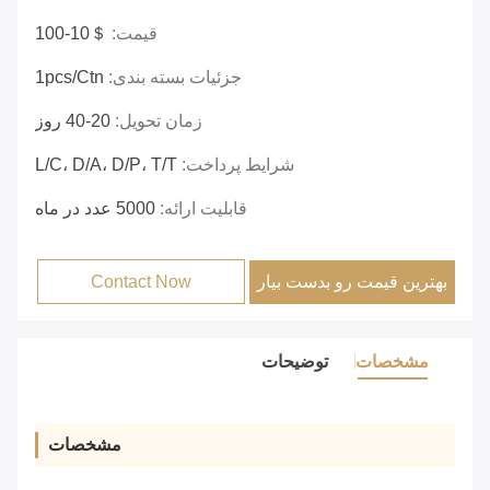
قیمت:
＄10-100
جزئیات بسته بندی:
1pcs/ctn
زمان تحویل:
20-40 روز
شرایط پرداخت:
L/C، D/A، D/P، T/T
قابلیت ارائه:
5000 عدد در ماه
بهترین قیمت رو بدست بیار
Contact Now
مشخصات
توضیحات
مشخصات