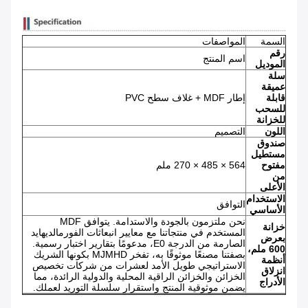
السمة
المواصفات
رقم
اسم المنتج
الموديل
سلة
عميقة
قابلة
إطار MDF + غلاف سطح PVC
للسحب
للخزانة
اللون
التصميم
صندوق
مستطيل
مفتوح
564 × 485 × 270 ملم
من
الأعلى
الاستخدام
التوافق
الأساسي
نحن ملتزمون بالجودة والاستدامة. يتوافق MDF
خزانة
المستخدم في منتجاتنا مع معايير انبعاثات الفورمالديهايد
بعرض
الصارمة من الدرجة E0، مدعومًا بتقارير اختبار رسمية.
600 ملم،
بصفتنا مصنعًا موثوقًا به، تفخر MJMHD بكونها الشريك
أنظمة
الاستراتيجي طويل الأمد لعشرات من شركات تخصيص
انزلاق
الخزائن والخزائن الراقية المحلية والدولية الرائدة، مما
الأدراج
يضمن موثوقية المنتج واستقرار سلسلة التوريد لعملك.