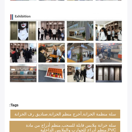
Tags:
سلة منظمة الخزانة,أخرج منظم الخزانة,صناديق رف الخزانة
سلة خزانة ملابس قابلة للسحب,منظم أدراج من مادة
PVC,منظم أدراج للجوارب والملابس الداخلية