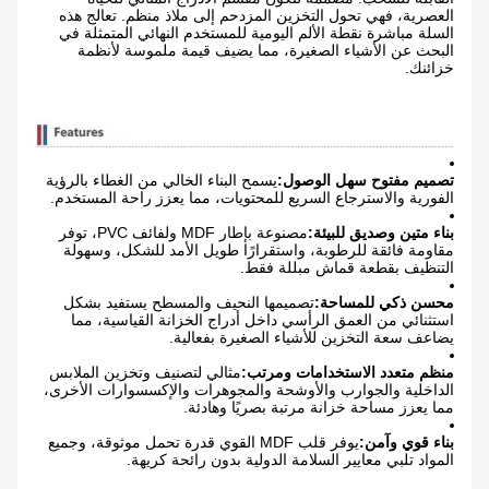
العصرية، فهي تحول التخزين المزدحم إلى ملاذ منظم. تعالج هذه
السلة مباشرة نقطة الألم اليومية للمستخدم النهائي المتمثلة في
البحث عن الأشياء الصغيرة، مما يضيف قيمة ملموسة لأنظمة
خزائنك.
تصميم مفتوح سهل الوصول:
يسمح البناء الخالي من الغطاء بالرؤية
الفورية والاسترجاع السريع للمحتويات، مما يعزز راحة المستخدم.
بناء متين وصديق للبيئة:
مصنوعة بإطار MDF ولفائف PVC، توفر
مقاومة فائقة للرطوبة، واستقرارًا طويل الأمد للشكل، وسهولة
التنظيف بقطعة قماش مبللة فقط.
محسن ذكي للمساحة:
تصميمها النحيف والمسطح يستفيد بشكل
استثنائي من العمق الرأسي داخل أدراج الخزانة القياسية، مما
يضاعف سعة التخزين للأشياء الصغيرة بفعالية.
منظم متعدد الاستخدامات ومرتب:
مثالي لتصنيف وتخزين الملابس
الداخلية والجوارب والأوشحة والمجوهرات والإكسسوارات الأخرى،
مما يعزز مساحة خزانة مرتبة بصريًا وهادئة.
بناء قوي وآمن:
يوفر قلب MDF القوي قدرة تحمل موثوقة، وجميع
المواد تلبي معايير السلامة الدولية بدون رائحة كريهة.