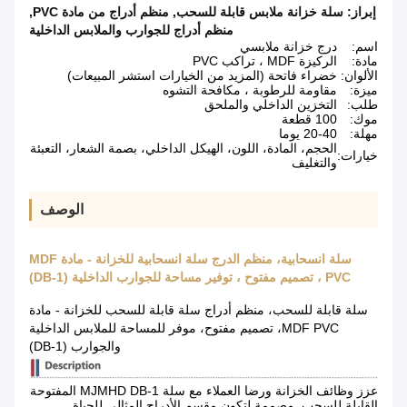
إبراز:
سلة خزانة ملابس قابلة للسحب
,
منظم أدراج من مادة PVC
,
منظم أدراج للجوارب والملابس الداخلية
اسم:
درج خزانة ملابسي
مادة:
الركيزة MDF ، تراكب PVC
الألوان:
خضراء فاتحة (المزيد من الخيارات استشر المبيعات)
ميزة:
مقاومة للرطوبة ، مكافحة التشوه
طلب:
التخزين الداخلي والملحق
موك:
100 قطعة
مهلة:
20-40 يوما
الحجم، المادة، اللون، الهيكل الداخلي، بصمة الشعار، التعبئة
خيارات:
والتغليف
الوصف
سلة انسحابية، منظم الدرج سلة انسحابية للخزانة - مادة MDF
PVC ، تصميم مفتوح ، توفير مساحة للجوارب الداخلية (DB-1)
سلة قابلة للسحب، منظم أدراج سلة قابلة للسحب للخزانة - مادة
MDF PVC، تصميم مفتوح، موفر للمساحة للملابس الداخلية
والجوارب (DB-1)
عزز وظائف الخزانة ورضا العملاء مع سلة MJMHD DB-1 المفتوحة
القابلة للسحب. مصممة لتكون مقسم الأدراج المثالي للحياة