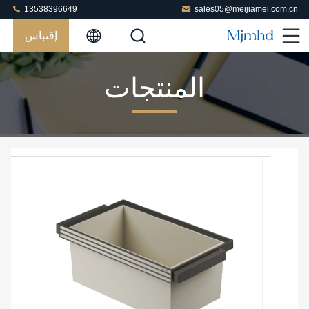
13538396649
sales05@meijiamei.com.cn
إقتباس
المنتجات