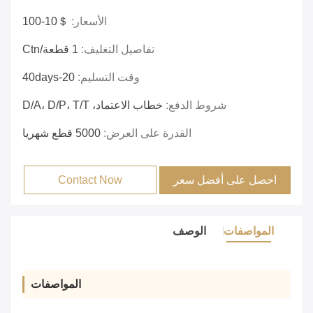
الأسعار:
＄10-100
تفاصيل التغليف:
1 قطعة/ctn
وقت التسليم:
20-40days
شروط الدفع:
خطاب الاعتماد، D/A، D/P، T/T
القدرة على العرض:
5000 قطع شهريا
احصل على أفضل سعر
Contact Now
المواصفات
الوصف
المواصفات