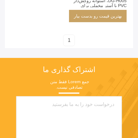
DG-H005، استوانه روکش‌دار
PVC با آستر مخملی برای
سازماندهی شیک خانه
بهترین قیمت رو بدست بیار
1
اشتراک گذاری ما
جمع Lorem فقط متن 
تصادفی نیست.