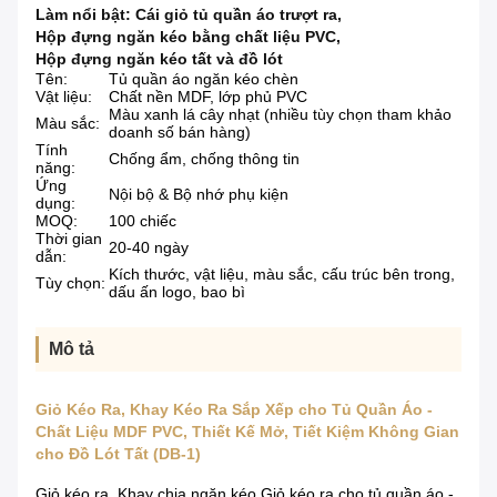
Làm nổi bật:
Cái giỏ tủ quần áo trượt ra
,
Hộp đựng ngăn kéo bằng chất liệu PVC
,
Hộp đựng ngăn kéo tất và đồ lót
Tên:
Tủ quần áo ngăn kéo chèn
Vật liệu:
Chất nền MDF, lớp phủ PVC
Màu xanh lá cây nhạt (nhiều tùy chọn tham khảo
Màu sắc:
doanh số bán hàng)
Tính
Chống ẩm, chống thông tin
năng:
Ứng
Nội bộ & Bộ nhớ phụ kiện
dụng:
MOQ:
100 chiếc
Thời gian
20-40 ngày
dẫn:
Kích thước, vật liệu, màu sắc, cấu trúc bên trong,
Tùy chọn:
dấu ấn logo, bao bì
Mô tả
Giỏ Kéo Ra, Khay Kéo Ra Sắp Xếp cho Tủ Quần Áo -
Chất Liệu MDF PVC, Thiết Kế Mở, Tiết Kiệm Không Gian
cho Đồ Lót Tất (DB-1)
Giỏ kéo ra, Khay chia ngăn kéo Giỏ kéo ra cho tủ quần áo -