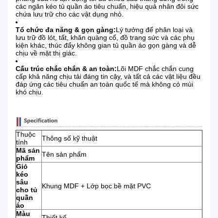
các ngăn kéo tủ quần áo tiêu chuẩn, hiệu quả nhân đôi sức
chứa lưu trữ cho các vật dụng nhỏ.
Tổ chức đa năng & gọn gàng:
Lý tưởng để phân loại và
lưu trữ đồ lót, tất, khăn quàng cổ, đồ trang sức và các phụ
kiện khác, thúc đẩy không gian tủ quần áo gọn gàng và dễ
chịu về mặt thị giác.
Cấu trúc chắc chắn & an toàn:
Lõi MDF chắc chắn cung
cấp khả năng chịu tải đáng tin cậy, và tất cả các vật liệu đều
đáp ứng các tiêu chuẩn an toàn quốc tế mà không có mùi
khó chịu.
Thuộc
Thông số kỹ thuật
tính
Mã sản
Tên sản phẩm
phẩm
Giỏ
kéo
sâu
Khung MDF + Lớp bọc bề mặt PVC
cho tủ
quần
áo
Màu
Thiết kế