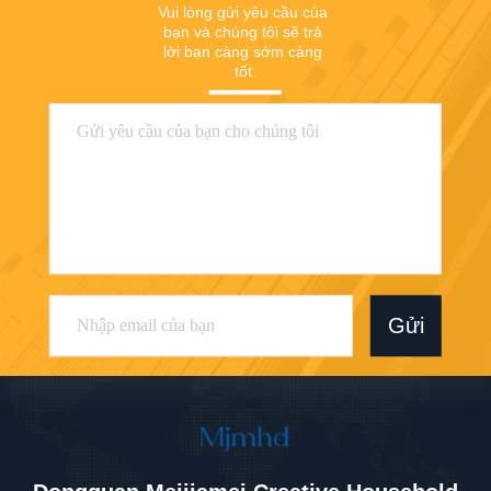
Vui lòng gửi yêu cầu của 
bạn và chúng tôi sẽ trả 
lời bạn càng sớm càng 
tốt.
Gửi