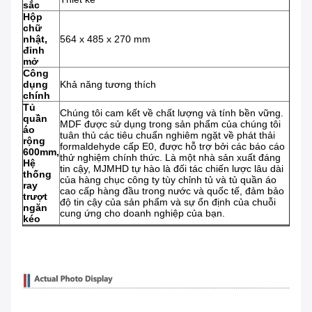
sắc
Hộp
chữ
nhật,
564 x 485 x 270 mm
đỉnh
mở
Công
dụng
Khả năng tương thích
chính
Tủ
Chúng tôi cam kết về chất lượng và tính bền vững.
quần
MDF được sử dụng trong sản phẩm của chúng tôi
áo
tuân thủ các tiêu chuẩn nghiêm ngặt về phát thải
rộng
formaldehyde cấp E0, được hỗ trợ bởi các báo cáo
600mm,
thử nghiệm chính thức. Là một nhà sản xuất đáng
Hệ
tin cậy, MJMHD tự hào là đối tác chiến lược lâu dài
thống
của hàng chục công ty tùy chỉnh tủ và tủ quần áo
ray
cao cấp hàng đầu trong nước và quốc tế, đảm bảo
trượt
độ tin cậy của sản phẩm và sự ổn định của chuỗi
ngăn
cung ứng cho doanh nghiệp của bạn.
kéo