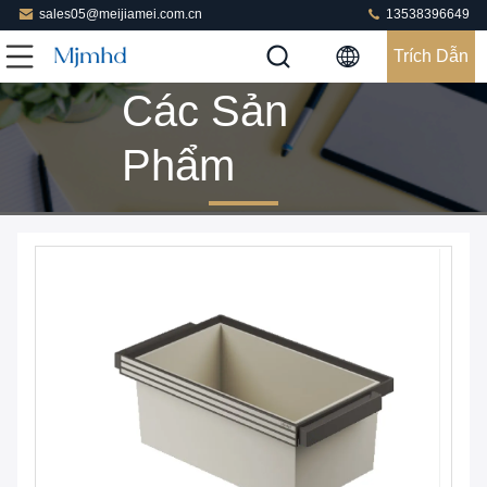
sales05@meijiamei.com.cn
13538396649
Trích Dẫn
Các Sản
Phẩm