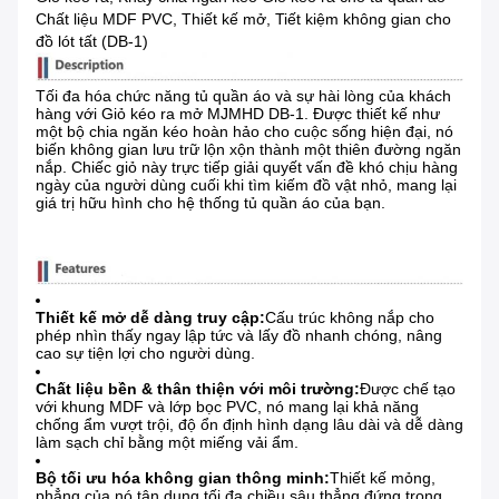
Chất liệu MDF PVC, Thiết kế mở, Tiết kiệm không gian cho
đồ lót tất (DB-1)
Tối đa hóa chức năng tủ quần áo và sự hài lòng của khách
hàng với Giỏ kéo ra mở MJMHD DB-1. Được thiết kế như
một bộ chia ngăn kéo hoàn hảo cho cuộc sống hiện đại, nó
biến không gian lưu trữ lộn xộn thành một thiên đường ngăn
nắp. Chiếc giỏ này trực tiếp giải quyết vấn đề khó chịu hàng
ngày của người dùng cuối khi tìm kiếm đồ vật nhỏ, mang lại
giá trị hữu hình cho hệ thống tủ quần áo của bạn.
Thiết kế mở dễ dàng truy cập:
Cấu trúc không nắp cho
phép nhìn thấy ngay lập tức và lấy đồ nhanh chóng, nâng
cao sự tiện lợi cho người dùng.
Chất liệu bền & thân thiện với môi trường:
Được chế tạo
với khung MDF và lớp bọc PVC, nó mang lại khả năng
chống ẩm vượt trội, độ ổn định hình dạng lâu dài và dễ dàng
làm sạch chỉ bằng một miếng vải ẩm.
Bộ tối ưu hóa không gian thông minh:
Thiết kế mỏng,
phẳng của nó tận dụng tối đa chiều sâu thẳng đứng trong