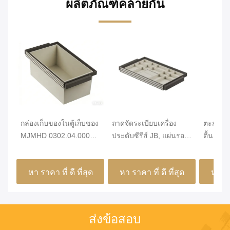
ผลิตภัณฑ์คล้ายกัน
กล่องเก็บของในตู้เก็บของ
ถาดจัดระเบียบเครื่อง
ตะกร้าลิ้
MJMHD 0302.04.00048,
ประดับซีรีส์ JB, แผ่นรอง
ตื้น MJM
การออกแบบเบาสําหรับ
ลิ้นชัก MDF หุ้ม PVC
ระเบียบ
สิ่งเล็ก ๆ ฐาน MDF ที่เป็น
พร้อม 16 ช่องสำหรับต่าง
PVC (76
หา ราคา ที่ ดี ที่สุด
หา ราคา ที่ ดี ที่สุด
หา ราค
มิตรต่อสิ่งแวดล้อม
หูและเครื่องประดับ,
| ดีไซน์
ดีไซน์บางเฉียบเหมาะ
ชุดชั้นใ
สำหรับตู้เสื้อผ้า
ประดับในต
ส่งข้อสอบ