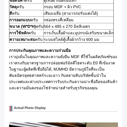
ชื่อสินค้า
ครับ
ตู้เสื้อผ้าถอดถอนลึก
วัสดุ
ครับ
กรอบ MDF + ผิว PVC
สี
ครับ
เสียงเฉลี่ย (สามารถปรับแต่งได้)
การออกแบบ
ครับ
กล่องทรงสี่เหลี่ยม
ขนาด (W*D*H)
ครับ
564 x 485 x 270 มิลลิเมตร
การใช้หลัก
ครับ
การเก็บเสื้อผ้าและอุปกรณ์เสริมขนาดเล็ก
ความเหมาะสม
ครับ
ระบบสไลด์ตู้เสื้อผ้ากว้าง 600 มม
การประกันคุณภาพและความร่วมมือ
เรามุ่งมั่นในคุณภาพและความยั่งยืน MDF ที่ใช้ในผลิตภัณฑ์ของ
เราตรงกับมาตรฐานการปล่อยฟอร์มัลดีไฮดระดับ E0 ที่เข้มงวด
ในฐานะผู้ผลิตที่เชื่อถือได้, MJMHD มีความภูมิใจที่จะเป็น
พันธมิตรยุทธศาสตร์ระยะยาว กับหลายสิบบริษัทชั้นนําใน
ประเทศและต่างประเทศการรับประกันความน่าเชื่อถือของสินค้า
และความมั่นคงของโซ่จําหน่ายสําหรับธุรกิจของคุณ.