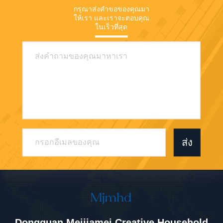
กรุณาส่งคําขอของคุณมา
ให้เรา และเราจะตอบคุณ
ในเร็วที่สุด
ส่ง
Dongguan Meijiamei Creative Household