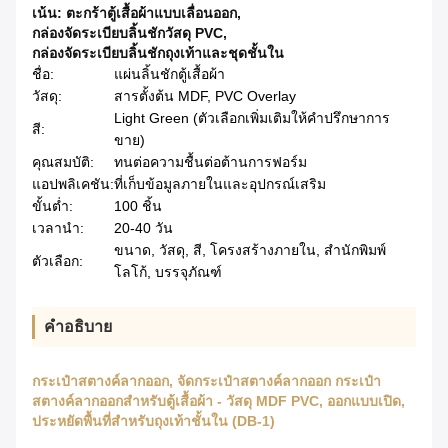
เน้น:
ตะกร้าตู้เสื้อผ้าแบบเลื่อนออก
,
กล่องจัดระเบียบลิ้นชักวัสดุ PVC
,
กล่องจัดระเบียบลิ้นชักถุงเท้าและชุดชั้นใน
ชื่อ:
แผ่นลิ้นชักตู้เสื้อผ้า
วัสดุ:
สารตั้งต้น MDF, PVC Overlay
Light Green (ตัวเลือกเพิ่มเติมให้คำปรึกษาการ
สี:
ขาย)
คุณสมบัติ:
ทนต่อความชื้นต่อต้านการฟอร์ม
แอปพลิเคชัน:
ที่เก็บข้อมูลภายในและอุปกรณ์เสริม
ขั้นต่ำ:
100 ชิ้น
เวลานำ:
20-40 วัน
ขนาด, วัสดุ, สี, โครงสร้างภายใน, สำนักพิมพ์
ตัวเลือก:
โลโก้, บรรจุภัณฑ์
คําอธิบาย
กระเป๋าสตางค์ลากออก, จัดกระเป๋าสตางค์ลากออก กระเป๋า
สตางค์ลากออกสําหรับตู้เสื้อผ้า - วัสดุ MDF PVC, ออกแบบเปิด,
ประหยัดพื้นที่สําหรับถุงเท้าชั้นใน (DB-1)