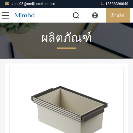
sales05@meijiamei.com.cn
13538396649
อ้างอิง
ผลิตภัณฑ์