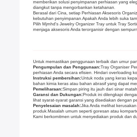
memberikan solusi penyimpanan perhiasan yang eleg
diangkut tanpa mengorbankan ketahanan.
Berasal dari Cina, setiap Perhiasan Aksesoris Orga
kebutuhan penyimpanan.Apakah Anda lebih suka tamp
Pilih Mjmhd's Jewelry Organizer Tray untuk Tray So
menjaga aksesoris Anda terorganisir dengan sempur
Untuk memastikan penggunaan terbaik dan umur panja
Pengumpulan dan Penggunaan:
Tray Organiser Pe
perhiasan Anda secara efisien. Hindari overloading
Instruksi pembersihan:
Untuk noda yang keras kepal
bahan kimia keras atau bahan abrasif yang dapat m
Pemeliharaan:
Simpan piring itu jauh dari sinar m
Garansi dan Dukungan:
Produk ini dilengkapi denga
lihat syarat-syarat garansi yang disediakan dengan 
Penyelesaian masalah:
Jika Anda melihat kerusaka
produk.Masalah umum seperti goresan atau komparte
Kami berkomitmen untuk menyediakan produk dan duk