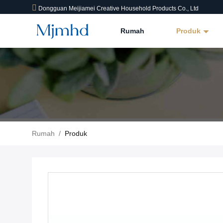
Dongguan Meijiamei Creative Household Products Co., Ltd
Rumah
Produk
Rumah
/
Produk