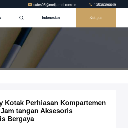
sales05@meijiamei.com.cn
13538396649
s
Kutipan
Indonesian
 Kotak Perhiasan Kompartemen
 Jam tangan Aksesoris
is Bergaya