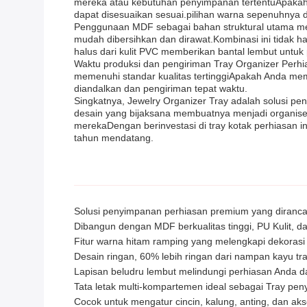
mereka atau kebutuhan penyimpanan tertentuApakah A
dapat disesuaikan sesuai.pilihan warna sepenuhny
Penggunaan MDF sebagai bahan struktural utama me
mudah dibersihkan dan dirawat.Kombinasi ini tidak h
halus dari kulit PVC memberikan bantal lembut untuk
Waktu produksi dan pengiriman Tray Organizer Perhi
memenuhi standar kualitas tertinggiApakah Anda mem
diandalkan dan pengiriman tepat waktu.
Singkatnya, Jewelry Organizer Tray adalah solusi p
desain yang bijaksana membuatnya menjadi organise
merekaDengan berinvestasi di tray kotak perhiasan i
tahun mendatang.
Solusi penyimpanan perhiasan premium yang dirancan
Dibangun dengan MDF berkualitas tinggi, PU Kulit, 
Fitur warna hitam ramping yang melengkapi dekorasi
Desain ringan, 60% lebih ringan dari nampan kayu tra
Lapisan beludru lembut melindungi perhiasan Anda d
Tata letak multi-kompartemen ideal sebagai Tray p
Cocok untuk mengatur cincin, kalung, anting, dan aks