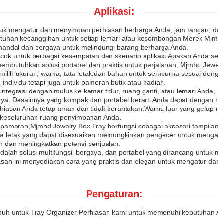
Aplikasi:
ntuk mengatur dan menyimpan perhiasan berharga Anda, jam tangan, da
han kecanggihan untuk setiap lemari atau kesombongan.Merek Mjmhd 
ng handal dan bergaya untuk melindungi barang berharga Anda.
ocok untuk berbagai kesempatan dan skenario aplikasi.Apakah Anda s
embutuhkan solusi portabel dan praktis untuk perjalanan, Mjmhd Je
milih ukuran, warna, tata letak,dan bahan untuk sempurna sesuai de
ndividu tetapi juga untuk pameran butik atau hadiah.
rintegrasi dengan mulus ke kamar tidur, ruang ganti, atau lemari Anda
lainnya. Desainnya yang kompak dan portabel berarti Anda dapat de
erhiasan Anda tetap aman dan tidak berantakan.Warna luar yang gelap
ka keseluruhan ruang penyimpanan Anda.
au pameran,Mjmhd Jewelry Box Tray berfungsi sebagai aksesori tampil
a letak yang dapat disesuaikan memungkinkan pengecer untuk menga
 dan meningkatkan potensi penjualan.
dalah solusi multifungsi, bergaya, dan portabel yang dirancang unt
asan ini menyediakan cara yang praktis dan elegan untuk mengatur da
Pengaturan:
uh untuk Tray Organizer Perhiasan kami untuk memenuhi kebutuhan A