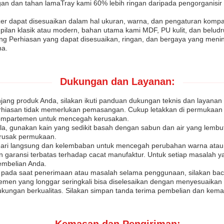
an dan tahan lamaTray kami 60% lebih ringan daripada pengorganisir
nizer dapat disesuaikan dalam hal ukuran, warna, dan pengaturan kom
ilan klasik atau modern, bahan utama kami MDF, PU kulit, dan belud
rting Perhiasan yang dapat disesuaikan, ringan, dan bergaya yang me
na.
Dukungan dan Layanan:
ng produk Anda, silakan ikuti panduan dukungan teknis dan layanan i
rhiasan tidak memerlukan pemasangan. Cukup letakkan di permukaan d
 kompartemen untuk mencegah kerusakan.
a, gunakan kain yang sedikit basah dengan sabun dan air yang lembu
erusak permukaan.
atahari langsung dan kelembaban untuk mencegah perubahan warna ata
n garansi terbatas terhadap cacat manufaktur. Untuk setiap masalah ya
pembelian Anda.
n pada saat penerimaan atau masalah selama penggunaan, silakan b
men yang longgar seringkali bisa diselesaikan dengan menyesuaika
ungan berkualitas. Silakan simpan tanda terima pembelian dan kemas