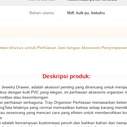
Bahan utama:
Mdf, kulit pu, beludru
en khusus untuk Perhiasan Jam tangan Aksesoris Penyimpanan 
Deskripsi produk:
rt Jewelry Drawer, adalah aksesori penting yang dirancang untuk men
ungkus dengan kulit PVC yang elegan, ini perhiasan aksesoris organi
moditas atau kesombongan.
anan perhiasan serbaguna, Tray Organizer Perhiasan menawarkan be
alungTata letaknya yang cermat memastikan bahwa setiap barang memilik
u seseorang yang mencari cara yang efisien untuk membersihkan kole
a.
an ini adalah kemampuan kustomisasi penuh.dan bahkan bahan dari namp