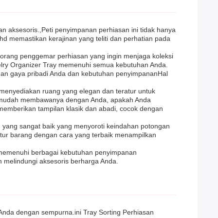
n aksesoris.,Peti penyimpanan perhiasan ini tidak hanya
memastikan kerajinan yang teliti dan perhatian pada
eorang penggemar perhiasan yang ingin menjaga koleksi
welry Organizer Tray memenuhi semua kebutuhan Anda.
ngan gaya pribadi Anda dan kebutuhan penyimpananHal
, menyediakan ruang yang elegan dan teratur untuk
ngan mudah membawanya dengan Anda, apakah Anda
 memberikan tampilan klasik dan abadi, cocok dengan
an yang sangat baik yang menyoroti keindahan potongan
tur barang dengan cara yang terbaik menampilkan
uk memenuhi berbagai kebutuhan penyimpanan
n melindungi aksesoris berharga Anda.
nda dengan sempurna.ini Tray Sorting Perhiasan