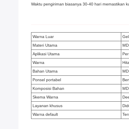
Waktu pengiriman biasanya 30-40 hari memastikan kua
Warna Luar
Gel
Materi Utama
MDF
Aplikasi Utama
Per
Warna
Hit
Bahan Utama
MDF
Ponsel portabel
Ben
Komposisi Bahan
MDF
Skema Warna
Dee
Layanan khusus
Di
Warna default
Ter