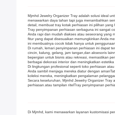
Mjmhd Jewelry Organizer Tray adalah solusi ideal u
menawarkan daya tahan tapi juga menambahkan sentu
detail, membuat tray kotak perhiasan ini pilihan ya
Tray penyimpanan perhiasan serbaguna ini sangat c
Anda rapi dan mudah diakses atau seseorang yang m
fitur yang dapat disesuaikan memungkinkan Anda me
ini membuatnya cocok tidak hanya untuk penggunaan i
Di rumah, lemari penyimpanan perhiasan ini dapat te
cincin, kalung, gelang, jam tangan,dan aksesoris 
bepergian untuk bisnis atau rekreasi, memastikan p
berbagai dekorasi interior dan meningkatkan esteti
Di lingkungan profesional seperti toko perhiasan at
Anda sambil menjaga mereka diatur dengan amanTat
koleksi mereka, meningkatkan pengalaman pelanggan
Secara keseluruhan, Mjmhd Jewelry Organizer Tray a
perhiasan.atau tampilan ritelTray penyimpanan perhi
Di Mjmhd, kami menawarkan layanan kustomisasi pen