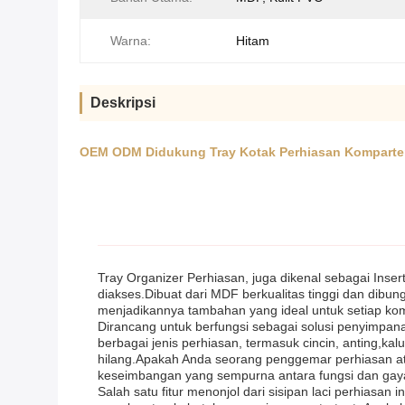
Warna:
Hitam
Deskripsi
OEM ODM Didukung Tray Kotak Perhiasan Kompartem
Tray Organizer Perhiasan, juga dikenal sebagai Inse
diakses.Dibuat dari MDF berkualitas tinggi dan dib
menjadikannya tambahan yang ideal untuk setiap ko
Dirancang untuk berfungsi sebagai solusi penyimp
berbagai jenis perhiasan, termasuk cincin, anting,k
hilang.Apakah Anda seorang penggemar perhiasan ata
keseimbangan yang sempurna antara fungsi dan gay
Salah satu fitur menonjol dari sisipan laci perhias