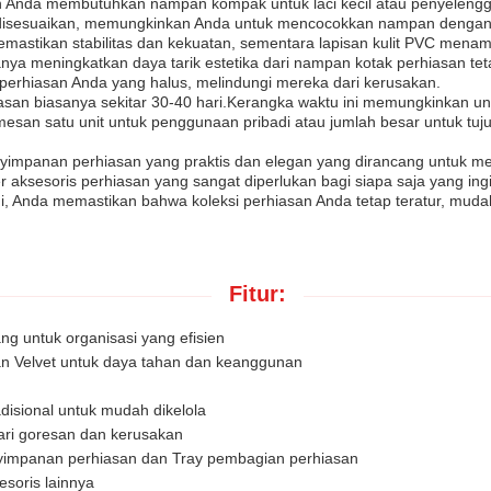
nda membutuhkan nampan kompak untuk laci kecil atau penyelenggara 
a disesuaikan, memungkinkan Anda untuk mencocokkan nampan dengan
mastikan stabilitas dan kekuatan, sementara lapisan kulit PVC m
anya meningkatkan daya tarik estetika dari nampan kotak perhiasan te
 perhiasan Anda yang halus, melindungi mereka dari kerusakan.
asan biasanya sekitar 30-40 hari.Kerangka waktu ini memungkinkan un
esan satu unit untuk penggunaan pribadi atau jumlah besar untuk tuj
enyimpanan perhiasan yang praktis dan elegan yang dirancang untuk m
r aksesoris perhiasan yang sangat diperlukan bagi siapa saja yang 
ni, Anda memastikan bahwa koleksi perhiasan Anda tetap teratur, muda
Fitur:
g untuk organisasi yang efisien
dan Velvet untuk daya tahan dan keanggunan
disional untuk mudah dikelola
ari goresan dan kerusakan
enyimpanan perhiasan dan Tray pembagian perhiasan
esoris lainnya