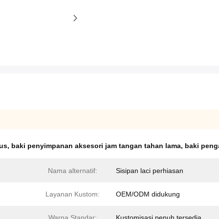
us
,
baki penyimpanan aksesori jam tangan tahan lama
,
baki peng
Nama alternatif:
Sisipan laci perhiasan
Layanan Kustom:
OEM/ODM didukung
Warna Standar:
Kustomisasi penuh tersedia