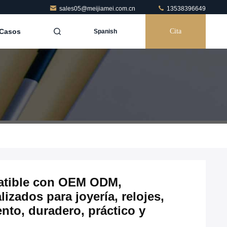
sales05@meijiamei.com.cn
13538396649
Casos
Cita
Spanish
atible con OEM ODM,
zados para joyería, relojes,
nto, duradero, práctico y