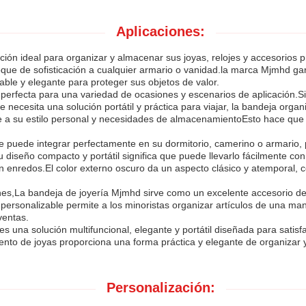
Aplicaciones:
ión ideal para organizar y almacenar sus joyas, relojes y accesorios
que de sofisticación a cualquier armario o vanidad.la marca Mjmhd gara
able y elegante para proteger sus objetos de valor.
perfecta para una variedad de ocasiones y escenarios de aplicación.Si
e necesita una solución portátil y práctica para viajar, la bandeja org
 a su estilo personal y necesidades de almacenamientoEsto hace que 
 puede integrar perfectamente en su dormitorio, camerino o armario,
Su diseño compacto y portátil significa que puede llevarlo fácilmente co
enredos.El color externo oscuro da un aspecto clásico y atemporal, c
es,La bandeja de joyería Mjmhd sirve como un excelente accesorio de e
rsonalizable permite a los minoristas organizar artículos de una ma
ventas.
s una solución multifuncional, elegante y portátil diseñada para sati
nto de joyas proporciona una forma práctica y elegante de organizar 
Personalización: