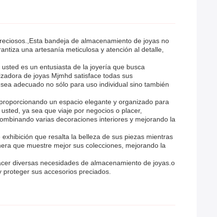
 preciosos.,Esta bandeja de almacenamiento de joyas no
ntiza una artesanía meticulosa y atención al detalle,
 usted es un entusiasta de la joyería que busca
anizadora de joyas Mjmhd satisface todas sus
sea adecuado no sólo para uso individual sino también
 proporcionando un espacio elegante y organizado para
n usted, ya sea que viaje por negocios o placer,
ombinando varias decoraciones interiores y mejorando la
xhibición que resalta la belleza de sus piezas mientras
nera que muestre mejor sus colecciones, mejorando la
sfacer diversas necesidades de almacenamiento de joyas.o
y proteger sus accesorios preciados.