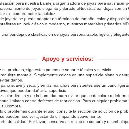
ización para nuestra bandeja organizadora de joyas para satisfacer 
almacenamiento de joyas elegante y duraderaNuestras bandejas son un 
tar sin comprometer la solidez.
de joyería se puede adaptar en términos de tamaño, color y disposición
prefieras un look clásico o moderno, nuestros materiales primarios MD
 una bandeja de clasificación de joyas personalizable, ligera y elega
Apoyo y servicios:
 su producto, siga estas pautas de soporte técnico y servicio.
requiere montaje. Simplemente coloca en una superficie plana o dentr
evitar daños.
n paño suave y seco, y en las manchas persistentes use un paño lige
sivos que puedan dañar la superficie.
z solar directa y de la humedad para evitar que se decolore o deforme
ntía limitada contra defectos de fabricación. Para cualquier problema 
n su compra.
irlo o problemas durante el uso, consulte la sección de solución de 
se pueden resolver ajustando o limpiando suavemente.
e de calidad. Por favor, conserve su recibo de compra y el embalaje 