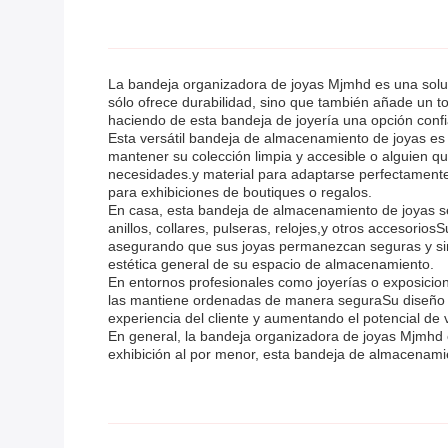
La bandeja organizadora de joyas Mjmhd es una soluc
sólo ofrece durabilidad, sino que también añade un to
haciendo de esta bandeja de joyería una opción confi
Esta versátil bandeja de almacenamiento de joyas es 
mantener su colección limpia y accesible o alguien qu
necesidades.y material para adaptarse perfectamente
para exhibiciones de boutiques o regalos.
En casa, esta bandeja de almacenamiento de joyas se
anillos, collares, pulseras, relojes,y otros accesorios
asegurando que sus joyas permanezcan seguras y sin 
estética general de su espacio de almacenamiento.
En entornos profesionales como joyerías o exposicion
las mantiene ordenadas de manera seguraSu diseño pe
experiencia del cliente y aumentando el potencial de 
En general, la bandeja organizadora de joyas Mjmhd e
exhibición al por menor, esta bandeja de almacenamie