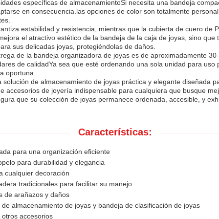
sidades específicas de almacenamientoSi necesita una bandeja compa
tarse en consecuencia.las opciones de color son totalmente personali
tes.
antiza estabilidad y resistencia, mientras que la cubierta de cuero de
mejora el atractivo estético de la bandeja de la caja de joyas, sino q
ara sus delicadas joyas, protegiéndolas de daños.
 entrega de la bandeja organizadora de joyas es de aproximadamente 30
dares de calidadYa sea que esté ordenando una sola unidad para uso pe
a oportuna.
solución de almacenamiento de joyas práctica y elegante diseñada par
de accesorios de joyería indispensable para cualquiera que busque me
 asegura que su colección de joyas permanece ordenada, accesible, y e
Características:
da para una organización eficiente
opelo para durabilidad y elegancia
 cualquier decoración
dera tradicionales para facilitar su manejo
as de arañazos y daños
de almacenamiento de joyas y bandeja de clasificación de joyas
y otros accesorios