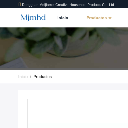
Dongguan Meijiamei Creative Household Products Co., Ltd
Inicio
Productos
Inicio
/
Productos