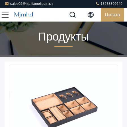
sales05@meijiamei.com.cn
13538396649
Цитата
Продукты