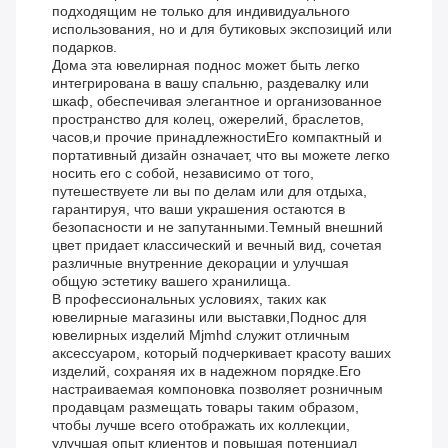
подходящим не только для индивидуального
использования, но и для бутиковых экспозиций или
подарков.
Дома эта ювелирная поднос может быть легко
интегрирована в вашу спальню, раздевалку или
шкаф, обеспечивая элегантное и организованное
пространство для колец, ожерелий, браслетов,
часов,и прочие принадлежностиЕго компактный и
портативный дизайн означает, что вы можете легко
носить его с собой, независимо от того,
путешествуете ли вы по делам или для отдыха,
гарантируя, что ваши украшения остаются в
безопасности и не запутанными.Темный внешний
цвет придает классический и вечный вид, сочетая
различные внутренние декорации и улучшая
общую эстетику вашего хранилища.
В профессиональных условиях, таких как
ювелирные магазины или выставки,Поднос для
ювелирных изделий Mjmhd служит отличным
аксессуаром, который подчеркивает красоту ваших
изделий, сохраняя их в надежном порядке.Его
настраиваемая компоновка позволяет розничным
продавцам размещать товары таким образом,
чтобы лучше всего отображать их коллекции,
улучшая опыт клиентов и повышая потенциал