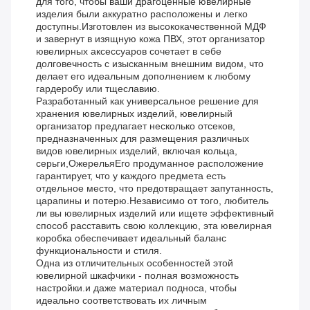
для того, чтобы ваши драгоценные ювелирные
изделия были аккуратно расположены и легко
доступны.Изготовлен из высококачественной МДФ
и завернут в изящную кожа ПВХ, этот организатор
ювелирных аксессуаров сочетает в себе
долговечность с изысканным внешним видом, что
делает его идеальным дополнением к любому
гардеробу или тщеславию.
Разработанный как универсальное решение для
хранения ювелирных изделий, ювелирный
организатор предлагает несколько отсеков,
предназначенных для размещения различных
видов ювелирных изделий, включая кольца,
серьги,ОжерельяЕго продуманное расположение
гарантирует, что у каждого предмета есть
отдельное место, что предотвращает запутанность,
царапины и потерю.Независимо от того, любитель
ли вы ювелирных изделий или ищете эффективный
способ расставить свою коллекцию, эта ювелирная
коробка обеспечивает идеальный баланс
функциональности и стиля.
Одна из отличительных особенностей этой
ювелирной шкафчики - полная возможность
настройки.и даже материал подноса, чтобы
идеально соответствовать их личным