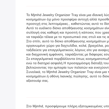
Το Mjmhd Jewelry Organizer Tray είναι μια ιδανική
κοσμημάτων όχι μόνο προσφέρει αντοχή αλλά προσθέτει
προσοχή στις λεπτομέρειες., καθιστώντας αυτό το δί
Αυτό το ευέλικτο δίσκο αποθήκευσης κοσμημάτων είνα
συλλογή σας καθαρή και προσιτή ή κάποιος που χρειάζε
να ταιριάζει τέλεια με το προσωπικό σας στυλ και τις
Στο σπίτι, αυτό το δίσκο αποθήκευσης κοσμημάτων μ
οργανωμένο χώρο για δαχτυλίδια, κολιέ, βραχιόλια, ρο
ταξιδεύετε για επαγγελματικούς λόγους είτε για ανα
και διαχρονική εμφάνιση, ταιριάζοντας με διάφορες ε
Σε επαγγελματικά περιβάλλοντα όπως κοσμηματοπωλεί
ενώ τα διατηρεί ασφαλή.Η προσαρμόσιμη διάταξή του 
βελτιώνοντας την εμπειρία των πελατών και ενισχύοντ
Συνολικά, το Mjmhd Jewelry Organizer Tray είναι μια
κοσμημάτων.ή οθόνη λιανικής πώλησης, αυτό το δίσ
αξεσουάρ σας.
Στο Mjmhd, προσφέρουμε πλήρη εξατομικευμένες υπηρ