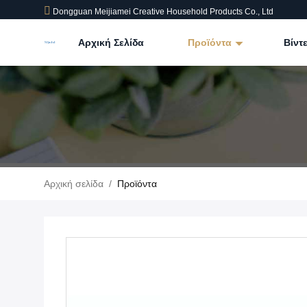
Dongguan Meijiamei Creative Household Products Co., Ltd
Αρχική Σελίδα
Προϊόντα
Βίντ
Αρχική σελίδα
/
Προϊόντα