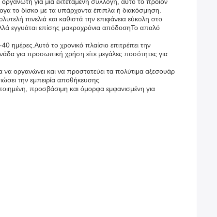
ο οργανωτή για μια εκτεταμένη συλλογή, αυτό το προϊόν
ογα το δίσκο με τα υπάρχοντα έπιπλα ή διακόσμηση.
υτελή πινελιά και καθιστά την επιφάνεια εύκολη στο
 αλλά εγγυάται επίσης μακροχρόνια απόδοσηΤο απαλό
0 ημέρες.Αυτό το χρονικό πλαίσιο επιτρέπει την
νάδα για προσωπική χρήση είτε μεγάλες ποσότητες για
 να οργανώνει και να προστατεύει τα πολύτιμα αξεσουάρ
τιώσει την εμπειρία αποθήκευσης
ποιημένη, προσβάσιμη και όμορφα εμφανισμένη για