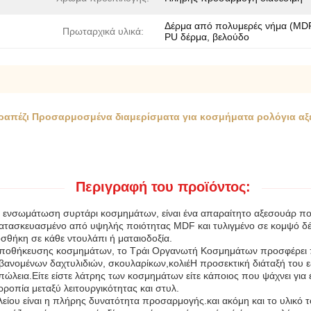
Δέρμα από πολυμερές νήμα (MDF
Πρωταρχικά υλικά:
PU δέρμα, βελούδο
πέζι Προσαρμοσμένα διαμερίσματα για κοσμήματα ρολόγια αξ
Περιγραφή του προϊόντος:
νσωμάτωση συρτάρι κοσμημάτων, είναι ένα απαραίτητο αξεσουάρ που 
Κατασκευασμένο από υψηλής ποιότητας MDF και τυλιγμένο σε κομψό 
σθήκη σε κάθε ντουλάπι ή ματαιοδοξία.
ση αποθήκευσης κοσμημάτων, το Τράι Οργανωτή Κοσμημάτων προσφέρει
ομένων δαχτυλιδιών, σκουλαρίκων,κολιέΗ προσεκτική διάταξή του εξασφ
πώλεια.Είτε είστε λάτρης των κοσμημάτων είτε κάποιος που ψάχνει για
ροπία μεταξύ λειτουργικότητας και στυλ.
υ είναι η πλήρης δυνατότητα προσαρμογής.και ακόμη και το υλικό του 