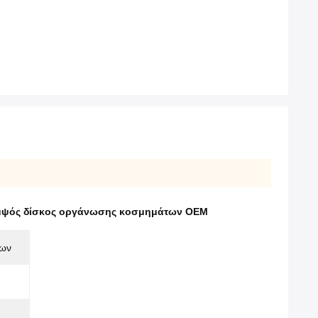
μψός δίσκος οργάνωσης κοσμημάτων OEM
των