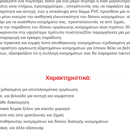
 χρειάζεστε ένα συμπαγές δίσκο για ένα μικρό συρτάρι ή έναν μεγαλύτερ
τος είναι πλήρως προσαρμόσιμες., επιτρέποντάς σας να ταιριάζετε άψ
ερότητα και αντοχή, ενώ η επικάλυψη από δέρμα PVC προσθέτει μια πολ
 μόνο ενισχύει την αισθητική ελκυστικότητα του δίσκου κοσμημάτων,
άρι για τα ευαίσθητα κοσμήματα σας, προστατεύοντάς τα από ζημιές.
αι την παράδοση του δίσκου οργάνωσης κοσμημάτων είναι περίπου 30-4
κρίνονται στα υψηλότερα πρότυπα ποιότηταςΕίτε παραγγέλνετε μία μο
η παραγωγή και έγκαιρη παράδοση.
μια πρακτική και κομψή λύση αποθήκευσης κοσμημάτων σχεδιασμένη για
απαραίτητο οργανωτή εξαρτημάτων κοσμημάτων για όποιον θέλει να βελ
ν, εξασφαλίζετε ότι η συλλογή κοσμημάτων σας θα παραμείνει τακτο
Χαρακτηριστικά:
χεδιασμένη για αποτελεσματική οργάνωση
 και βελούδο για αντοχή και κομψότητα
κάθε διακόσμηση
κά δοχεία ξύλου για εύκολο χειρισμό
τά σας από γρατζουνιές και ζημιές
 αποθήκευσης κοσμημάτων και δίσκος διαλογής κοσμημάτων
ίκια, και άλλα αξεσουάρ