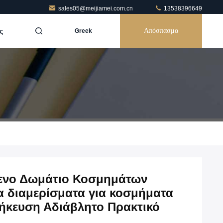
sales05@meijiamei.com.cn
13538396649
ς
Απόσπασμα
Greek
νο Δωμάτιο Κοσμημάτων
 διαμερίσματα για κοσμήματα
ήκευση Αδιάβλητο Πρακτικό