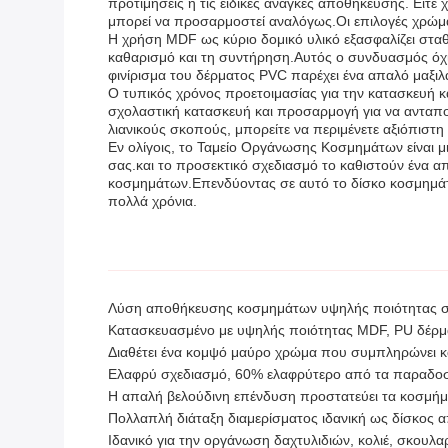
προτιμήσεις ή τις ειδικές ανάγκες αποθήκευσης. Είτε
μπορεί να προσαρμοστεί αναλόγως.Οι επιλογές χρώμα
Η χρήση MDF ως κύριο δομικό υλικό εξασφαλίζει σταθ
καθαρισμό και τη συντήρηση.Αυτός ο συνδυασμός όχι
φινίρισμα του δέρματος PVC παρέχει ένα απαλό μαξιλ
Ο τυπικός χρόνος προετοιμασίας για την κατασκευή κ
σχολαστική κατασκευή και προσαρμογή για να ανταπο
λιανικούς σκοπούς, μπορείτε να περιμένετε αξιόπιστ
Εν ολίγοις, το Ταμείο Οργάνωσης Κοσμημάτων είναι 
σας.και το προσεκτικό σχεδιασμό το καθιστούν ένα 
κοσμημάτων.Επενδύοντας σε αυτό το δίσκο κοσμημάτω
πολλά χρόνια.
Λύση αποθήκευσης κοσμημάτων υψηλής ποιότητας σ
Κατασκευασμένο με υψηλής ποιότητας MDF, PU δέρμα,
Διαθέτει ένα κομψό μαύρο χρώμα που συμπληρώνει 
Ελαφρύ σχεδιασμό, 60% ελαφρύτερο από τα παραδοσια
Η απαλή βελούδινη επένδυση προστατεύει τα κοσμήμα
Πολλαπλή διάταξη διαμερίσματος ιδανική ως δίσκος
Ιδανικό για την οργάνωση δαχτυλιδιών, κολιέ, σκουλαρ