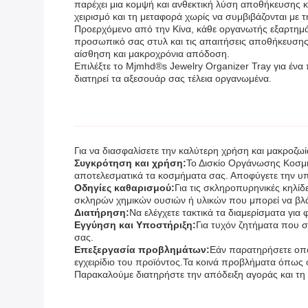
παρέχει μια κομψή και ανθεκτική λύση αποθήκευσης 
χειρισμό και τη μεταφορά χωρίς να συμβιβάζονται με τ
Προερχόμενο από την Κίνα, κάθε οργανωτής εξαρτημά
προσωπικό σας στυλ και τις απαιτήσεις αποθήκευσης.
αίσθηση και μακροχρόνια απόδοση.
Επιλέξτε το Mjmhd®s Jewelry Organizer Tray για έν
διατηρεί τα αξεσουάρ σας τέλεια οργανωμένα.
Για να διασφαλίσετε την καλύτερη χρήση και μακροζω
Συγκρότηση και χρήση:
Το Δισκίο Οργάνωσης Κοσμη
αποτελεσματικά τα κοσμήματα σας. Αποφύγετε την υπ
Οδηγίες καθαρισμού:
Για τις σκληροπυρηνικές κηλί
σκληρών χημικών ουσιών ή υλικών που μπορεί να βλά
Διατήρηση:
Να ελέγχετε τακτικά τα διαμερίσματα για 
Εγγύηση και Υποστήριξη:
Για τυχόν ζητήματα που 
σας.
Επεξεργασία προβλημάτων:
Εάν παρατηρήσετε οπο
εγχειρίδιο του προϊόντος.Τα κοινά προβλήματα όπως 
Παρακαλούμε διατηρήστε την απόδειξη αγοράς και τη