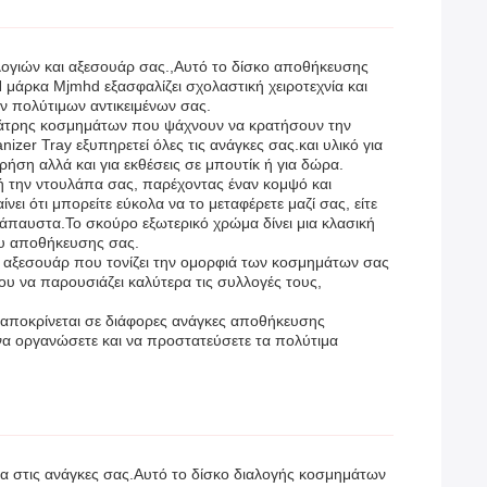
λογιών και αξεσουάρ σας.,Αυτό το δίσκο αποθήκευσης
 μάρκα Mjmhd εξασφαλίζει σχολαστική χειροτεχνία και
ν πολύτιμων αντικειμένων σας.
ε λάτρης κοσμημάτων που ψάχνουν να κρατήσουν την
izer Tray εξυπηρετεί όλες τις ανάγκες σας.και υλικό για
ρήση αλλά και για εκθέσεις σε μπουτίκ ή για δώρα.
ή την ντουλάπα σας, παρέχοντας έναν κομψό και
ει ότι μπορείτε εύκολα να το μεταφέρετε μαζί σας, είτε
τάπαυστα.Το σκούρο εξωτερικό χρώμα δίνει μια κλασική
ρου αποθήκευσης σας.
ό αξεσουάρ που τονίζει την ομορφιά των κοσμημάτων σας
υ να παρουσιάζει καλύτερα τις συλλογές τους,
ανταποκρίνεται σε διάφορες ανάγκες αποθήκευσης
α οργανώσετε και να προστατεύσετε τα πολύτιμα
ια στις ανάγκες σας.Αυτό το δίσκο διαλογής κοσμημάτων