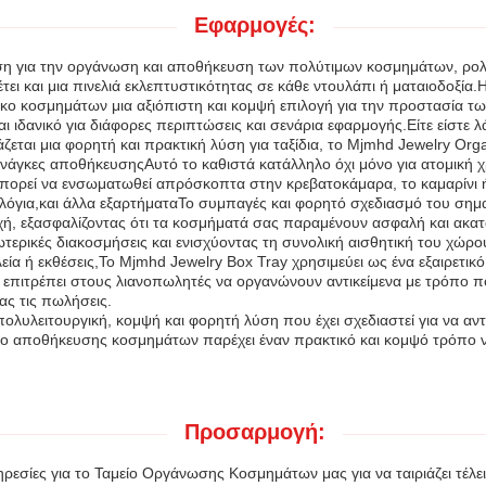
Εφαρμογές:
 λύση για την οργάνωση και αποθήκευση των πολύτιμων κοσμημάτων, ρο
 και μια πινελιά εκλεπτυστικότητας σε κάθε ντουλάπι ή ματαιοδοξία.Η
σκο κοσμημάτων μια αξιόπιστη και κομψή επιλογή για την προστασία τω
ι ιδανικό για διάφορες περιπτώσεις και σενάρια εφαρμογής.Είτε είστ
ται μια φορητή και πρακτική λύση για ταξίδια, το Mjmhd Jewelry Organ
 ανάγκες αποθήκευσηςΑυτό το καθιστά κατάλληλο όχι μόνο για ατομική χ
πορεί να ενσωματωθεί απρόσκοπτα στην κρεβατοκάμαρα, το καμαρίνι 
λόγια,και άλλα εξαρτήματαΤο συμπαγές και φορητό σχεδιασμό του σημαίν
ψυχή, εξασφαλίζοντας ότι τα κοσμήματά σας παραμένουν ασφαλή και ακα
σωτερικές διακοσμήσεις και ενισχύοντας τη συνολική αισθητική του χώ
α ή εκθέσεις,Το Mjmhd Jewelry Box Tray χρησιμεύει ως ένα εξαιρετικ
επιτρέπει στους λιανοπωλητές να οργανώνουν αντικείμενα με τρόπο πο
ας τις πωλήσεις.
 πολυλειτουργική, κομψή και φορητή λύση που έχει σχεδιαστεί για να 
κο αποθήκευσης κοσμημάτων παρέχει έναν πρακτικό και κομψό τρόπο ν
Προσαρμογή:
εσίες για το Ταμείο Οργάνωσης Κοσμημάτων μας για να ταιριάζει τέλε