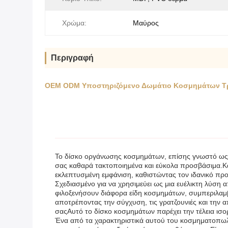
Χρώμα:
Μαύρος
Περιγραφή
OEM ODM Υποστηριζόμενο Δωμάτιο Κοσμημάτων Τρα
Το δίσκο οργάνωσης κοσμημάτων, επίσης γνωστό ως ε
σας καθαρά τακτοποιημένα και εύκολα προσβάσιμα.
εκλεπτυσμένη εμφάνιση, καθιστώντας τον ιδανικό προ
Σχεδιασμένο για να χρησιμεύει ως μια ευέλικτη λύ
φιλοξενήσουν διάφορα είδη κοσμημάτων, συμπεριλαμβαν
αποτρέποντας την σύγχυση, τις γρατζουνιές και την α
σαςΑυτό το δίσκο κοσμημάτων παρέχει την τέλεια ισορ
Ένα από τα χαρακτηριστικά αυτού του κοσμηματοπωλείο