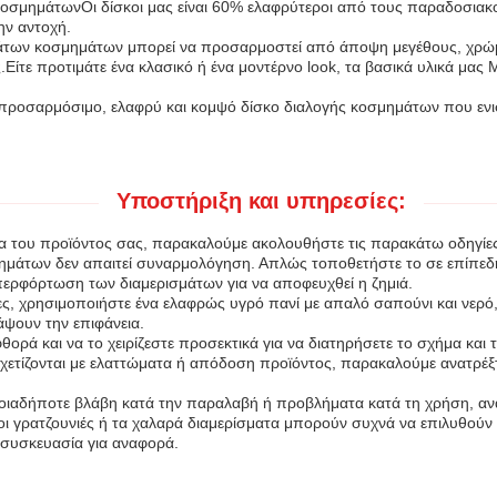
κοσμημάτωνΟι δίσκοι μας είναι 60% ελαφρύτεροι από τους παραδοσιακ
ην αντοχή.
των κοσμημάτων μπορεί να προσαρμοστεί από άποψη μεγέθους, χρώματος
Είτε προτιμάτε ένα κλασικό ή ένα μοντέρνο look, τα βασικά υλικά μας
α προσαρμόσιμο, ελαφρύ και κομψό δίσκο διαλογής κοσμημάτων που εν
Υποστήριξη και υπηρεσίες:
ία του προϊόντος σας, παρακαλούμε ακολουθήστε τις παρακάτω οδηγίες
μάτων δεν απαιτεί συναρμολόγηση. Απλώς τοποθετήστε το σε επίπεδη 
ερφόρτωση των διαμερισμάτων για να αποφευχθεί η ζημιά.
δες, χρησιμοποιήστε ένα ελαφρώς υγρό πανί με απαλό σαπούνι και νερό
ψουν την επιφάνεια.
φθορά και να το χειρίζεστε προσεκτικά για να διατηρήσετε το σχήμα και 
σχετίζονται με ελαττώματα ή απόδοση προϊόντος, παρακαλούμε ανατρέξ
ιαδήποτε βλάβη κατά την παραλαβή ή προβλήματα κατά τη χρήση, αν
οι γρατζουνιές ή τα χαλαρά διαμερίσματα μπορούν συχνά να επιλυθούν
 συσκευασία για αναφορά.