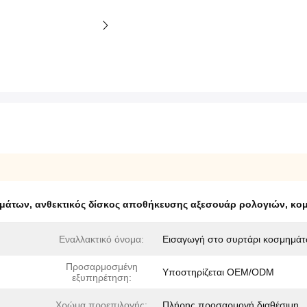
ημάτων
,
ανθεκτικός δίσκος αποθήκευσης αξεσουάρ ρολογιών
,
κο
Εναλλακτικό όνομα:
Εισαγωγή στο συρτάρι κοσμημά
Προσαρμοσμένη
Υποστηρίζεται OEM/ODM
εξυπηρέτηση:
Χρώμα προεπιλογής:
Πλήρης προσαρμογή διαθέσιμη