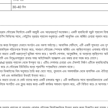
30-40 দিন
রোব স্টোরেজ সিস্টেমে একটি বহুমুখী এবং আড়ম্বরপূর্ণ সংযোজন। একটি ক্যাবিনেট ফ্রন্ট প্যানেল হিস
িশ ফিনিশের সাথে, পেইন্টেড ড্রয়ার প্যানেল শুধুমাত্র একটি আধুনিক এবং মার্জিত চেহারা প্রদান করে না
্থিতির জন্য উপযুক্ত যেখানে সংগঠন এবং নকশা সর্বাগ্রে। আবাসিক সেটিংসে, এটি একটি সুসংহত এবং দৃ
 সামগ্রিক পরিবেশকে উন্নত করে, সাধারণ স্টোরেজ স্পেসকে মার্জিত এবং ব্যক্তিগতকৃত এলাকায় পরি
্নত করতে একটি গুরুত্বপূর্ণ ভূমিকা পালন করে। আপনি পোশাক, আনুষাঙ্গিক, বা অন্যান্য ব্যক্তিগত আইট
পাটি এবং বিশৃঙ্খলামুক্ত রাখার সময় আইটেমগুলি অ্যাক্সেস এবং বজায় রাখা সহজ করে তোলে।
hd ড্রয়ার প্যানেল থেকে উপকৃত হয়। এটির পেশাদার চেহারা এবং টেকসই নির্মাণ এটিকে ক্যাবিনেটে
িত করে যে স্টোরেজ ইউনিটের মধ্যে প্রদর্শিত পণ্যগুলিতে ফোকাস থাকে।
ন ডিজাইনের থিম অনুসারে তৈরি করা যেতে পারে, ন্যূনতম এবং সমসাময়িক থেকে ক্লাসিক এবং ঐতিহ্যগত। প
, ফর্ম এবং কার্যকারিতা উভয়ই উন্নত করে।
ড করতে চাওয়া যে কেউ তাদের জন্য একটি চমৎকার পছন্দ। এটি কমনীয়তার সাথে ব্যবহারিকতাকে একত্
ুলিকে সংগঠিত এবং সুন্দর করার জন্য একটি কার্যকর সমাধান প্রদান করে, এটি নিশ্চিত করে যে আপনার স
 ড্রয়ার প্যানেল যা আপনার পোশাক স্টোরেজ সিস্টেমগুলিকে উন্নত করার জন্য ডিজাইন করা হয়েছে।