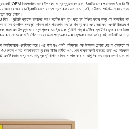
নেলটি OEM বিকল্পগুলির সাথে উপলব্ধ, যা প্রস্তুতকারক এবং ডিজাইনারদের প্যানেলগুলিকে নির্দিষ্ট প্
যে আপনার অনন্য চাহিদাগুলি দক্ষতার সাথে পূরণ করা যেতে পারে। এই নমনীয়তা পেইন্টেড ড্রয়ার প
শ পছন্দ করে তোলে।
40 দিন। প্রতিটি প্যানেল চালানের আগে সর্বোচ্চ মান পূরণ করে তা নিশ্চিত করার জন্য এই সময়সীমা সাবধ
দের তাদের উৎপাদন সময়সূচী কার্যকরভাবে পরিকল্পনা করতে সাহায্য করে এবং সময়মতো একটি উচ্চতর পণ
ারের জন্য এর উপযুক্ততা। মসৃণ পৃষ্ঠের সমাপ্তি এবং সুনির্দিষ্ট মাত্রা এটিকে স্লাইডিং ড্রয়ার মেকা
নিশ্চিত করে যে ড্রয়ারগুলি বর্ধিত সময়ের জন্য শান্তভাবে এবং মসৃণভাবে কাজ করে। এই কার্যকারিতা
নান্দনিক কমনীয়তাকে একত্রিত করে। এর সাদা রঙ একটি পরিষ্কার এবং উজ্জ্বল চেহারা দেয় যা যেকোনো
0-40 দিনের একটি পরিচালনাযোগ্য লিড টাইম নির্মাতা এবং শেষ-ব্যবহারকারী উভয়ের জন্য এর আ
টি একটি নির্ভরযোগ্য এবং আড়ম্বরপূর্ণ উপাদান হিসাবে কাজ করে যা আধুনিক অভ্যন্তর নকশা এবং কার