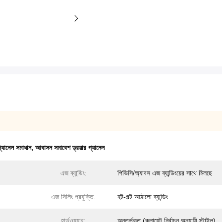
প্যানেল সমাধান
,
আবাসন সমাবেশ ড্রয়ার প্যানেল
এজ ব্যান্ডিং:
পিভিসি/অ্যাবস এজ ব্যান্ডিংয়ের সাথে মিলছে
এজ সিলিং প্রযুক্তি:
হট-গল্ট আঠালো ব্যান্ডিং
হার্ডওয়্যার:
অন্তর্ভুক্ত (ক্লায়েন্ট নির্বাচন অনুযায়ী স্টাইল)