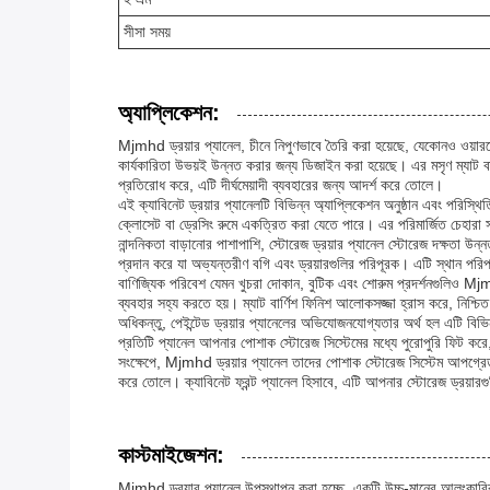
সীসা সময়
অ্যাপ্লিকেশন:
Mjmhd ড্রয়ার প্যানেল, চীনে নিপুণভাবে তৈরি করা হয়েছে, যেকোনও ওয়ারড্
কার্যকারিতা উভয়ই উন্নত করার জন্য ডিজাইন করা হয়েছে। এর মসৃণ ম্যাট বার্ণ
প্রতিরোধ করে, এটি দীর্ঘমেয়াদী ব্যবহারের জন্য আদর্শ করে তোলে।
এই ক্যাবিনেট ড্রয়ার প্যানেলটি বিভিন্ন অ্যাপ্লিকেশন অনুষ্ঠান এবং পরিস
ক্লোসেট বা ড্রেসিং রুমে একত্রিত করা যেতে পারে। এর পরিমার্জিত চেহারা
নান্দনিকতা বাড়ানোর পাশাপাশি, স্টোরেজ ড্রয়ার প্যানেল স্টোরেজ দক্ষতা উন
প্রদান করে যা অভ্যন্তরীণ বগি এবং ড্রয়ারগুলির পরিপূরক। এটি স্থান পরি
বাণিজ্যিক পরিবেশ যেমন খুচরা দোকান, বুটিক এবং শোরুম প্রদর্শনগুলিও Mjm
ব্যবহার সহ্য করতে হয়। ম্যাট বার্ণিশ ফিনিশ আলোকসজ্জা হ্রাস করে, নিশ্চ
অধিকন্তু, পেইন্টেড ড্রয়ার প্যানেলের অভিযোজনযোগ্যতার অর্থ হল এটি বিভিন্
প্রতিটি প্যানেল আপনার পোশাক স্টোরেজ সিস্টেমের মধ্যে পুরোপুরি ফিট করে
সংক্ষেপে, Mjmhd ড্রয়ার প্যানেল তাদের পোশাক স্টোরেজ সিস্টেম আপগ্রে
করে তোলে। ক্যাবিনেট ফ্রন্ট প্যানেল হিসাবে, এটি আপনার স্টোরেজ ড্রয়ারগ
কাস্টমাইজেশন:
Mjmhd ড্রয়ার প্যানেল উপস্থাপন করা হচ্ছে, একটি উচ্চ-মানের আলংকারিক