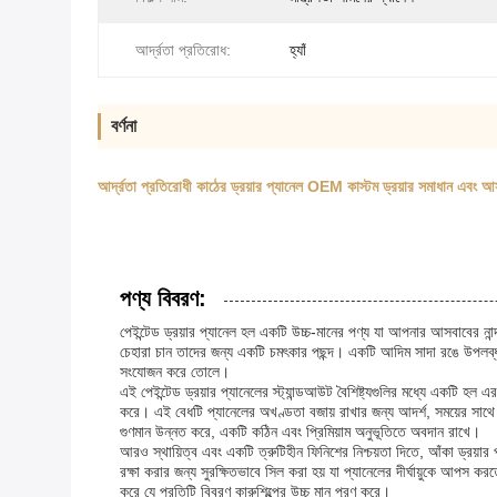
আর্দ্রতা প্রতিরোধ:
হ্যাঁ
বর্ণনা
আর্দ্রতা প্রতিরোধী কাঠের ড্রয়ার প্যানেল OEM কাস্টম ড্রয়ার সমাধান এবং আ
পণ্য বিবরণ:
পেইন্টেড ড্রয়ার প্যানেল হল একটি উচ্চ-মানের পণ্য যা আপনার আসবাবের নান
চেহারা চান তাদের জন্য একটি চমৎকার পছন্দ। একটি আদিম সাদা রঙে উপলব্ধ, প
সংযোজন করে তোলে।
এই পেইন্টেড ড্রয়ার প্যানেলের স্ট্যান্ডআউট বৈশিষ্ট্যগুলির মধ্যে একটি হল এ
করে। এই বেধটি প্যানেলের অখণ্ডতা বজায় রাখার জন্য আদর্শ, সময়ের সাথে স
গুণমান উন্নত করে, একটি কঠিন এবং প্রিমিয়াম অনুভূতিতে অবদান রাখে।
আরও স্থায়িত্ব এবং একটি ত্রুটিহীন ফিনিশের নিশ্চয়তা দিতে, আঁকা ড্রয়ার
রক্ষা করার জন্য সুরক্ষিতভাবে সিল করা হয় যা প্যানেলের দীর্ঘায়ুকে আপস ক
করে যে প্রতিটি বিবরণ কারুশিল্পের উচ্চ মান পূরণ করে।