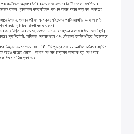
রয়োজনীয়তা অনুসারে তৈরি করতে দেয়৷ আপনার নির্দিষ্ট মাত্রা, সমাপ্তি বা
্যানেলকে তাদের গ্রাহকদের কাস্টমাইজড সমাধান অফার করার জন্য বড় আকারের
ানে উত্পাদন, গুণমান পরীক্ষা এবং কাস্টমাইজেশন প্রক্রিয়াগুলির জন্য অনুমতি
্য পাওয়ার ব্যাপারে আস্থা বজায় থাকে।
নিজমের জন্য নিখুঁত করে তোলে, যেখানে চলাচলের সহজতা এবং স্থায়িত্ব অপরিহার্য।
 রান্নাঘরের ক্যাবিনেটরি, অফিসের আসবাবপত্র এবং স্টোরেজ ইউনিটগুলিতে বিশেষভাবে
 ঘরকে উজ্জ্বল করতে পারে, যখন 18 মিমি পুরুত্ব এবং গরম-গলিত আঠালো ব্যান্ডিং
বেদনকে আরও বাড়িয়ে তোলে। আপনি আপনার বিদ্যমান আসবাবপত্র আপগ্রেড
্যকারিতার চাহিদা পূরণ করে।