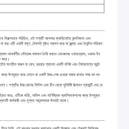
াবে বিকল্পভাবে পরিচিত, এই পণ্যটি আপনার ক্যাবিনেটের নান্দনিকতা এবং
 বরং এটি একটি মসৃণ, টেকসই পৃষ্ঠও প্রদান করে যা স্ক্র্যাচ এবং দৈনন্দিন পরিধান
শ্যমান আকর্ষণীয় স্টোরেজ সমাধান তৈরি করতে বেডরুমের ওয়ারড্রোব, ওয়াক-ইন
ণত করে।
েম সংগঠিত করুন না কেন, ড্রয়ার প্যানেল একটি বলিষ্ঠ এবং নির্ভরযোগ্য ফ্রন্ট
র জন্য উপযুক্ত করে তোলে যা একটি উচ্চ-শেষ চেহারা বজায় রাখার সময় ঘন ঘন
ণ্যটির উচ্চ-মানের ফিনিস এবং চীন থেকে সুনির্দিষ্ট উত্পাদন গ্যারান্টি দেয় যে
রিত করে, এটিকে বাড়ি, অফিস এবং বাণিজ্যিক অ্যাপ্লিকেশনের জন্য উপযুক্ত
্থানটি কার্যকরী এবং দৃশ্যত আনন্দদায়ক উভয়ই থাকে।
 চীনে তৈরি, এই মডুলার ড্রয়ার প্যানেলে একটি বিজোড় এবং টেকসই ফিনিশের