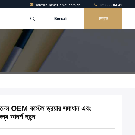
sales05@meijiamei.com.cn
13538396649
উদ্ধৃতি
Bengali
প্যানেল OEM কাস্টম ড্রয়ার সমাধান এবং
্য আদর্শ পছন্দ