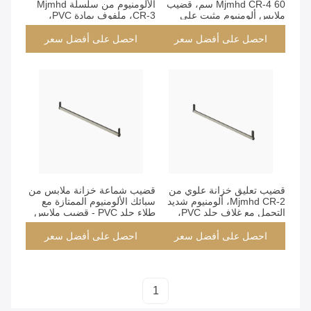
Mjmhd CR-4 60 سم، قضيب
الألومنيوم من سلسلة Mjmhd
ملابس ألومنيوم مثبت على
CR-3، ملفوف بمادة PVC،
الجانب مع الجزء العلوي من
قضيب تعليق شديد التحمل
السيليكون المضاد للانزلاق،
وهادئ للانزلاق للتركيب الجانبي
احصل على أفضل سعر
احصل على أفضل سعر
ملفوف بمادة PVC، لتنظيم
خزانة الملابس/الخزانة
احصل على أفضل سعر
احصل على أفضل سعر
قضيب تعليق خزانة علوي من
قضيب شماعة خزانة ملابس من
Mjmhd CR-2، ألومنيوم شديد
سبائك الألومنيوم الممتازة مع
التحمل مع غلاف جلد PVC،
طلاء جلد PVC - قضيب ملابس
بعرض 564 ملم، انزلاق فائق
صامت، متين وموفر للمساحة
الهدوء ومضاد للانزلاق لتنظيم
احصل على أفضل سعر
احصل على أفضل سعر
خزانة الملابس
1