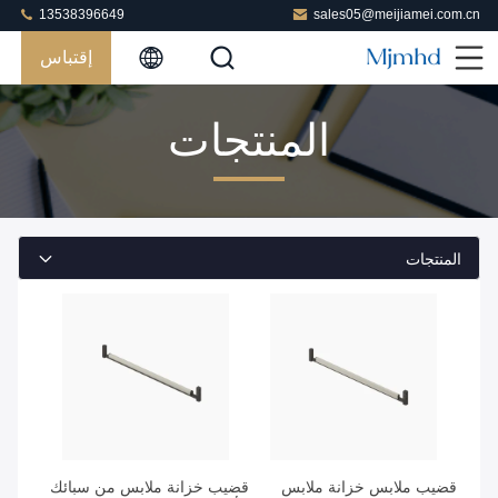
13538396649
sales05@meijiamei.com.cn
إقتباس
المنتجات
المنتجات
احصل على أفضل سعر
احصل على أفضل سعر
قضيب ملابس خزانة ملابس
قضيب خزانة ملابس من سبائك