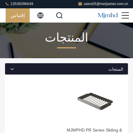
13538396649
sales05@meijiamei.com.cn
إقتباس
المنتجات
المنتجات
احصل على أفضل سعر
MJMPHD PR Series Sliding &