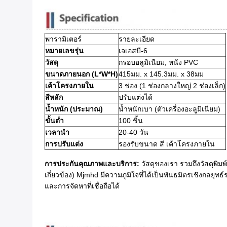
พารามิเตอร์
รายละเอียด
หมายเลขรุ่น
เจเอสบี-6
วัสดุ
กรอบอลูมิเนียม, หนัง PVC
ขนาดภายนอก (L*W*H)
415มม. x 145.3มม. x 38มม
เค้าโครงภายใน
3 ช่อง (1 ช่องกลางใหญ่ 2 ช่องเล็ก)
สีหลัก
ปรับแต่งได้
น้ำหนัก (ประมาณ)
น้ำหนักเบา (ตัวเครื่องอะลูมิเนียม)
ขั้นต่ำ
100 ชิ้น
เวลานำ
20-40 วัน
การปรับแต่ง
รองรับขนาด สี เค้าโครงภายใน
การประกันคุณภาพและบริการ:
​ วัสดุของเรา รวมถึงวัสดุพ
เกี่ยวข้อง) Mjmhd มีความภูมิใจที่ได้เป็นพันธมิตรเชิงกลยุ
และการจัดหาที่เชื่อถือได้