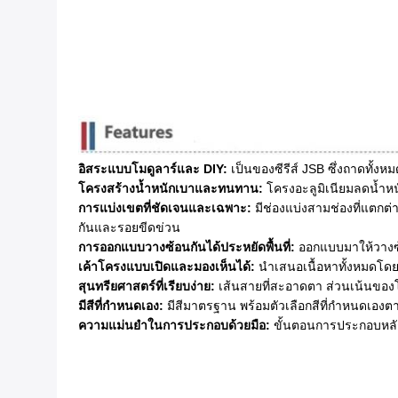
อิสระแบบโมดูลาร์และ DIY:
​ เป็นของซีรีส์ JSB ซึ่งถาดทั้
โครงสร้างน้ำหนักเบาและทนทาน:
​ โครงอะลูมิเนียมลดน้ำห
การแบ่งเขตที่ชัดเจนและเฉพาะ:
​ มีช่องแบ่งสามช่องที่แตก
กันและรอยขีดข่วน
การออกแบบวางซ้อนกันได้ประหยัดพื้นที่:
​ ออกแบบมาให้วางซ้อ
เค้าโครงแบบเปิดและมองเห็นได้:
​ นำเสนอเนื้อหาทั้งหมดโ
สุนทรียศาสตร์ที่เรียบง่าย:
​ เส้นสายที่สะอาดตา ส่วนเน้นข
มีสีที่กำหนดเอง:
​ มีสีมาตรฐาน พร้อมตัวเลือกสีที่กำหนดเอง
ความแม่นยำในการประกอบด้วยมือ:
​ ขั้นตอนการประกอบหลั