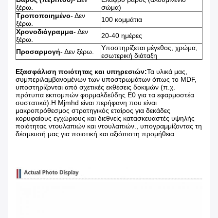
ξέρω.
σώμα)
Τροποποιημένο
- Δεν
100 κομμάτια
ξέρω.
Χρονοδιάγραμμα
- Δεν
20-40 ημέρες
ξέρω.
Υποστηρίζεται μέγεθος, χρώμα,
Προσαρμογή
- Δεν ξέρω.
εσωτερική διάταξη
Εξασφάλιση ποιότητας και υπηρεσιών:
Τα υλικά μας,
συμπεριλαμβανομένων των υποστρωμάτων όπως το MDF,
υποστηρίζονται από σχετικές εκθέσεις δοκιμών (π.χ.
πρότυπα εκπομπών φορμαλδεΰδης E0 για τα εφαρμοστέα
συστατικά).Η Mjmhd είναι περήφανη που είναι
μακροπρόθεσμος στρατηγικός εταίρος για δεκάδες
κορυφαίους εγχώριους και διεθνείς κατασκευαστές υψηλής
ποιότητας ντουλαπιών και ντουλαπιών., υπογραμμίζοντας τη
δέσμευσή μας για ποιοτική και αξιόπιστη προμήθεια.