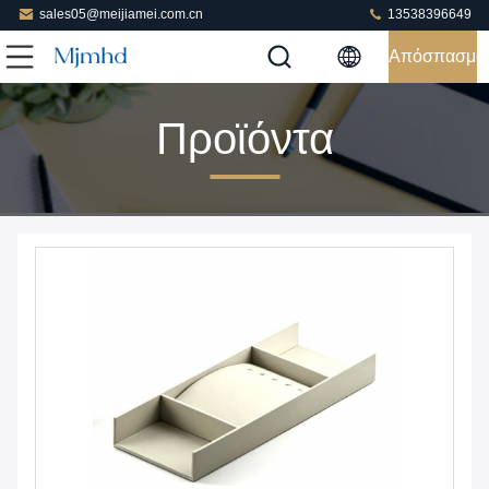
sales05@meijiamei.com.cn
13538396649
Απόσπασμα
Προϊόντα