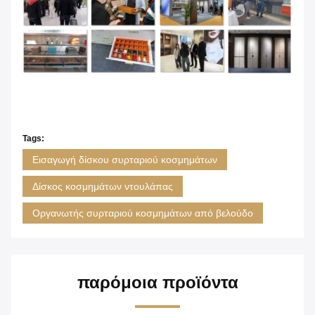
Tags:
Εισαγωγή δίσκου συρταριού κοσμημάτων
Δίσκος κοσμημάτων ντουλάπας
Οργανωτής συρταριού κοσμημάτων από βελούδο
παρόμοια προϊόντα