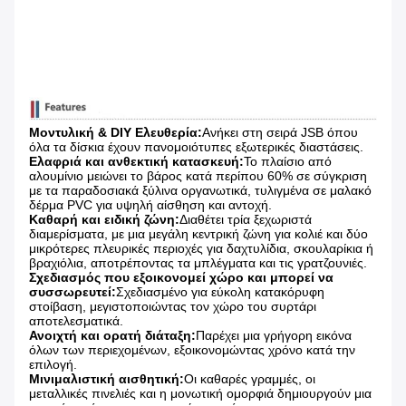
Μοντυλική & DIY Ελευθερία:
Ανήκει στη σειρά JSB όπου
όλα τα δίσκια έχουν πανομοιότυπες εξωτερικές διαστάσεις.
Ελαφριά και ανθεκτική κατασκευή:
Το πλαίσιο από
αλουμίνιο μειώνει το βάρος κατά περίπου 60% σε σύγκριση
με τα παραδοσιακά ξύλινα οργανωτικά, τυλιγμένα σε μαλακό
δέρμα PVC για υψηλή αίσθηση και αντοχή.
Καθαρή και ειδική ζώνη:
Διαθέτει τρία ξεχωριστά
διαμερίσματα, με μια μεγάλη κεντρική ζώνη για κολιέ και δύο
μικρότερες πλευρικές περιοχές για δαχτυλίδια, σκουλαρίκια ή
βραχιόλια, αποτρέποντας τα μπλέγματα και τις γρατζουνιές.
Σχεδιασμός που εξοικονομεί χώρο και μπορεί να
συσσωρευτεί:
Σχεδιασμένο για εύκολη κατακόρυφη
στοίβαση, μεγιστοποιώντας τον χώρο του συρτάρι
αποτελεσματικά.
Ανοιχτή και ορατή διάταξη:
Παρέχει μια γρήγορη εικόνα
όλων των περιεχομένων, εξοικονομώντας χρόνο κατά την
επιλογή.
Μινιμαλιστική αισθητική:
Οι καθαρές γραμμές, οι
μεταλλικές πινελιές και η μονωτική ομορφιά δημιουργούν μια