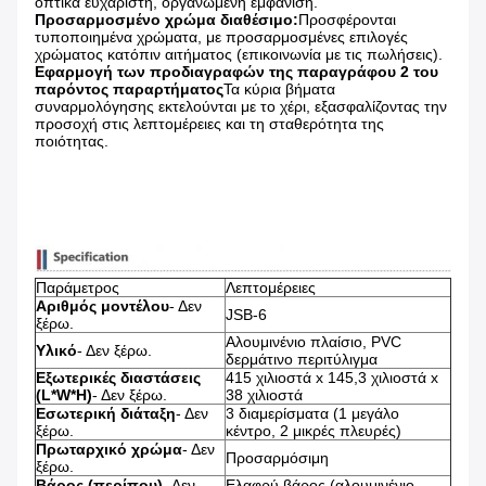
οπτικά ευχάριστη, οργανωμένη εμφάνιση.
Προσαρμοσμένο χρώμα διαθέσιμο:
Προσφέρονται
τυποποιημένα χρώματα, με προσαρμοσμένες επιλογές
χρώματος κατόπιν αιτήματος (επικοινωνία με τις πωλήσεις).
Εφαρμογή των προδιαγραφών της παραγράφου 2 του
παρόντος παραρτήματος
Τα κύρια βήματα
συναρμολόγησης εκτελούνται με το χέρι, εξασφαλίζοντας την
προσοχή στις λεπτομέρειες και τη σταθερότητα της
ποιότητας.
Παράμετρος
Λεπτομέρειες
Αριθμός μοντέλου
- Δεν
JSB-6
ξέρω.
Αλουμινένιο πλαίσιο, PVC
Υλικό
- Δεν ξέρω.
δερμάτινο περιτύλιγμα
Εξωτερικές διαστάσεις
415 χιλιοστά x 145,3 χιλιοστά x
(L*W*H)
- Δεν ξέρω.
38 χιλιοστά
Εσωτερική διάταξη
- Δεν
3 διαμερίσματα (1 μεγάλο
ξέρω.
κέντρο, 2 μικρές πλευρές)
Πρωταρχικό χρώμα
- Δεν
Προσαρμόσιμη
ξέρω.
Βάρος (περίπου)
- Δεν
Ελαφρύ βάρος (αλουμινένιο