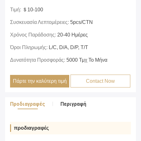
Τιμή:
＄10-100
Συσκευασία Λεπτομέρειες:
5pcs/CTN
Χρόνος Παράδοσης:
20-40 Ημέρες
Όροι Πληρωμής:
L/C, D/A, D/P, T/T
Δυνατότητα Προσφοράς:
5000 Τμχ Το Μήνα
Πάρτε την καλύτερη τιμή
Contact Now
Προδιαγραφές
Περιγραφή
προδιαγραφές