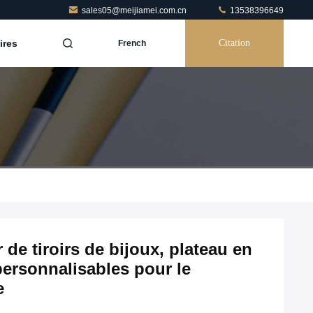
sales05@meijiamei.com.cn
13538396649
ires
Citation
French
e tiroirs de bijoux, plateau en
personnalisables pour le
e