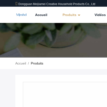
Dongguan Meijiamei Creative Household Products Co., Ltd
Accueil
Produits
Vidéos
Accueil
/
Produits