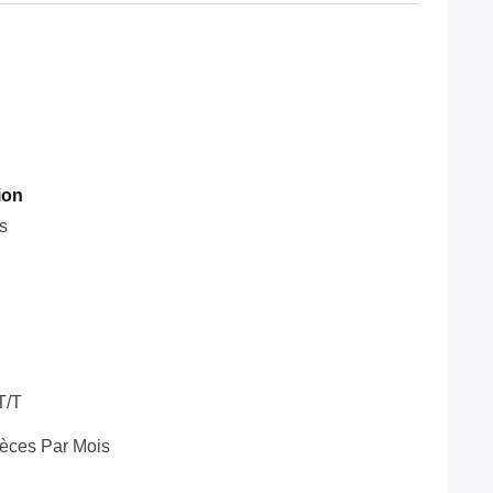
ion
s
T/T
èces Par Mois