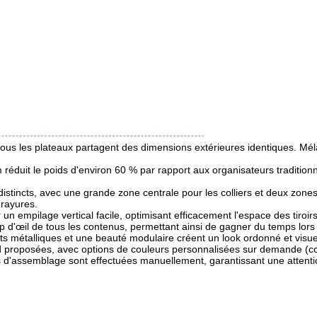
ù tous les plateaux partagent des dimensions extérieures identiques. Mél
réduit le poids d'environ 60 % par rapport aux organisateurs traditio
stincts, avec une grande zone centrale pour les colliers et deux zones l
 rayures.
 un empilage vertical facile, optimisant efficacement l'espace des tiroirs
up d'œil de tous les contenus, permettant ainsi de gagner du temps lors 
ts métalliques et une beauté modulaire créent un look ordonné et visu
d proposées, avec options de couleurs personnalisées sur demande (co
es d'assemblage sont effectuées manuellement, garantissant une attentio