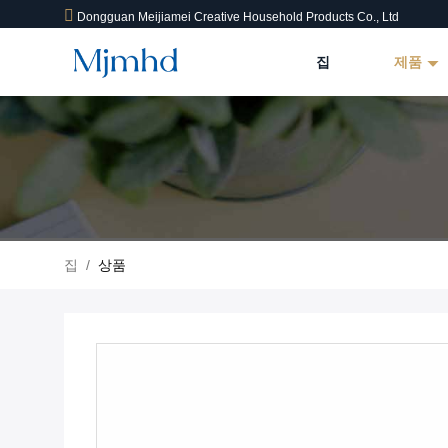
Dongguan Meijiamei Creative Household Products Co., Ltd
집
제품
집
/
상품