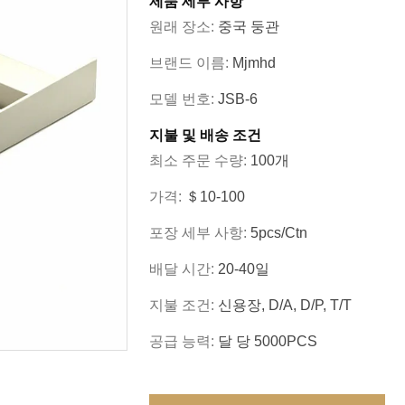
제품 세부 사항
원래 장소:
중국 둥관
브랜드 이름:
Mjmhd
모델 번호:
JSB-6
지불 및 배송 조건
최소 주문 수량:
100개
가격:
＄10-100
포장 세부 사항:
5pcs/ctn
배달 시간:
20-40일
지불 조건:
신용장, D/A, D/P, T/T
공급 능력:
달 당 5000PCS