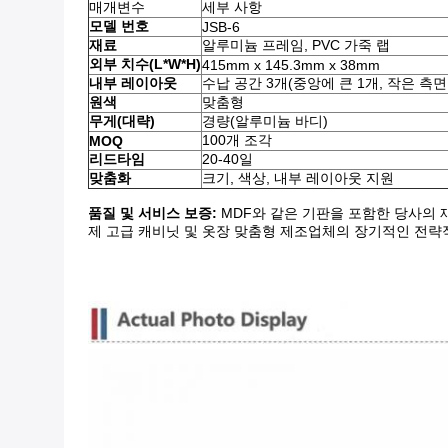
매개변수
세부 사항
모델 번호
JSB-6
재료
알루미늄 프레임, PVC 가죽 랩
외부 치수(L*W*H)
415mm x 145.3mm x 38mm
내부 레이아웃
수납 공간 3개(중앙에 큰 1개, 작은 측면
원색
맞춤형
무게(대략)
경량(알루미늄 바디)
100개 조각
MOQ
리드타임
20-40일
맞춤화
크기, 색상, 내부 레이아웃 지원
품질 및 서비스 보증:
​ MDF와 같은 기판을 포함한 당사의 
제 고급 캐비닛 및 옷장 맞춤형 제조업체의 장기적인 전