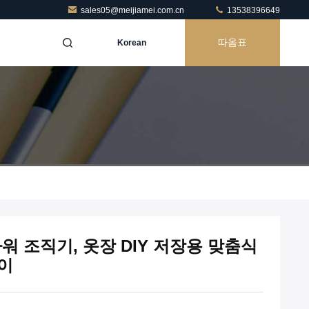
sales05@meijiamei.com.cn
13538396649
따옴표
Korean
드라워 조직기, 옷장 DIY 저장용 맞춤식
이