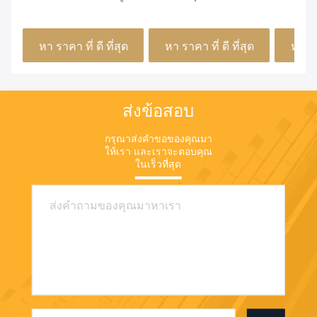
ใส่
ประดับแบบวางซ้อนได้
อะลูมิเน
สำหรับลิ้นชัก งานฝีมือ
460x155
หา ราคา ที่ ดี ที่สุด
หา ราคา ที่ ดี ที่สุด
หา ราค
ส่งข้อสอบ
กรุณาส่งคําขอของคุณมา
ให้เรา และเราจะตอบคุณ
ในเร็วที่สุด