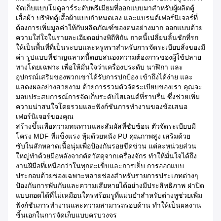
จัดเก็บแบบโมดูลาร์ระดับพรีเมียมที่ออกแบบมาสำหรับผู้ผลิตตู้
เสื้อผ้า บริษัทตู้เสื้อผ้าแบบกำหนดเอง และแบรนด์เฟอร์นิเจอร์ที่
ต้องการเพิ่มมูลค่าให้กับผลิตภัณฑ์ของตนอย่างมาก ออกแบบด้วย
ความใส่ใจในรายละเอียดอย่างพิถีพิถัน ถาดนี้เปลี่ยนลิ้นชักที่รก
ให้เป็นพื้นที่ที่เป็นระบบและหรูหราสำหรับการจัดระเบียบสิ่งของมี
ค่า รูปแบบที่ชาญฉลาดนี้ตอบสนองความต้องการของผู้ใช้ปลาย
ทางโดยเฉพาะ เพื่อให้มั่นใจว่าเครื่องประดับ นาฬิกา และ
อุปกรณ์เสริมของพวกเขาได้รับการปกป้อง เข้าถึงได้ง่าย และ
แสดงผลอย่างสวยงาม ด้วยการรวมตัวจัดระเบียบของเรา คุณจะ
มอบประสบการณ์การจัดเก็บระดับไฮเอนด์ที่ราบรื่น ซึ่งช่วยเพิ่ม
ความน่าสนใจโดยรวมและฟังก์ชันการทำงานของข้อเสนอ
เฟอร์นิเจอร์ของคุณ
สร้างขึ้นเพื่อความทนทานและสัมผัสที่ซับซ้อน ตัวจัดระเบียบมี
โครง MDF ที่แข็งแรง หุ้มด้วยหนัง PU คุณภาพสูง เสริมด้วย
ซับในสักหลาดเนื้อนุ่มเพื่อป้องกันรอยขีดข่วน แต่ละหน่วยส่วน
ใหญ่ทำด้วยมือหลังจากตัดวัสดุจากเครื่องจักร ทำให้มั่นใจได้ถึง
งานฝีมือที่เหนือกว่าในทุกตะเข็บและการเย็บ การออกแบบ
ประกอบด้วยช่องเฉพาะหลายช่องสำหรับรายการประเภทต่างๆ
ป้องกันการพันกันและความเสียหายได้อย่างมีประสิทธิภาพ ฝาปิด
แบบถอดได้ที่ไม่เหมือนใครพร้อมรูที่แม่นยำสำหรับต่างหูช่วยเพิ่ม
ฟังก์ชันการทำงานและความสามารถรอบด้าน ทำให้เป็นผลงาน
ชิ้นเอกในการจัดเก็บแบบครบวงจร