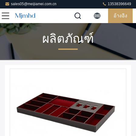
sales05@meijiamei.com.cn
13538396649
อ้างอิง
ผลิตภัณฑ์