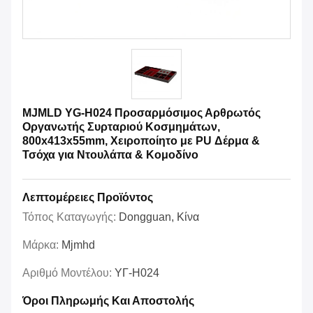
MJMLD YG-H024 Προσαρμόσιμος Αρθρωτός
Οργανωτής Συρταριού Κοσμημάτων,
800x413x55mm, Χειροποίητο με PU Δέρμα &
Τσόχα για Ντουλάπα & Κομοδίνο
Λεπτομέρειες Προϊόντος
Τόπος Καταγωγής:
Dongguan, Κίνα
Μάρκα:
Mjmhd
Αριθμό Μοντέλου:
ΥΓ-H024
Όροι Πληρωμής Και Αποστολής