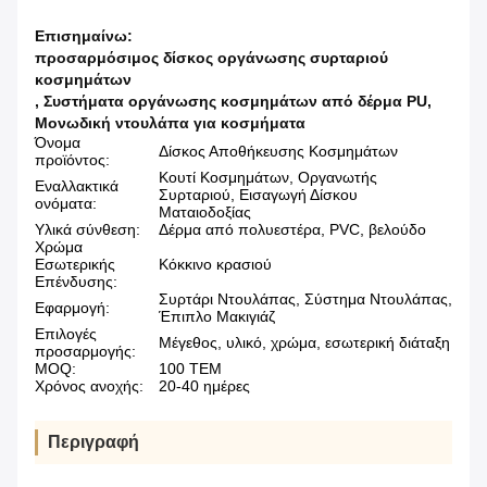
Επισημαίνω:
προσαρμόσιμος δίσκος οργάνωσης συρταριού
κοσμημάτων
,
Συστήματα οργάνωσης κοσμημάτων από δέρμα PU
,
Μονωδική ντουλάπα για κοσμήματα
Όνομα
Δίσκος Αποθήκευσης Κοσμημάτων
προϊόντος:
Κουτί Κοσμημάτων, Οργανωτής
Εναλλακτικά
Συρταριού, Εισαγωγή Δίσκου
ονόματα:
Ματαιοδοξίας
Υλικά σύνθεση:
Δέρμα από πολυεστέρα, PVC, βελούδο
Χρώμα
Εσωτερικής
Κόκκινο κρασιού
Επένδυσης:
Συρτάρι Ντουλάπας, Σύστημα Ντουλάπας,
Εφαρμογή:
Έπιπλο Μακιγιάζ
Επιλογές
Μέγεθος, υλικό, χρώμα, εσωτερική διάταξη
προσαρμογής:
MOQ:
100 ΤΕΜ
Χρόνος ανοχής:
20-40 ημέρες
Περιγραφή