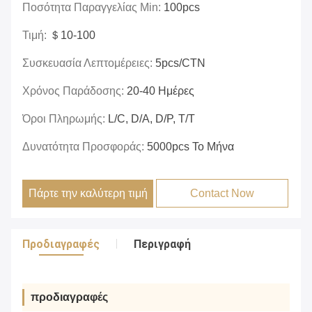
Ποσότητα Παραγγελίας Min:
100pcs
Τιμή:
＄10-100
Συσκευασία Λεπτομέρειες:
5pcs/CTN
Χρόνος Παράδοσης:
20-40 Ημέρες
Όροι Πληρωμής:
L/c, D/a, D/p, T/t
Δυνατότητα Προσφοράς:
5000pcs Το Μήνα
Πάρτε την καλύτερη τιμή
Contact Now
Προδιαγραφές
Περιγραφή
προδιαγραφές