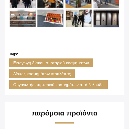
Tags:
Εισαγωγή δίσκου συρταριού κοσμημάτων
Δίσκος κοσμημάτων ντουλάπας
Οργανωτής συρταριού κοσμημάτων από βελούδο
παρόμοια προϊόντα