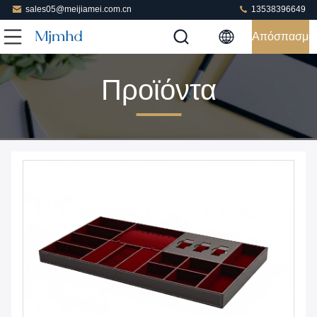
sales05@meijiamei.com.cn
13538396649
Απόσπασμα
Προϊόντα