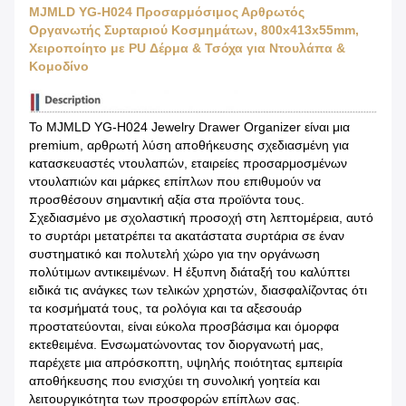
MJMLD YG-H024 Προσαρμόσιμος Αρθρωτός
Οργανωτής Συρταριού Κοσμημάτων, 800x413x55mm,
Χειροποίητο με PU Δέρμα & Τσόχα για Ντουλάπα &
Κομοδίνο
Το MJMLD YG-H024 Jewelry Drawer Organizer είναι μια
premium, αρθρωτή λύση αποθήκευσης σχεδιασμένη για
κατασκευαστές ντουλαπών, εταιρείες προσαρμοσμένων
ντουλαπιών και μάρκες επίπλων που επιθυμούν να
προσθέσουν σημαντική αξία στα προϊόντα τους.
Σχεδιασμένο με σχολαστική προσοχή στη λεπτομέρεια, αυτό
το συρτάρι μετατρέπει τα ακατάστατα συρτάρια σε έναν
συστηματικό και πολυτελή χώρο για την οργάνωση
πολύτιμων αντικειμένων. Η έξυπνη διάταξή του καλύπτει
ειδικά τις ανάγκες των τελικών χρηστών, διασφαλίζοντας ότι
τα κοσμήματά τους, τα ρολόγια και τα αξεσουάρ
προστατεύονται, είναι εύκολα προσβάσιμα και όμορφα
εκτεθειμένα. Ενσωματώνοντας τον διοργανωτή μας,
παρέχετε μια απρόσκοπτη, υψηλής ποιότητας εμπειρία
αποθήκευσης που ενισχύει τη συνολική γοητεία και
λειτουργικότητα των προσφορών επίπλων σας.