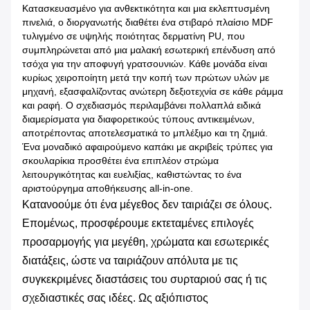
Κατασκευασμένο για ανθεκτικότητα και μια εκλεπτυσμένη
πινελιά, ο διοργανωτής διαθέτει ένα στιβαρό πλαίσιο MDF
τυλιγμένο σε υψηλής ποιότητας δερματίνη PU, που
συμπληρώνεται από μια μαλακή εσωτερική επένδυση από
τσόχα για την αποφυγή γρατσουνιών. Κάθε μονάδα είναι
κυρίως χειροποίητη μετά την κοπή των πρώτων υλών με
μηχανή, εξασφαλίζοντας ανώτερη δεξιοτεχνία σε κάθε ράμμα
και ραφή. Ο σχεδιασμός περιλαμβάνει πολλαπλά ειδικά
διαμερίσματα για διαφορετικούς τύπους αντικειμένων,
αποτρέποντας αποτελεσματικά το μπλέξιμο και τη ζημιά.
Ένα μοναδικό αφαιρούμενο καπάκι με ακριβείς τρύπες για
σκουλαρίκια προσθέτει ένα επιπλέον στρώμα
λειτουργικότητας και ευελιξίας, καθιστώντας το ένα
αριστούργημα αποθήκευσης all-in-one.
Κατανοούμε ότι ένα μέγεθος δεν ταιριάζει σε όλους.
Επομένως, προσφέρουμε εκτεταμένες επιλογές
προσαρμογής για μεγέθη, χρώματα και εσωτερικές
διατάξεις, ώστε να ταιριάζουν απόλυτα με τις
συγκεκριμένες διαστάσεις του συρταριού σας ή τις
σχεδιαστικές σας ιδέες. Ως αξιόπιστος