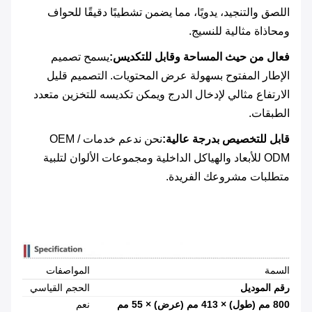
اللصق والتنجيد، يدويًا، مما يضمن تشطيبًا دقيقًا للحواف
ومحاذاة مثالية للنسيج.
فعال من حيث المساحة وقابل للتكديس:
يسمح تصميم
الإطار المفتوح بسهولة عرض المحتويات. التصميم قليل
الارتفاع مثالي لإدخال الدرج ويمكن تكديسه للتخزين متعدد
الطبقات.
قابل للتخصيص بدرجة عالية:
نحن ندعم خدمات OEM /
ODM للأبعاد والهياكل الداخلية ومجموعات الألوان لتلبية
متطلبات مشروعك الفريدة.
السمة
المواصفات
رقم الموديل
الحجم القياسي
800 مم (طول) × 413 مم (عرض) × 55 مم
نعم