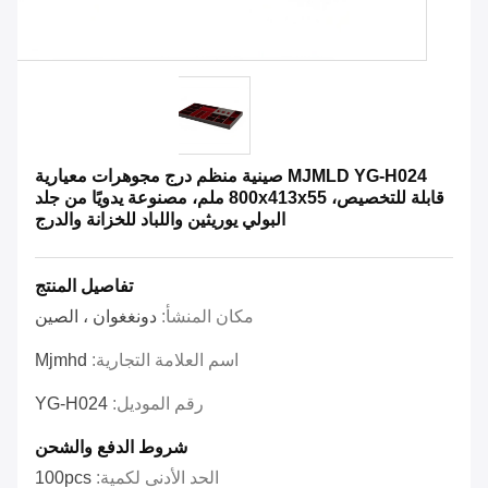
MJMLD YG-H024 صينية منظم درج مجوهرات معيارية
قابلة للتخصيص، 800x413x55 ملم، مصنوعة يدويًا من جلد
البولي يوريثين واللباد للخزانة والدرج
تفاصيل المنتج
مكان المنشأ:
دونغغوان ، الصين
اسم العلامة التجارية:
Mjmhd
رقم الموديل:
YG-H024
شروط الدفع والشحن
الحد الأدنى لكمية:
100pcs