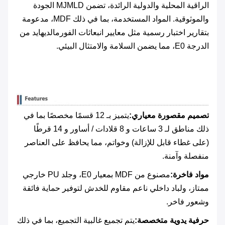
الراقية المحلية والدولية الرائدة، تضمن MJMLD الجودة
والموثوقية. المواد المستخدمة، بما في ذلك MDF، مدعومة
بتقارير اختبار رسمية مثل معايير انبعاثات الفورمالديهايد من
الدرجة E0، مما يضمن السلامة والامتثال البيئي.
تصميم مقصورة معياري:
يتميز بـ 12 قسمًا مخصصًا بما في
ذلك مناطق لـ 3 ساعات و 8 قلادات / أساور و 14 قرطًا
(على غطاء قابل للإزالة) وخواتم، مما يحافظ على العناصر
منفصلة وآمنة.
مواد فاخرة:
مصنوع من MDF بمعيار E0، وجلد PU خارجي
ممتاز، ولباد داخلي ناعم مقاوم للخدش لتوفير حماية فائقة
وشعور فاخر.
حرفية يدوية متخصصة:
يتم تجميع غالبية التجميع، بما في ذلك