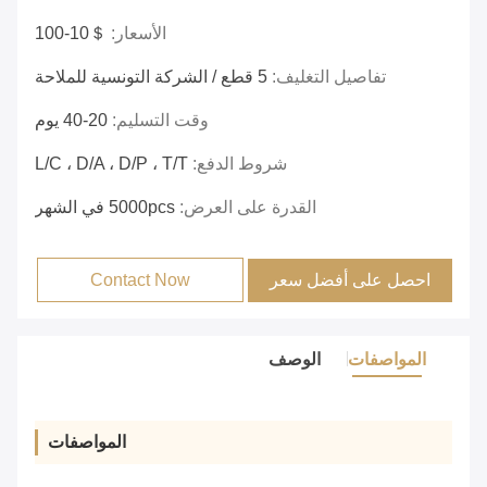
الأسعار:
＄10-100
تفاصيل التغليف:
5 قطع / الشركة التونسية للملاحة
وقت التسليم:
20-40 يوم
شروط الدفع:
L/C ، D/A ، D/P ، T/T
القدرة على العرض:
5000pcs في الشهر
احصل على أفضل سعر
Contact Now
المواصفات
الوصف
المواصفات