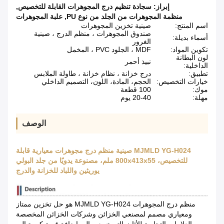
إبراز:
سجادة تنظيم درج المجوهرات القابلة للتخصيص
,
منظمة المجوهرات من الجلد من نوع PU
,
علبة المجوهرات
اسم المنتج:
صينية تخزين المجوهرات
صندوق المجوهرات ، منظم الدرج ، صينية
أسماء بديلة:
الغرور
تكوين المواد:
MDF ، الجلود PVC ، المخمل
لون البطانة
نبيذ أحمر
الداخلية:
تطبيق:
درج خزانة ، نظام خزانة ، طاولة الملابس
خيارات التخصيص:
الحجم، المادة، اللون، التصميم الداخلي
موك:
100 قطعة
مهلة:
20-40 يوم
الوصف
MJMLD YG-H024 صينية منظم درج مجوهرات معيارية قابلة
للتخصيص، 800x413x55 ملم، مصنوعة يدويًا من جلد البولي
يوريثين واللباد للخزانة والدرج
منظم درج المجوهرات MJMLD YG-H024 هو حل تخزين ممتاز
ومعياري مصمم لمصنعي الخزائن وشركات الخزائن المخصصة
والعلامات التجارية للأثاث التي تسعى إلى إضافة قيمة كبيرة إلى