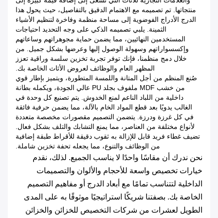
منتجاتها. تم تصميمه مع الاهتمام الدقيق بالتفاصيل، حيث يحول هذا
الدرج الأدراج الفوضوية إلى مساحة منظمة وفاخرة لتنظيم الأشياء
الثمينة. يلبي تصميمه الذكي على وجه التحديد احتياجات
المستخدمين النهائيين، مما يضمن حماية مجوهراتهم وساعاتهم
وإكسسواراتهم وسهولة الوصول إليها وعرضها بشكل جميل. من
خلال دمج منظمنا، فإنك توفر تجربة تخزين سلسة وراقية تعزز
المظهر العام والوظائف لعروض الأثاث الخاصة بك.
صُنع المنظم من أجل المتانة واللمسة المتطورة، ويتميز بإطار قوي
من خشب MDF ملفوف بجلد PU عالي الجودة، ويكمله بطانة
داخلية من اللباد الناعم لمنع الخدوش. يتم تصنيع كل وحدة في
الغالب يدويًا بعد قطع المواد الخام بالآلة، مما يضمن حرفية فائقة
في كل غرزة ودرزة. يتضمن التصميم مقصورات مخصصة متعددة
لأنواع مختلفة من العناصر، مما يمنع التشابك والتلف بشكل فعال.
تضيف غطاء فريد قابل للإزالة به ثقوب دقيقة للأقراط طبقة إضافية
من الوظائف والتنوع، مما يجعله تحفة تخزين شاملة.
نحن ندرك أن مقاسًا واحدًا لا يناسب الجميع. لذلك، نقدم
خيارات تخصيص واسعة للأحجام والألوان والتصميمات
الداخلية لتتناسب تمامًا مع أبعاد الدرج أو مفاهيم التصميم
الخاصة بك. بصفتنا شريكًا استراتيجيًا موثوقًا به على المدى
الطويل لعشرات من شركات التخصيص للخزائن والخزائن