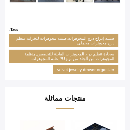
Tags:
صينية إدراج درج المجوهرات,صينية مجوهرات للخزانة,منظم
درج مجوهرات مخملي
سجادة تنظيم درج المجوهرات القابلة للتخصيص,منظمة
المجوهرات من الجلد من نوع PU,علبة المجوهرات
velvet jewelry drawer organizer
منتجات مماثلة