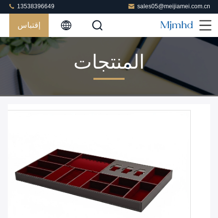
13538396649
sales05@meijiamei.com.cn
إقتباس
المنتجات