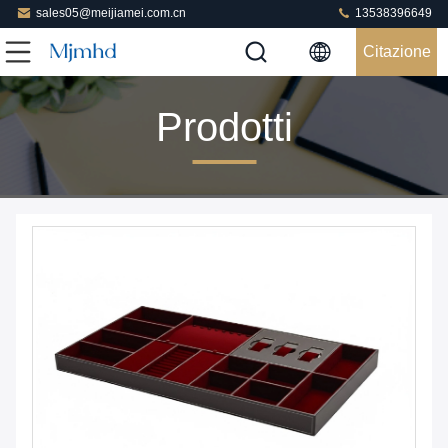
sales05@meijiamei.com.cn
13538396649
Citazione
Prodotti