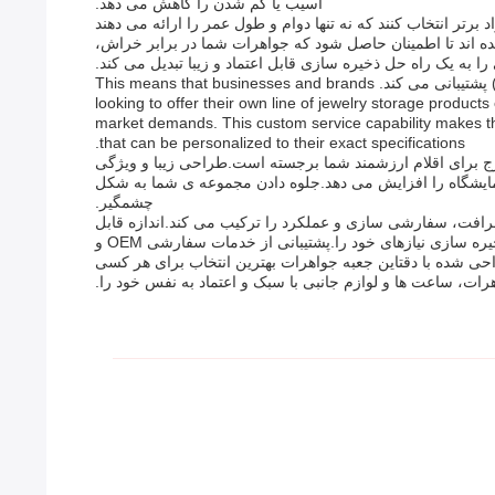
آسیب یا گم شدن را کاهش می دهد.
رتر انتخاب کنند که نه تنها دوام و طول عمر را ارائه می دهند
ه اند تا اطمینان حاصل شود که جواهرات شما در برابر خراش،
به یک راه حل ذخیره سازی قابل اعتماد و زیبا تبدیل می کند.
علاوه بر ویژگی های سفارشی سازی، این جعبه جواهرات از خدمات OEM (تولید کننده تجهیزات اصلی) و ODM (تولید کننده طراحی اصلی) پشتیبانی می کند. This means that businesses and brands
looking to offer their own line of jewelry storage product
market demands. This custom service capability makes the
that can be personalized to their exact specifications.
ج برای اقلام ارزشمند شما برجسته است.طراحی زیبا و ویژگی
مایشگاه را افزایش می دهد.جلوه دادن مجموعه ی شما به شکل
چشمگیر.
افت، سفارشی سازی و عملکرد را ترکیب می کند.اندازه قابل
تنظیم، رنگ، طرح و گزینه های مواد اجازه می دهد تا شما را به ایجاد یک سازماندهی شخصی که به طور کامل متناسب با سبک و ذخیره سازی نیازهای خود را.پشتیبانی از خدمات سفارشی OEM و
حی شده با دقتاین جعبه جواهرات بهترین انتخاب برای هر کسی
ات، ساعت ها و لوازم جانبی با سبک و اعتماد به نفس خود را.