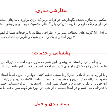
سفارشی سازی:
زماندهنده جواهرات Mjmhd رو معرفي ميكنم، يه سازماندهنده نگهدارنده جواهرات برتر که براي ب
يني داراي رنگ خارجي ظريف تاريکي با رنگ هاي کلاسيک قهوه اي و روشن اس
۴۰ روز استبرای یک راه حل شیک و کاربردی انتخاب کنید تا جواهرات خود را مرتب و به راحتی قابل دسترسی نگه دارید.
پشتیبانی و خدمات:
برای اطمینان از استفاده بهینه و طول عمر محصول خود، لطفا دستورالعمل ها
ا به بخش رفع مشکل راهنمای کاربر مراجعه کنید.مشکلات رایج مانند تراز کشو
یا لوازم جانبی اضافی سازگار با سینی تنظیم کننده جواهرات خود، لطفاً اسنا
 متعهد به ارائه کمک سریع و موثر به شما است. لطفا اطلاعات خرید و جزئیات 
ود را با یک پارچه نرم و خشک تمیز کنید. از استفاده از مواد شیمیایی خشن 
ا قدردانی می کنیم و در اینجا هستیم تا از شما در مورد هر گونه سوال فنی یا
بسته بندی و حمل: