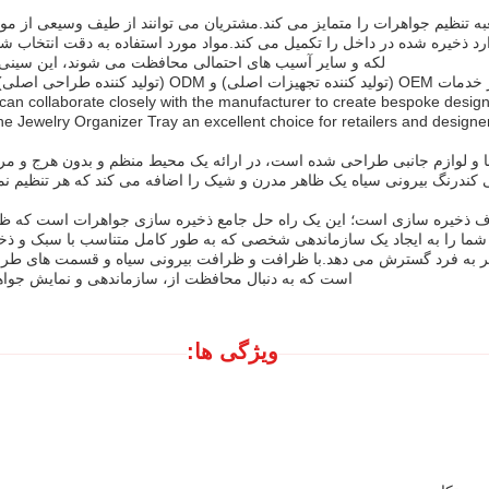
 تنظیم جواهرات را متمایز می کند.مشتریان می توانند از طیف وسیعی از مواد ب
 ذخیره شده در داخل را تکمیل می کند.مواد مورد استفاده به دقت انتخاب شد
لکه و سایر آسیب های احتمالی محافظت می شوند، این سینی را 
s can collaborate closely with the manufacturer to create bespoke designs
 Jewelry Organizer Tray an excellent choice for retailers and designer
 و لوازم جانبی طراحی شده است، در ارائه یک محیط منظم و بدون هرج و مر
کندرنگ بیرونی سیاه یک ظاهر مدرن و شیک را اضافه می کند که هر تنظیم ن
وف ذخیره سازی است؛ این یک راه حل جامع ذخیره سازی جواهرات است که ظر
 منحصر به فرد گسترش می دهد.با ظرافت و ظرافت بیرونی سیاه و قسمت های طرا
است که به دنبال محافظت از، سازماندهی و نمایش جواهر
ویژگی ها: