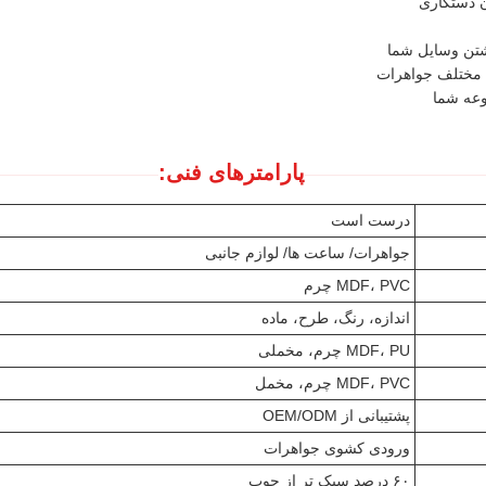
اشتن وسایل شما
 مختلف جواهرات
وعه شما
پارامترهای فنی:
درست است
جواهرات/ ساعت ها/ لوازم جانبی
MDF، PVC چرم
اندازه، رنگ، طرح، ماده
MDF، PU چرم، مخملی
MDF، PVC چرم، مخمل
پشتیبانی از OEM/ODM
ورودی کشوی جواهرات
۶۰ درصد سبک تر از چوب