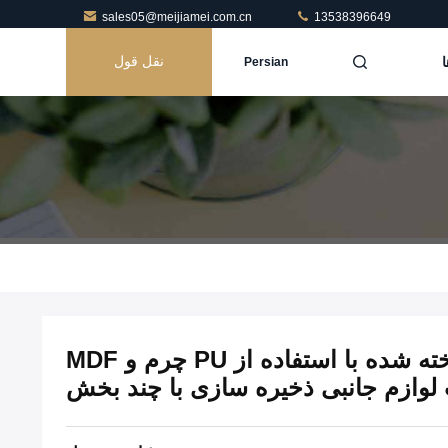
sales05@meijiamei.com.cn
13538396649
ا
نقل قول
Persian
سینی سازنده جواهرات ساخته شده با استفاده از PU چرم و MDF
وازم جانبی ذخیره سازی با چند بخش