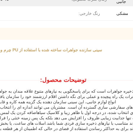
جانبی
مشکی
رنگ خارجی:
سینی سازنده جواهرات ساخته شده با استفاده از PU چرم و MDF برای جواهرات ساعت لوازم جانبی ذخیره سازی با چند بخش
توضیحات محصول:
 ذخیره جواهرات است که برای پاسخگویی به نیازهای متنوع علاقه مندان به ج
 یک راه پیچیده و عملی برای نگه داشتن اقلام ارزشمند خود را سازمان یافته، 
انواع لوازم جانبی، این سینی سازمان دهنده یک گزینه همه کاره و قا
ی سفارشی سازی گسترده آن است. مشتریان می توانند اندازه ای را انتخاب ک
انتخاب شده، در درجه اول با ظاهر زيبا و کلاسیک سياهاضافه کردن یک لمس از
ه تنها جذابیت زیبایی ظروف را افزایش می دهد بلکه یک پس زمینه خنثی را ف
اند متناسب با نیازهای ذخیره سازی فردی شما باشد.اسلات های ساعت، یا بخش 
برای به حداکثر رساندن استفاده از فضای در حالی که اطمینان از هر قطعه 