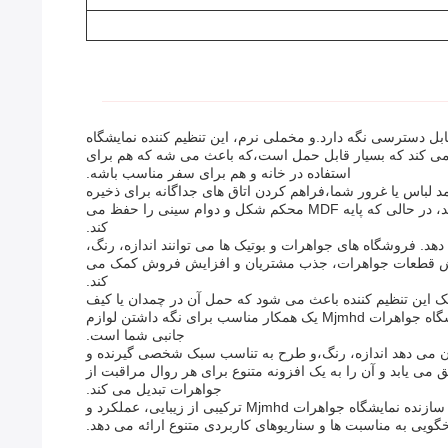
به راحتی قابل دسترسی نگه دارد.و مخملی نرم، این تنظیم کننده نمایشگاه
 کننده های چوبی سنتی است، تضمین می کند که بسیار قابل حمل است،که باعث می شه که هم برای
استفاده در خانه و هم برای سفر مناسب باشه.
لباس یا غرور شما،فراهم کردن اتاق های جداگانه برای ذخیره
حلقه ها، گوشواره ها، گردنبندها و دستبندها بدون پیچ و تاب و یا آسیب. پوشش مخملی از قطعات ظریف در برابر خراش محافظت می کند، در حالی که پایه MDF محکم شکل و دوام سینی را حفظ می
کند.
رای نمایش محصولات را ارائه می دهد. فروشگاه های جواهرات و بوتیک ها می توانند اندازه، رنگ،
 نمایش قطعات جواهرات، جذب مشتریان و افزایش فروش کمک می
کند.
 این تنظیم کننده باعث می شود که حمل آن در چمدان یا کیف
دستی آسان باشد.، اطمینان از اینکه جواهرات مورد علاقه شما هرجا که بروید سازمان یافته و محافظت می شوند.سازمان دهنده نمایشگاه جواهرات Mjmhd یک همکار مناسب برای نگه داشتن لوازم
جانبی شما است.
کان می دهد اندازه، رنگ،و طرح به تناسب سبک شخصی گیرنده و
وشان حرفه ای، سینی تنظیم کننده نمایش جواهرات Mjmhd به نیازهای مختلف تطبیق می یابد و آن را به یک افزونه متنوع برای هر روال مراقبت از
جواهرات تبدیل می کند.
این محصول که از چین می آید، نمونه ای از کیفیت کاری و طراحی با دقت است.یا یک راه حل ذخیره سازی قابل حمل در حال حرکت، سازنده نمایشگاه جواهرات Mjmhd ترکیبی از زیبایی، عملکرد و
یی به مناسبت ها و سناریوهای کاربردی متنوع ارائه می دهد.