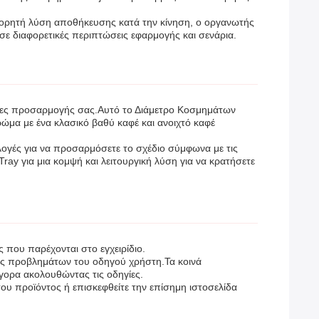
 φορητή λύση αποθήκευσης κατά την κίνηση, ο οργανωτής
ε διαφορετικές περιπτώσεις εφαρμογής και σενάρια.
γκες προσαρμογής σας.Αυτό το Διάμετρο Κοσμημάτων
ρώμα με ένα κλασικό βαθύ καφέ και ανοιχτό καφέ
ιλογές για να προσαρμόσετε το σχέδιο σύμφωνα με τις
ray για μια κομψή και λειτουργική λύση για να κρατήσετε
 που παρέχονται στο εγχειρίδιο.
ης προβλημάτων του οδηγού χρήστη.Τα κοινά
ορα ακολουθώντας τις οδηγίες.
υ προϊόντος ή επισκεφθείτε την επίσημη ιστοσελίδα