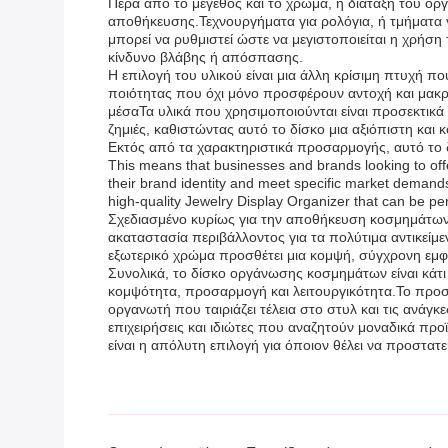
Πέρα από το μέγεθος και το χρώμα, η διάταξη του οργ
αποθήκευσης.Τεχνουργήματα για ρολόγια, ή τμήματα γ
μπορεί να ρυθμιστεί ώστε να μεγιστοποιείται η χρήσ
κίνδυνο βλάβης ή απόσπασης.
Η επιλογή του υλικού είναι μια άλλη κρίσιμη πτυχή 
ποιότητας που όχι μόνο προσφέρουν αντοχή και μακρ
μέσαΤα υλικά που χρησιμοποιούνται είναι προσεκτικά
ζημιές, καθιστώντας αυτό το δίσκο μια αξιόπιστη κα
Εκτός από τα χαρακτηριστικά προσαρμογής, αυτό το 
This means that businesses and brands looking to offe
their brand identity and meet specific market demands
high-quality Jewelry Display Organizer that can be pers
Σχεδιασμένο κυρίως για την αποθήκευση κοσμημάτων
ακαταστασία περιβάλλοντος για τα πολύτιμα αντικείμ
εξωτερικό χρώμα προσθέτει μια κομψή, σύγχρονη εμφ
Συνολικά, το δίσκο οργάνωσης κοσμημάτων είναι κά
κομψότητα, προσαρμογή και λειτουργικότητα.Το προσα
οργανωτή που ταιριάζει τέλεια στο στυλ και τις ανά
επιχειρήσεις και ιδιώτες που αναζητούν μοναδικά πρ
είναι η απόλυτη επιλογή για όποιον θέλει να προστα