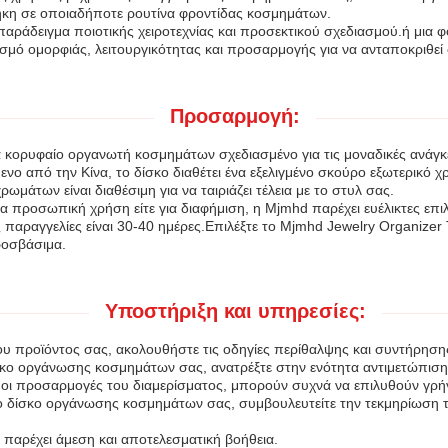
κη σε οποιαδήποτε ρουτίνα φροντίδας κοσμημάτων.
παράδειγμα ποιοτικής χειροτεχνίας και προσεκτικού σχεδιασμού.ή μια
 ομορφιάς, λειτουργικότητας και προσαρμογής για να ανταποκριθεί σ
Προσαρμογή:
να κορυφαίο οργανωτή κοσμημάτων σχεδιασμένο για τις μοναδικές ανά
ο από την Κίνα, το δίσκο διαθέτει ένα εξελιγμένο σκούρο εξωτερικό χ
άτων είναι διαθέσιμη για να ταιριάζει τέλεια με το στυλ σας.
ια προσωπική χρήση είτε για διαφήμιση, η Mjmhd παρέχει ευέλικτες επ
παραγγελίες είναι 30-40 ημέρες.Επιλέξτε το Mjmhd Jewelry Organizer T
ροσβάσιμα.
Υποστήριξη και υπηρεσίες:
του προϊόντος σας, ακολουθήστε τις οδηγίες περίθαλψης και συντήρησης
σκο οργάνωσης κοσμημάτων σας, ανατρέξτε στην ενότητα αντιμετώπισ
ι προσαρμογές του διαμερίσματος, μπορούν συχνά να επιλυθούν γρήγ
ο δίσκο οργάνωσης κοσμημάτων σας, συμβουλευτείτε την τεκμηρίωση το
 παρέχει άμεση και αποτελεσματική βοήθεια.