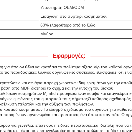
Υποστήριξη OEM/ODM
Εισαγωγή στο συρτάρι κοσμημάτων
60% ελαφρύτερο από το ξύλο
Μαύρο
Εφαρμογές:
λύση για όποιον θέλει να κρατήσει τα πολύτιμα αξεσουάρ του καθαρά ο
τις παραδοσιακές ξύλινες οργανωτικές συσκευές, εξασφαλίζει ότι είναι 
ς περιπτώσεις και σενάρια.παροχή χωριστών διαμερισμάτων για την απ
ή βάση από MDF διατηρεί το σχήμα και την αντοχή του δίσκου.
 εκθέσεων κοσμημάτων Mjmhd προσφέρει έναν κομψό και επαγγελματικό 
 τις ανάγκες εμφάνισης του εμπορικού τους σήματοςΟ καθαρός σχεδιασμό
οσέλκυση πελατών και την αύξηση των πωλήσεων.
του κουτιού κοσμημάτων.Το ελαφρύ σχεδιασμό του οργανωτή το καθιστά
ατα παραμένουν οργανωμένα και προστατευμένα όπου και αν πάτε.Ο ορ
δώρου για γενέθλια, επετείους ή ειδικές περιστάσεις.και διάταξη που να
 χρήστες μέχρι τους επαγγελματίες κοσμηματοπώλους, το δίσκο οργ