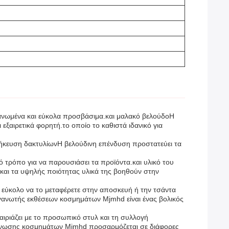
ργανωμένα και εύκολα προσβάσιμα.και μαλακό βελούδοΗ
εξαιρετικά φορητή.το οποίο το καθιστά ιδανικό για
οθήκευση δακτυλίωνΗ βελούδινη επένδυση προστατεύει τα
τρόπο για να παρουσιάσει τα προϊόντα.και υλικό του
ς και τα υψηλής ποιότητας υλικά της βοηθούν στην
 εύκολο να το μεταφέρετε στην αποσκευή ή την τσάντα
γανωτής εκθέσεων κοσμημάτων Mjmhd είναι ένας βολικός
 ταιριάζει με το προσωπικό στυλ και τη συλλογή
άνωσης κοσμημάτων Mjmhd προσαρμόζεται σε διάφορες