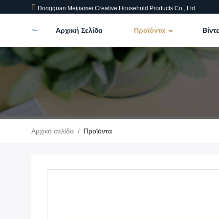
Dongguan Meijiamei Creative Household Products Co., Ltd
Αρχική Σελίδα
Προϊόντα
Βίντ
Αρχική σελίδα
/
Προϊόντα