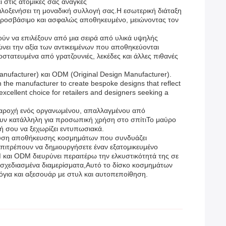
 στις ατομικές σας ανάγκες
ιλοξενήσει τη μοναδική συλλογή σας.Η εσωτερική διάταξη
α προσβάσιμο και ασφαλώς αποθηκευμένο, μειώνοντας τον
ούν να επιλέξουν από μια σειρά από υλικά υψηλής
ει την αξία των αντικειμένων που αποθηκεύονται
στατευμένα από γρατζουνιές, λεκέδες και άλλες πιθανές
ufacturer) και ODM (Original Design Manufacturer).
h the manufacturer to create bespoke designs that reflect
xcellent choice for retailers and designers seeking a
 παροχή ενός οργανωμένου, απαλλαγμένου από
νουν κατάλληλη για προσωπική χρήση στο σπίτιΤο μαύρο
ή σου να ξεχωρίζει εντυπωσιακά.
 λύση αποθήκευσης κοσμημάτων που συνδυάζει
επιτρέπουν να δημιουργήσετε έναν εξατομικευμένο
 και ODM διευρύνει περαιτέρω την ελκυστικότητά της σε
ά σχεδιασμένα διαμερίσματα,Αυτό το δίσκο κοσμημάτων
όγια και αξεσουάρ με στυλ και αυτοπεποίθηση.