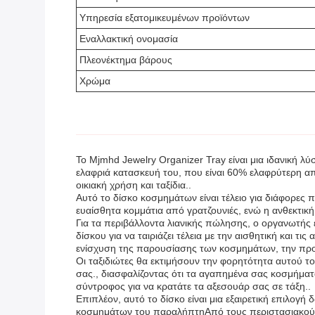
Υπηρεσία εξατομικευμένων προϊόντων
Εναλλακτική ονομασία
Πλεονέκτημα βάρους
Χρώμα
Το Mjmhd Jewelry Organizer Tray είναι μια ιδανική 
ελαφριά κατασκευή του, που είναι 60% ελαφρύτερη από 
οικιακή χρήση και ταξίδια..
Αυτό το δίσκο κοσμημάτων είναι τέλειο για διάφορε
ευαίσθητα κομμάτια από γρατζουνιές, ενώ η ανθεκτικ
Για τα περιβάλλοντα λιανικής πώλησης, ο οργανωτής
δίσκου για να ταιριάζει τέλεια με την αισθητική και
ενίσχυση της παρουσίασης των κοσμημάτων, την πρ
Οι ταξιδιώτες θα εκτιμήσουν την φορητότητα αυτού 
σας., διασφαλίζοντας ότι τα αγαπημένα σας κοσμήμ
σύντροφος για να κρατάτε τα αξεσουάρ σας σε τάξη..
Επιπλέον, αυτό το δίσκο είναι μια εξαιρετική επιλογή 
κοσμημάτων του παραλήπτηΑπό τους περιστασιακούς