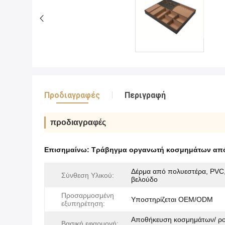
Προδιαγραφές
Περιγραφή
προδιαγραφές
Επισημαίνω:
Τράβηγμα οργανωτή κοσμημάτων από
Δέρμα από πολυεστέρα, PVC
Σύνθεση Υλικού:
βελούδο
Προσαρμοσμένη
Υποστηρίζεται OEM/ODM
εξυπηρέτηση:
Αποθήκευση κοσμημάτων/ ρο
Βασική εφαρμογή: