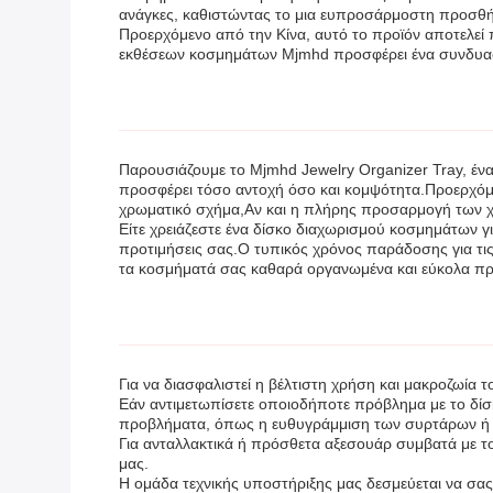
ανάγκες, καθιστώντας το μια ευπροσάρμοστη προσθή
Προερχόμενο από την Κίνα, αυτό το προϊόν αποτελεί 
εκθέσεων κοσμημάτων Mjmhd προσφέρει ένα συνδυασμό
Παρουσιάζουμε το Mjmhd Jewelry Organizer Tray, έ
προσφέρει τόσο αντοχή όσο και κομψότητα.Προερχόμεν
χρωματικό σχήμα,Αν και η πλήρης προσαρμογή των χρωμ
Είτε χρειάζεστε ένα δίσκο διαχωρισμού κοσμημάτων γ
προτιμήσεις σας.Ο τυπικός χρόνος παράδοσης για τις 
τα κοσμήματά σας καθαρά οργανωμένα και εύκολα π
Για να διασφαλιστεί η βέλτιστη χρήση και μακροζωία 
Εάν αντιμετωπίσετε οποιοδήποτε πρόβλημα με το δί
προβλήματα, όπως η ευθυγράμμιση των συρτάρων ή ο
Για ανταλλακτικά ή πρόσθετα αξεσουάρ συμβατά με τ
μας.
Η ομάδα τεχνικής υποστήριξης μας δεσμεύεται να σας