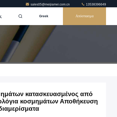
sales05@meijiamei.com.cn
13538396649
ς
Απόσπασμα
Greek
μημάτων κατασκευασμένος από
ρολόγια κοσμημάτων Αποθήκευση
διαμερίσματα