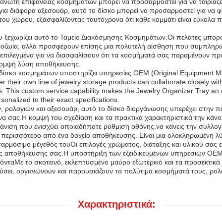
ανωτή επιφάνειας κοσμημάτων μπορεί να προσαρμοστεί για να ταιριάζει
ια διάφορα αξεσουάρ, αυτό το δίσκο μπορεί να προσαρμοστεί για να φ
η του χώρου, εξασφαλίζοντας ταυτόχρονα ότι κάθε κομμάτι είναι εύκολ
που ξεχωρίζει αυτό το Ταμείο Διακόσμησης Κοσμημάτων.Οι πελάτες μπορ
οζωία, αλλά προσφέρουν επίσης μια πολυτελή αίσθηση που συμπληρών
 επιλεγμένα για να διασφαλίσουν ότι τα κοσμήματά σας παραμένουν προ
ι κομψή λύση αποθήκευσης.
δίσκο κοσμημάτων υποστηρίζει υπηρεσίες OEM (Original Equipment Man
r their own line of jewelry storage products can collaborate closely wit
. This custom service capability makes the Jewelry Organizer Tray an e
onalized to their exact specifications.
, ρολογιών και αξεσουάρ, αυτό το δίσκο διοργάνωσης υπερέχει στην
ενα σας.Η κομψή του σχεδίαση και τα πρακτικά χαρακτηριστικά την κά
άνιση που ενισχύει οποιαδήποτε ρύθμιση οθόνης.να κάνεις την συλλογ
τι περισσότερο από ένα δοχείο αποθήκευσης. Είναι μια ολοκληρωμένη
ρμόσιμο μέγεθός τουΟι επιλογές χρώματος, διάταξης και υλικού σας 
γκες αποθήκευσης σας.Η υποστήριξη των εξειδικευμένων υπηρεσιών OEM
οϊόνταΜε το σκοτεινό, εκλεπτυσμένο μαύρο εξωτερικό και τα προσεκτικ
τεύσει, οργανώνουν και παρουσιάζουν τα πολύτιμα κοσμήματά τους, ρολ
Χαρακτηριστικά: