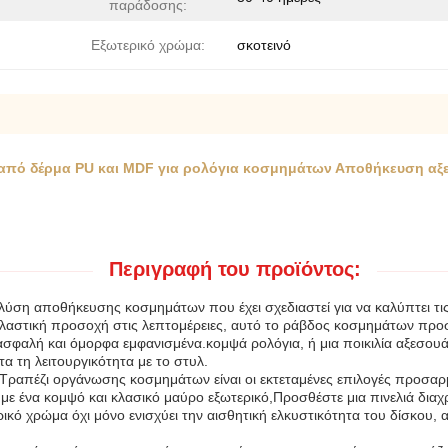
παράδοσης:
Εξωτερικό χρώμα:
σκοτεινό
πό δέρμα PU και MDF για ρολόγια κοσμημάτων Αποθήκευση αξ
Περιγραφή του προϊόντος:
 λύση αποθήκευσης κοσμημάτων που έχει σχεδιαστεί για να καλύπτει τ
αστική προσοχή στις λεπτομέρειες, αυτό το ράβδος κοσμημάτων προσφέ
ασφαλή και όμορφα εμφανισμένα.κομψά ρολόγια, ή μια ποικιλία αξεσο
 τη λειτουργικότητα με το στυλ.
ραπέζι οργάνωσης κοσμημάτων είναι οι εκτεταμένες επιλογές προσαρμογ
 με ένα κομψό και κλασικό μαύρο εξωτερικό,Προσθέστε μια πινελιά δ
 χρώμα όχι μόνο ενισχύει την αισθητική ελκυστικότητα του δίσκου, αλ