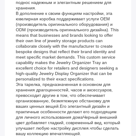
поднос надежным и элегантным решением для
хранения.
В дополнение к своим функциям настройки, эта
ювелирная коробка поддерживает услуги OEM
(производитель оригинального оборудования) и
ODM (производитель оригинального дизайна). This
means that businesses and brands looking to offer
their own line of jewelry storage products can
collaborate closely with the manufacturer to create
bespoke designs that reflect their brand identity and
meet specific market demands. This custom service
capability makes the Jewelry Organizer Tray an
excellent choice for retailers and designers seeking a
high-quality Jewelry Display Organizer that can be
personalized to their exact specifications.
Эта тарелка, предназначенная в основном для
хранения драгоценностей, часов и аксессуаров,
превосходит другие в том, что обеспечивает
организованную, безмятежную обстановку для
ваших ценных вещей.Его элегантный дизайн и
практичные особенности делают его подходящим
для личного использования домаЧерный внешний
цвет добавляет гладкий, современный вид, который
улучшает любую настройку дисплея.чтобы сделать
вашу коллекцию впечатляющей.