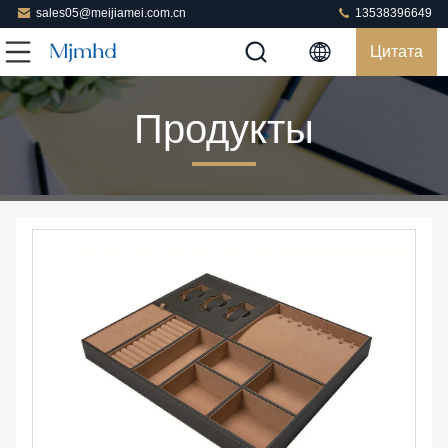
sales05@meijiamei.com.cn
13538396649
Цитата
Продукты