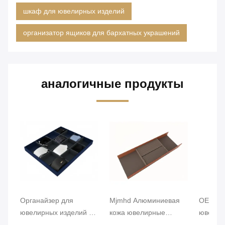
шкаф для ювелирных изделий
организатор ящиков для бархатных украшений
аналогичные продукты
Органайзер для
Mjmhd Алюминиевая
OEM Ле
ювелирных изделий из
кожа ювелирные
ювелир
бархата ручной
подносы
организ