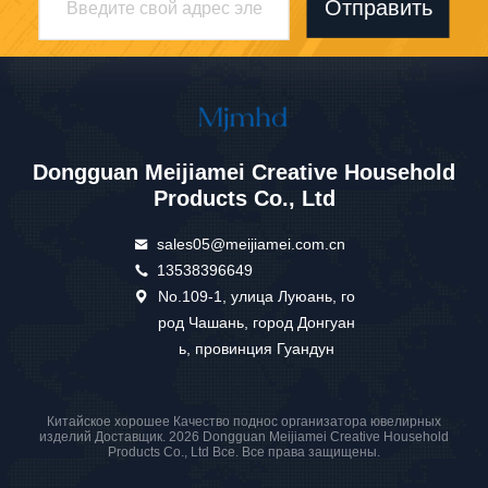
Отправить
Dongguan Meijiamei Creative Household
Products Co., Ltd
sales05@meijiamei.com.cn
13538396649
No.109-1, улица Луюань, го
род Чашань, город Донгуан
ь, провинция Гуандун
Китайское хорошее Качество поднос организатора ювелирных
изделий Доставщик. 2026 Dongguan Meijiamei Creative Household
Products Co., Ltd Все. Все права защищены.