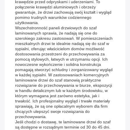
krawędzie przed odpryskami i uderzeniami. To
połączenie krawędzi aluminiowych i obrzeży
gwarantuje, że drzwi zachowują swój kształt i wygląd
pomimo trudnych warunków codziennego
użytkowania.
Wszechstronność paneli drzwiowych do szaf
laminowanych sprawia, że ​​nadają się one do
szerokiego zakresu zastosowań. W pomieszczeniach
mieszkalnych drzwi te idealnie nadają się do szaf w
sypialni, oferując właścicielom domów możliwość
dostosowania przestrzeni do przechowywania za
pomocą stylowych, łatwych w utrzymaniu opcji. Ich
nowoczesne wykończenie i solidna konstrukcja
pomagają stworzyć schludny i zorganizowany wygląd
w każdej sypialni. W zastosowaniach komercyjnych
laminowane drzwi do szaf stanowią praktyczne
rozwiązanie do przechowywania w biurze, ekspozycji
w handlu detalicznym lub w każdym środowisku, w
którym wymagana jest zarówno estetyka, jak i
trwałość. Ich profesjonalny wygląd i trwałe materiały
sprawiają, że są one opłacalnym wyborem dla firm
chcących ulepszyć swoje rozwiązania do
przechowywania.
Jeśli chodzi o dostawę, te laminowane drzwi do szaf
są dostępne w rozsądnym terminie od 30 do 45 dni.