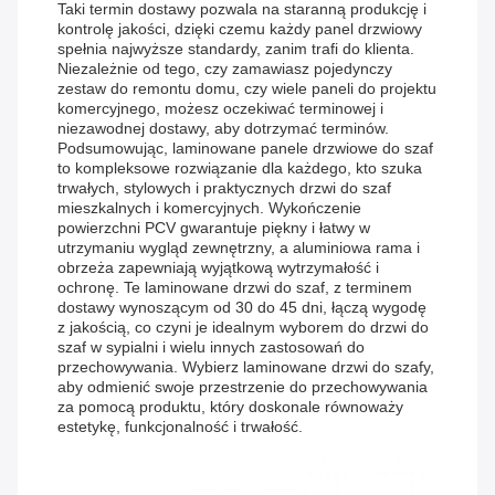
Taki termin dostawy pozwala na staranną produkcję i
kontrolę jakości, dzięki czemu każdy panel drzwiowy
spełnia najwyższe standardy, zanim trafi do klienta.
Niezależnie od tego, czy zamawiasz pojedynczy
zestaw do remontu domu, czy wiele paneli do projektu
komercyjnego, możesz oczekiwać terminowej i
niezawodnej dostawy, aby dotrzymać terminów.
Podsumowując, laminowane panele drzwiowe do szaf
to kompleksowe rozwiązanie dla każdego, kto szuka
trwałych, stylowych i praktycznych drzwi do szaf
mieszkalnych i komercyjnych. Wykończenie
powierzchni PCV gwarantuje piękny i łatwy w
utrzymaniu wygląd zewnętrzny, a aluminiowa rama i
obrzeża zapewniają wyjątkową wytrzymałość i
ochronę. Te laminowane drzwi do szaf, z terminem
dostawy wynoszącym od 30 do 45 dni, łączą wygodę
z jakością, co czyni je idealnym wyborem do drzwi do
szaf w sypialni i wielu innych zastosowań do
przechowywania. Wybierz laminowane drzwi do szafy,
aby odmienić swoje przestrzenie do przechowywania
za pomocą produktu, który doskonale równoważy
estetykę, funkcjonalność i trwałość.