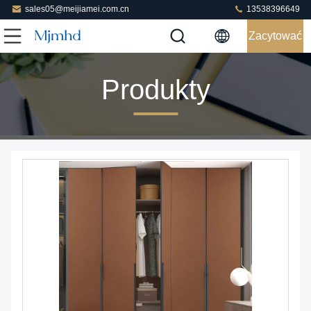
sales05@meijiamei.com.cn
13538396649
Zacytować
Produkty