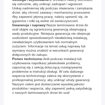
się ostrożnie, aby uniknąć zadrapań i wgnieceń.
Unikaj nadmiernej siły podczas otwierania i zamykania
drzwi, aby chronić zawiasy i mechanizmy przesuwne.
Aby zapewnić płynną pracę, należy upewnić się, że
gąsienice i rolki są wolne od zanieczyszczeń.
Gwarancja i naprawy:
Nasze laminowane drzwi do
szaf objęte są ograniczoną gwarancją obejmującą
wady produkcyjne. Niniejsza gwarancja nie obejmuje
uszkodzeń spowodowanych niewłaściwą instalacją,
niewłaściwym użytkowaniem lub normalnym
zużyciem. Informacje na temat usług naprawy lub
wymiany można znaleźć w warunkach gwarancji
dołączonych do zakupu.
Pomoc techniczna:
Jeśli podczas instalacji lub
użytkowania napotkasz jakiekolwiek problemy,
zapoznaj się z sekcją dotyczącą rozwiązywania
problemów w instrukcji obsługi. W celu dalszego
wsparcia technicznego zaleca się skorzystanie z
profesjonalnej pomocy, aby uniknąć utraty gwarancji.
Naszym celem jest dostarczanie wysokiej jakości
produktów i wsparcia, aby zapewnić pełną satysfakcję
z naszych laminowanych drzwi do szaf.