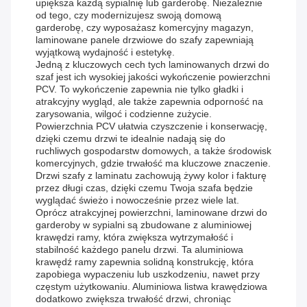
upiększa każdą sypialnię lub garderobę. Niezależnie
od tego, czy modernizujesz swoją domową
garderobę, czy wyposażasz komercyjny magazyn,
laminowane panele drzwiowe do szafy zapewniają
wyjątkową wydajność i estetykę.
Jedną z kluczowych cech tych laminowanych drzwi do
szaf jest ich wysokiej jakości wykończenie powierzchni
PCV. To wykończenie zapewnia nie tylko gładki i
atrakcyjny wygląd, ale także zapewnia odporność na
zarysowania, wilgoć i codzienne zużycie.
Powierzchnia PCV ułatwia czyszczenie i konserwację,
dzięki czemu drzwi te idealnie nadają się do
ruchliwych gospodarstw domowych, a także środowisk
komercyjnych, gdzie trwałość ma kluczowe znaczenie.
Drzwi szafy z laminatu zachowują żywy kolor i fakturę
przez długi czas, dzięki czemu Twoja szafa będzie
wyglądać świeżo i nowocześnie przez wiele lat.
Oprócz atrakcyjnej powierzchni, laminowane drzwi do
garderoby w sypialni są zbudowane z aluminiowej
krawędzi ramy, która zwiększa wytrzymałość i
stabilność każdego panelu drzwi. Ta aluminiowa
krawędź ramy zapewnia solidną konstrukcję, która
zapobiega wypaczeniu lub uszkodzeniu, nawet przy
częstym użytkowaniu. Aluminiowa listwa krawędziowa
dodatkowo zwiększa trwałość drzwi, chroniąc