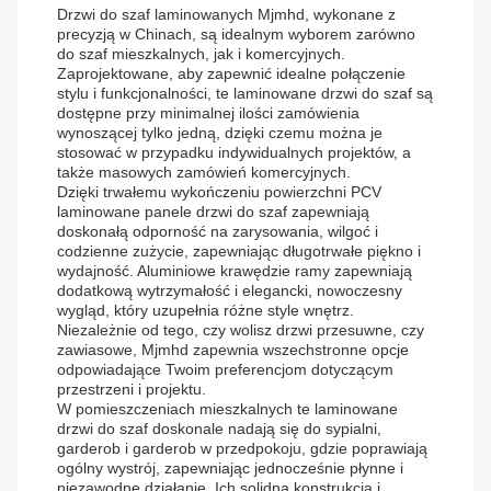
Drzwi do szaf laminowanych Mjmhd, wykonane z
precyzją w Chinach, są idealnym wyborem zarówno
do szaf mieszkalnych, jak i komercyjnych.
Zaprojektowane, aby zapewnić idealne połączenie
stylu i funkcjonalności, te laminowane drzwi do szaf są
dostępne przy minimalnej ilości zamówienia
wynoszącej tylko jedną, dzięki czemu można je
stosować w przypadku indywidualnych projektów, a
także masowych zamówień komercyjnych.
Dzięki trwałemu wykończeniu powierzchni PCV
laminowane panele drzwi do szaf zapewniają
doskonałą odporność na zarysowania, wilgoć i
codzienne zużycie, zapewniając długotrwałe piękno i
wydajność. Aluminiowe krawędzie ramy zapewniają
dodatkową wytrzymałość i elegancki, nowoczesny
wygląd, który uzupełnia różne style wnętrz.
Niezależnie od tego, czy wolisz drzwi przesuwne, czy
zawiasowe, Mjmhd zapewnia wszechstronne opcje
odpowiadające Twoim preferencjom dotyczącym
przestrzeni i projektu.
W pomieszczeniach mieszkalnych te laminowane
drzwi do szaf doskonale nadają się do sypialni,
garderob i garderob w przedpokoju, gdzie poprawiają
ogólny wystrój, zapewniając jednocześnie płynne i
niezawodne działanie. Ich solidna konstrukcja i