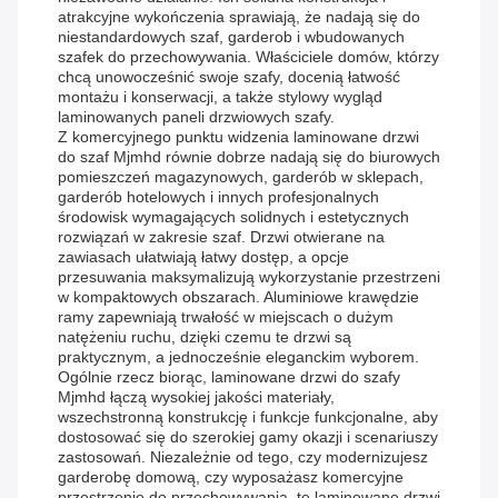
atrakcyjne wykończenia sprawiają, że nadają się do
niestandardowych szaf, garderob i wbudowanych
szafek do przechowywania. Właściciele domów, którzy
chcą unowocześnić swoje szafy, docenią łatwość
montażu i konserwacji, a także stylowy wygląd
laminowanych paneli drzwiowych szafy.
Z komercyjnego punktu widzenia laminowane drzwi
do szaf Mjmhd równie dobrze nadają się do biurowych
pomieszczeń magazynowych, garderób w sklepach,
garderób hotelowych i innych profesjonalnych
środowisk wymagających solidnych i estetycznych
rozwiązań w zakresie szaf. Drzwi otwierane na
zawiasach ułatwiają łatwy dostęp, a opcje
przesuwania maksymalizują wykorzystanie przestrzeni
w kompaktowych obszarach. Aluminiowe krawędzie
ramy zapewniają trwałość w miejscach o dużym
natężeniu ruchu, dzięki czemu te drzwi są
praktycznym, a jednocześnie eleganckim wyborem.
Ogólnie rzecz biorąc, laminowane drzwi do szafy
Mjmhd łączą wysokiej jakości materiały,
wszechstronną konstrukcję i funkcje funkcjonalne, aby
dostosować się do szerokiej gamy okazji i scenariuszy
zastosowań. Niezależnie od tego, czy modernizujesz
garderobę domową, czy wyposażasz komercyjne
przestrzenie do przechowywania, te laminowane drzwi