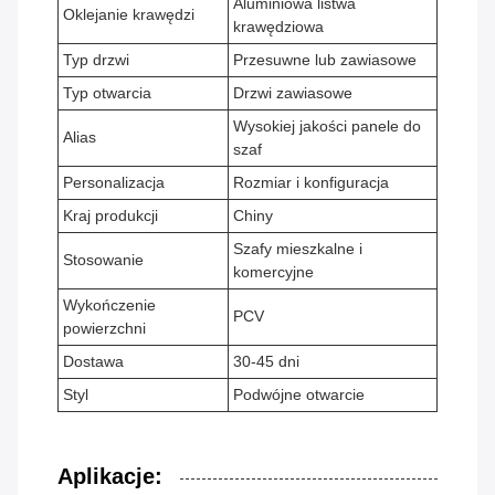
Aluminiowa listwa
Oklejanie krawędzi
krawędziowa
Typ drzwi
Przesuwne lub zawiasowe
Typ otwarcia
Drzwi zawiasowe
Wysokiej jakości panele do
Alias
szaf
Personalizacja
Rozmiar i konfiguracja
Kraj produkcji
Chiny
Szafy mieszkalne i
Stosowanie
komercyjne
Wykończenie
PCV
powierzchni
Dostawa
30-45 dni
Styl
Podwójne otwarcie
Aplikacje: