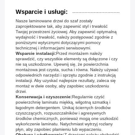
Wsparcie i usługi:
Nasze laminowane drzwi do szaf zostały
zaprojektowane tak, aby zapewnić styl i trwałość
Twojej przestrzeni życiowej. Aby zapewnić optymalną
wydajność i trwałość, należy postępować zgodnie z
poniższymi wytycznymi dotyczącymi pomocy
technicznej i informacjami serwisowymi.
Wsparcie instalacji:
Przed montażem należy
sprawdzić, czy wszystkie elementy są dołączone i czy
nie są uszkodzone. Upewnij się, że powierzchnia
montażowa jest czysta, sucha i równa. Należy używać
odpowiednich narzędzi i sprzętu zgodnie z instrukcją
instalacji. Aby uzyskać najlepsze rezultaty, zaleca się
montaż w dwie osoby, aby zapobiec uszkodzeniu
drzwi.
Konserwacja i czyszczenie:
Regularnie czyść
powierzchnię laminatu miękką, wilgotną szmatką i
łagodnym detergentem. Unikaj ściernych środków
czyszczących, rozpuszczalników i agresywnych
środków chemicznych, ponieważ mogą one uszkodzić
wykończenie laminatu. Natychmiast wytrzyj rozlany
płyn, aby zapobiec plamieniu lub wypaczeniu.
Obsługa i użytkowanie:
Z drzwiami należy obchodzić