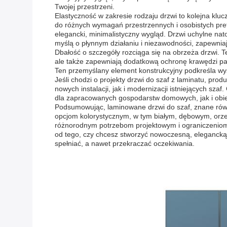
Twojej przestrzeni.
Elastyczność w zakresie rodzaju drzwi to kolejna klu
do różnych wymagań przestrzennych i osobistych prefe
elegancki, minimalistyczny wygląd. Drzwi uchylne nat
myślą o płynnym działaniu i niezawodności, zapewnia
Dbałość o szczegóły rozciąga się na obrzeża drzwi. T
ale także zapewniają dodatkową ochronę krawędzi pa
Ten przemyślany element konstrukcyjny podkreśla wys
Jeśli chodzi o projekty drzwi do szaf z laminatu, pro
nowych instalacji, jak i modernizacji istniejących sz
dla zapracowanych gospodarstw domowych, jak i obi
Podsumowując, laminowane drzwi do szaf, znane równi
opcjom kolorystycznym, w tym białym, dębowym, orze
różnorodnym potrzebom projektowym i ograniczeniom p
od tego, czy chcesz stworzyć nowoczesną, elegancką 
spełniać, a nawet przekraczać oczekiwania.