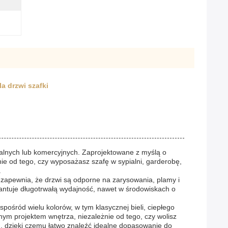
a drzwi szafki
kalnych lub komercyjnych. Zaprojektowane z myślą o
ie od tego, czy wyposażasz szafę w sypialni, garderobę,
.
apewnia, że ​​drzwi są odporne na zarysowania, plamy i
rantuje długotrwałą wydajność, nawet w środowiskach o
pośród wielu kolorów, w tym klasycznej bieli, ciepłego
m projektem wnętrza, niezależnie od tego, czy wolisz
u, dzięki czemu łatwo znaleźć idealne dopasowanie do