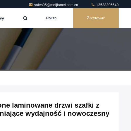
sales05@meijiamei.com.cn
13538396649
wy
Zacytować
Polish
one laminowane drzwi szafki z
niające wydajność i nowoczesny