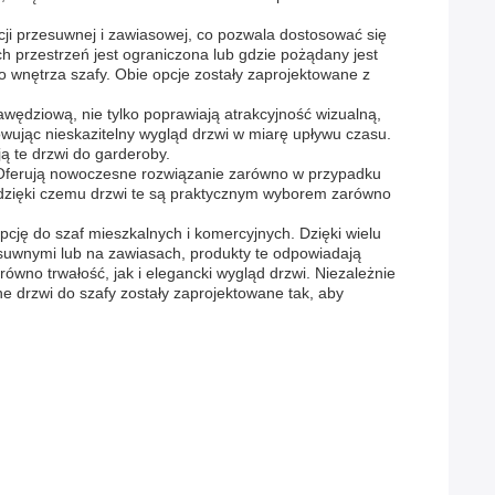
cji przesuwnej i zawiasowej, co pozwala dostosować się
h przestrzeń jest ograniczona lub gdzie pożądany jest
o wnętrza szafy. Obie opcje zostały zaprojektowane z
wędziową, nie tylko poprawiają atrakcyjność wizualną,
ując nieskazitelny wygląd drzwi w miarę upływu czasu.
ą te drzwi do garderoby.
ści. Oferują nowoczesne rozwiązanie zarówno w przypadku
ji, dzięki czemu drzwi te są praktycznym wyborem zarówno
cję do szaf mieszkalnych i komercyjnych. Dzięki wielu
suwnymi lub na zawiasach, produkty te odpowiadają
wno trwałość, jak i elegancki wygląd drzwi. Niezależnie
 drzwi do szafy zostały zaprojektowane tak, aby