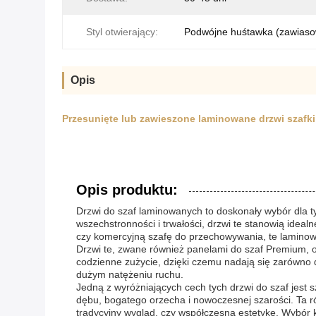
Styl otwierający:
Podwójne huśtawka (zawias
Opis
Przesunięte lub zawieszone laminowane drzwi szafki
Opis produktu:
Drzwi do szaf laminowanych to doskonały wybór dla t
wszechstronności i trwałości, drzwi te stanowią idea
czy komercyjną szafę do przechowywania, te laminowan
Drzwi te, zwane również panelami do szaf Premium, o
codzienne zużycie, dzięki czemu nadają się zarówno 
dużym natężeniu ruchu.
Jedną z wyróżniających cech tych drzwi do szaf jest 
dębu, bogatego orzecha i nowoczesnej szarości. Ta 
tradycyjny wygląd, czy współczesną estetykę. Wybór 