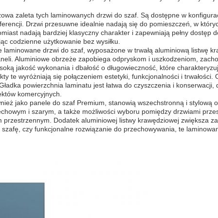
czowa zaleta tych laminowanych drzwi do szaf. Są dostępne w konfigura
rencji. Drzwi przesuwne idealnie nadają się do pomieszczeń, w któryc
omiast nadają bardziej klasyczny charakter i zapewniają pełny dostęp d
jąc codzienne użytkowanie bez wysiłku.
e laminowane drzwi do szaf, wyposażone w trwałą aluminiową listwę kra
neli. Aluminiowe obrzeże zapobiega odpryskom i uszkodzeniom, zachow
oką jakość wykonania i dbałość o długowieczność, które charakteryzuj
dukty te wyróżniają się połączeniem estetyki, funkcjonalności i trwało
af. Gładka powierzchnia laminatu jest łatwa do czyszczenia i konserwac
ektów komercyjnych.
eż jako panele do szaf Premium, stanowią wszechstronną i stylową op
chowym i szarym, a także możliwości wyboru pomiędzy drzwiami prze
rzestrzennym. Dodatek aluminiowej listwy krawędziowej zwiększa zaró
szafę, czy funkcjonalne rozwiązanie do przechowywania, te laminowane