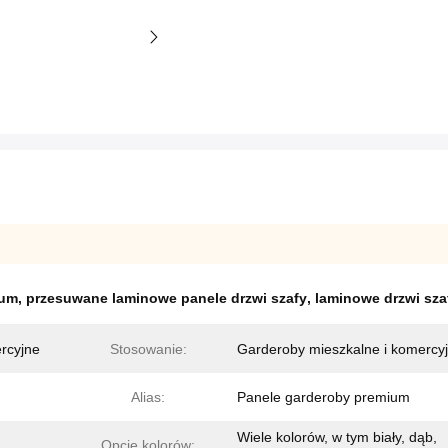
ium
,
przesuwane laminowe panele drzwi szafy
,
laminowe drzwi sz
rcyjne
Stosowanie:
Garderoby mieszkalne i komercy
Alias:
Panele garderoby premium
Wiele kolorów, w tym biały, dąb,
Opcje kolorów: