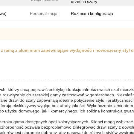
orzech i szary
owe)
Personalizacja:
Rozmiar i konfiguracja
 z ramą z aluminium zapewniające wydajność i nowoczesny styl dl
ych, którzy chcą poprawić estetykę i funkcjonalność swoich szaf miesz
lne rozwiązanie do szerokiej gamy zastosowań w garderobach. Niezależn
e drzwi do szafy zapewniają idealne połączenie stylu i praktyczności
ferują ekskluzywny wygląd bez utraty jakości. Wykończenie laminatem z
do użytku domowego, jak i komercyjnego. Ich solidna konstrukcja gwa
szeroka gama dostępnych opcji kolorystycznych. Klienci mogą wybierać s
różnorodność pozwala bezproblemowo zintegrować drzwi szafy z dowolny
kolorów jest starannie dobrany, aby pasował do różnych stylów wystroj