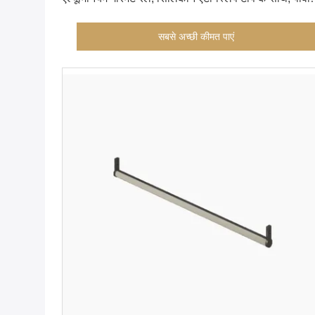
रैप्ड, वार्डरोब/अलमारी संगठन के लिए
सबसे अच्छी कीमत पाएं