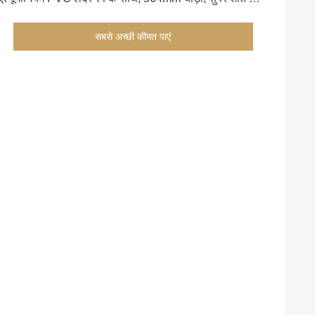
वार्डरोब संगठन के लिए एंटी-स्लिप ग्लाइडिंग
सबसे अच्छी कीमत पाएं