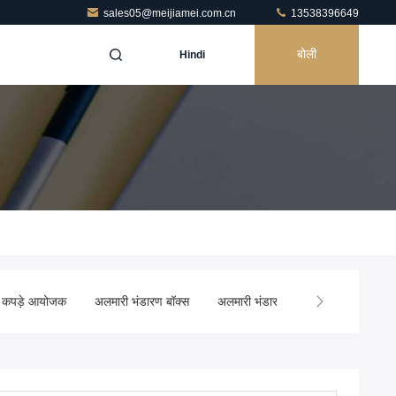
sales05@meijiamei.com.cn
13538396649
बोली
Hindi
कपड़े आयोजक
अलमारी भंडारण बॉक्स
अलमारी भंडारण टोकरी
लेमिनेट अलम