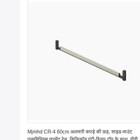
सबसे अच्छी कीमत पाएं
Mjmhd CR-4 60cm अलमारी कपड़े की छड़, साइड-माउंट
एल्यूमिनियम गारमेंट रेल, सिलिकॉन एंटी-स्लिप टॉप के साथ, पीवी