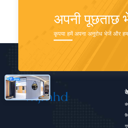
अपनी पूछताछ भे
कृपया हमें अपना अनुरोध भेजें और ह
क
क
फ़
गु