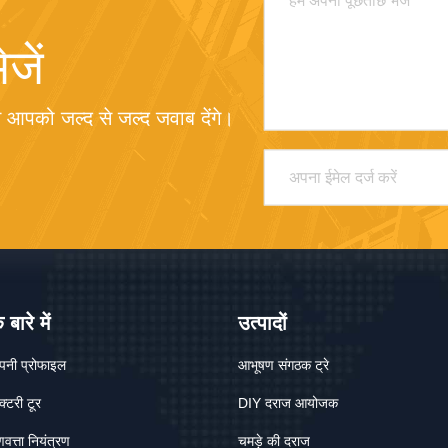
जें
म आपको जल्द से जल्द जवाब देंगे।
े बारे में
उत्पादों
ंपनी प्रोफाइल
आभूषण संगठक ट्रे
ैक्टरी टूर
DIY दराज आयोजक
णवत्ता नियंत्रण
चमड़े की दराज