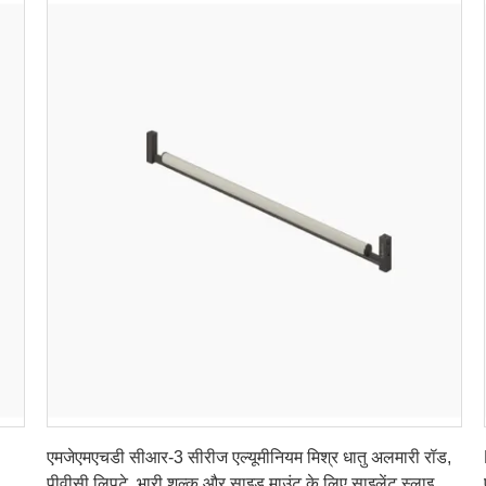
सबसे अच्छी कीमत पाएं
एमजेएमएचडी सीआर-3 सीरीज एल्यूमीनियम मिश्र धातु अलमारी रॉड,
सी
पीवीसी लिपटे, भारी शुल्क और साइड माउंट के लिए साइलेंट स्लाइड