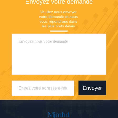
Envoyez votre demande
Veuillez nous envoyer 
votre demande et nous 
vous répondrons dans 
les plus brefs délais.
Envoyer