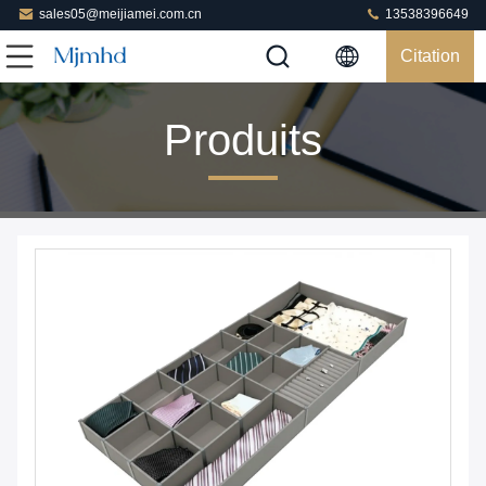
sales05@meijiamei.com.cn
13538396649
Citation
Produits