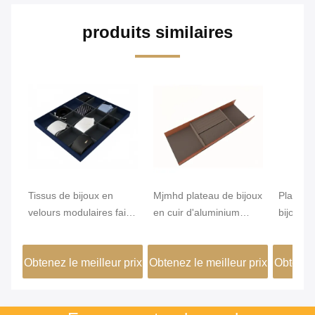
produits similaires
Tissus de bijoux en
Mjmhd plateau de bijoux
Plate d
velours modulaires faits
en cuir d'aluminium
bijoux 
à la main
plateau de bijoux
alumini
empilés pour tiroirs
460x15
Obtenez le meilleur prix
Obtenez le meilleur prix
Obtenez 
artisanaux