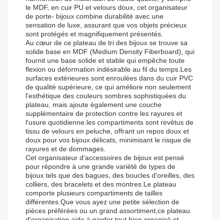
le MDF, en cuir PU et velours doux, cet organisateur
de porte- bijoux combine durabilité avec une
sensation de luxe, assurant que vos objets précieux
sont protégés et magnifiquement présentés.
Au cœur de ce plateau de tri des bijoux se trouve sa
solide base en MDF (Medium Density Fiberboard), qui
fournit une base solide et stable qui empêche toute
flexion ou déformation indésirable au fil du temps.Les
surfaces extérieures sont enroulées dans du cuir PVC
de qualité supérieure, ce qui améliore non seulement
l'esthétique des couleurs sombres sophistiquées du
plateau, mais ajoute également une couche
supplémentaire de protection contre les rayures et
l'usure quotidienne.les compartiments sont revêtus de
tissu de velours en peluche, offrant un repos doux et
doux pour vos bijoux délicats, minimisant le risque de
rayures et de dommages.
Cet organisateur d'accessoires de bijoux est pensé
pour répondre à une grande variété de types de
bijoux tels que des bagues, des boucles d'oreilles, des
colliers, des bracelets et des montres.Le plateau
comporte plusieurs compartiments de tailles
différentes.Que vous ayez une petite sélection de
pièces préférées ou un grand assortiment,ce plateau
d'organisation aide à garder tout bien organisé et