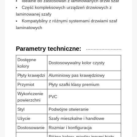
Idealne do zastosowań z laminowanych drzwi szaf
Część kompleksowych urządzeń drzwiowych z
laminowanej szafy
Kompatybilny z różnymi systemami drzwiami szaf
laminatowych
Parametry techniczne:
Dostępne
Dostosowywalny kolor czysty
kolory
Płyty krawędzi
Aluminiowy pas krawędziowy
Przymiot
Płyty szafki klasy premium
Wykończenie
PVC
powierzchni
Styl
Podwójne otwieranie
Użycie
Szafy mieszkalne i handlowe
Dostosowanie
Rozmiar i konfiguracja
Różne kolory, między innymi białe,