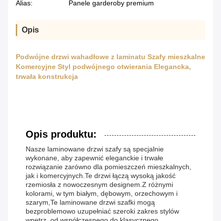
Alias:
Panele garderoby premium
Opis
Podwójne drzwi wahadłowe z laminatu Szafy mieszkalne
Komercyjne Styl podwójnego otwierania Elegancka,
trwała konstrukcja
Opis produktu:
Nasze laminowane drzwi szafy są specjalnie
wykonane, aby zapewnić eleganckie i trwałe
rozwiązanie zarówno dla pomieszczeń mieszkalnych,
jak i komercyjnych.Te drzwi łączą wysoką jakość
rzemiosła z nowoczesnym designem.Z różnymi
kolorami, w tym białym, dębowym, orzechowym i
szarym,Te laminowane drzwi szafki mogą
bezproblemowo uzupełniać szeroki zakres stylów
wnętrz, od współczesnego do klasycznego.