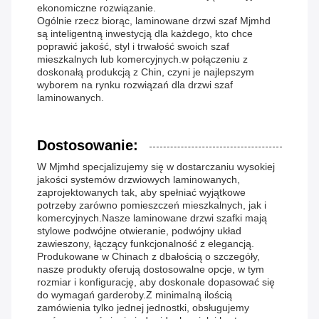
ekonomiczne rozwiązanie.
Ogólnie rzecz biorąc, laminowane drzwi szaf Mjmhd
są inteligentną inwestycją dla każdego, kto chce
poprawić jakość, styl i trwałość swoich szaf
mieszkalnych lub komercyjnych.w połączeniu z
doskonałą produkcją z Chin, czyni je najlepszym
wyborem na rynku rozwiązań dla drzwi szaf
laminowanych.
Dostosowanie:
W Mjmhd specjalizujemy się w dostarczaniu wysokiej
jakości systemów drzwiowych laminowanych,
zaprojektowanych tak, aby spełniać wyjątkowe
potrzeby zarówno pomieszczeń mieszkalnych, jak i
komercyjnych.Nasze laminowane drzwi szafki mają
stylowe podwójne otwieranie, podwójny układ
zawieszony, łączący funkcjonalność z elegancją.
Produkowane w Chinach z dbałością o szczegóły,
nasze produkty oferują dostosowalne opcje, w tym
rozmiar i konfigurację, aby doskonale dopasować się
do wymagań garderoby.Z minimalną ilością
zamówienia tylko jednej jednostki, obsługujemy