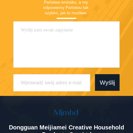
Państwa wniosku, a my 
odpowiemy Państwu tak 
szybko, jak to możliwe.
Wyślij
Dongguan Meijiamei Creative Household