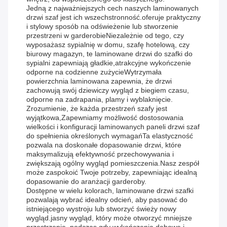
Jedną z najważniejszych cech naszych laminowanych
drzwi szaf jest ich wszechstronność.oferuje praktyczny
i stylowy sposób na odświeżenie lub stworzenie
przestrzeni w garderobieNiezależnie od tego, czy
wyposażasz sypialnię w domu, szafę hotelową, czy
biurowy magazyn, te laminowane drzwi do szafki do
sypialni zapewniają gładkie,atrakcyjne wykończenie
odporne na codzienne zużycieWytrzymała
powierzchnia laminowana zapewnia, że drzwi
zachowują swój dziewiczy wygląd z biegiem czasu,
odporne na zadrapania, plamy i wyblaknięcie.
Zrozumienie, że każda przestrzeń szafy jest
wyjątkowa,Zapewniamy możliwość dostosowania
wielkości i konfiguracji laminowanych paneli drzwi szaf
do spełnienia określonych wymagańTa elastyczność
pozwala na doskonałe dopasowanie drzwi, które
maksymalizują efektywność przechowywania i
zwiększają ogólny wygląd pomieszczenia.Nasz zespół
może zaspokoić Twoje potrzeby, zapewniając idealną
dopasowanie do aranżacji garderoby.
Dostępne w wielu kolorach, laminowane drzwi szafki
pozwalają wybrać idealny odcień, aby pasować do
istniejącego wystroju lub stworzyć świeży nowy
wygląd.jasny wygląd, który może otworzyć mniejsze