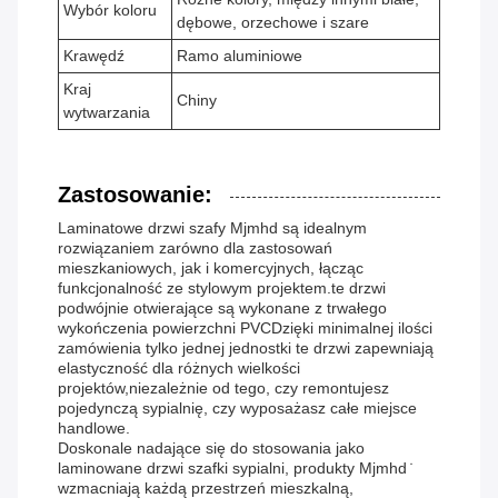
Wybór koloru
dębowe, orzechowe i szare
Krawędź
Ramo aluminiowe
Kraj
Chiny
wytwarzania
Zastosowanie:
Laminatowe drzwi szafy Mjmhd są idealnym
rozwiązaniem zarówno dla zastosowań
mieszkaniowych, jak i komercyjnych, łącząc
funkcjonalność ze stylowym projektem.te drzwi
podwójnie otwierające są wykonane z trwałego
wykończenia powierzchni PVCDzięki minimalnej ilości
zamówienia tylko jednej jednostki te drzwi zapewniają
elastyczność dla różnych wielkości
projektów,niezależnie od tego, czy remontujesz
pojedynczą sypialnię, czy wyposażasz całe miejsce
handlowe.
Doskonale nadające się do stosowania jako
laminowane drzwi szafki sypialni, produkty Mjmhd ̇
wzmacniają każdą przestrzeń mieszkalną,