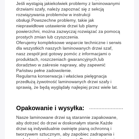
Jeśli wystąpią jakiekolwiek problemy z laminowanymi
drzwiami szafy, należy zapoznać się z sekcją
rozwiązywania problemów w instrukcji
obsługi.Powszechne problemy, takie jak
nieprawidłowe ustawienie drzwi lub plamy
powierzchni, można zazwyczaj rozwiązać za pomocą
prostych zmian lub czyszczenia.
Oferujemy kompleksowe wsparcie techniczne i serwis
dla wszystkich naszych laminowanych drzwi szaf,
nasz zespół jest gotowy pomóc z informacjami o
produktach, roszczeniach gwarancyjnych,lub
doradztwo w zakresie naprawy, aby zapewnić
Państwu pełne zadowolenie.
Regularna konserwacja i właściwa pielęgnacja
przedłużą żywotność laminowanych drzwi szafy i
sprawią, że będą wyglądały najlepiej przez wiele lat.
Opakowanie i wysyłka:
Nasze laminowane drzwi są starannie zapakowane,
aby dotrzeć do drzwi w doskonałym stanie.Każde
drzwi są indywidualnie owinięte pianą ochronną i
tworzywem sztucznym, aby zapobiec zadrapania i