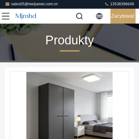
sales05@meijiamei.com.cn
13538396649
Zacytować
Produkty