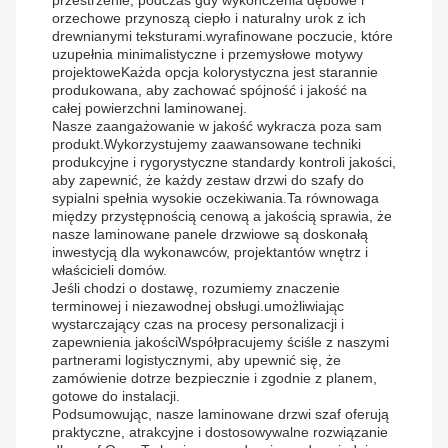
przestrzenie, podczas gdy wykończenia dębowe i
orzechowe przynoszą ciepło i naturalny urok z ich
drewnianymi teksturami.wyrafinowane poczucie, które
uzupełnia minimalistyczne i przemysłowe motywy
projektoweKażda opcja kolorystyczna jest starannie
produkowana, aby zachować spójność i jakość na
całej powierzchni laminowanej.
Nasze zaangażowanie w jakość wykracza poza sam
produkt.Wykorzystujemy zaawansowane techniki
produkcyjne i rygorystyczne standardy kontroli jakości,
aby zapewnić, że każdy zestaw drzwi do szafy do
sypialni spełnia wysokie oczekiwania.Ta równowaga
między przystępnością cenową a jakością sprawia, że
nasze laminowane panele drzwiowe są doskonałą
inwestycją dla wykonawców, projektantów wnętrz i
właścicieli domów.
Jeśli chodzi o dostawę, rozumiemy znaczenie
terminowej i niezawodnej obsługi.umożliwiając
wystarczający czas na procesy personalizacji i
zapewnienia jakościWspółpracujemy ściśle z naszymi
partnerami logistycznymi, aby upewnić się, że
zamówienie dotrze bezpiecznie i zgodnie z planem,
gotowe do instalacji.
Podsumowując, nasze laminowane drzwi szaf oferują
praktyczne, atrakcyjne i dostosowywalne rozwiązanie