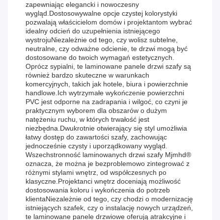
zapewniając elegancki i nowoczesny
wygląd.Dostosowywalne opcje czystej kolorystyki
pozwalają właścicielom domów i projektantom wybrać
idealny odcień do uzupełnienia istniejącego
wystrojuNiezależnie od tego, czy wolisz subtelne,
neutralne, czy odważne odcienie, te drzwi mogą być
dostosowane do twoich wymagań estetycznych.
Oprócz sypialni, te laminowane panele drzwi szafy są
również bardzo skuteczne w warunkach
komercyjnych, takich jak hotele, biura i powierzchnie
handlowe.Ich wytrzymałe wykończenie powierzchni
PVC jest odporne na zadrapania i wilgoć, co czyni je
praktycznym wyborem dla obszarów o dużym
natężeniu ruchu, w których trwałość jest
niezbędna.Dwukrotnie otwierający się styl umożliwia
łatwy dostęp do zawartości szafy, zachowując
jednocześnie czysty i uporządkowany wygląd.
Wszechstronność laminowanych drzwi szafy Mjmhd®
oznacza, że można je bezproblemowo zintegrować z
różnymi stylami wnętrz, od współczesnych po
klasyczne.Projektanci wnętrz doceniają możliwość
dostosowania koloru i wykończenia do potrzeb
klientaNiezależnie od tego, czy chodzi o modernizację
istniejących szafek, czy o instalację nowych urządzeń,
te laminowane panele drzwiowe oferują atrakcyjne i