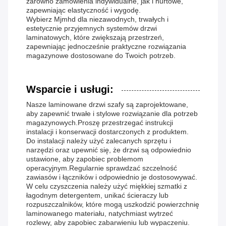
zarówno zamówienia indywidualne, jak i hurtowe,
zapewniając elastyczność i wygodę.
Wybierz Mjmhd dla niezawodnych, trwałych i
estetycznie przyjemnych systemów drzwi
laminatowych, które zwiększają przestrzeń,
zapewniając jednocześnie praktyczne rozwiązania
magazynowe dostosowane do Twoich potrzeb.
Wsparcie i usługi:
Nasze laminowane drzwi szafy są zaprojektowane,
aby zapewnić trwałe i stylowe rozwiązanie dla potrzeb
magazynowych.Proszę przestrzegać instrukcji
instalacji i konserwacji dostarczonych z produktem.
Do instalacji należy użyć zalecanych sprzętu i
narzędzi oraz upewnić się, że drzwi są odpowiednio
ustawione, aby zapobiec problemom
operacyjnym.Regularnie sprawdzać szczelność
zawiasów i łączników i odpowiednio je dostosowywać.
W celu czyszczenia należy użyć miękkiej szmatki z
łagodnym detergentem, unikać ścieraczy lub
rozpuszczalników, które mogą uszkodzić powierzchnię
laminowanego materiału, natychmiast wytrzeć
rozlewy, aby zapobiec zabarwieniu lub wypaczeniu.