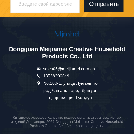
Отправить
Dongguan Meijiamei Creative Household
Products Co., Ltd
sales05@meijiamei.com.cn
13538396649
No.109-1, улица Луюань, го
род Чашань, город Донгуан
ь, провинция Гуандун
Китайское хорошее Качество поднос организатора ювелирных
изделий Доставщик. 2026 Dongguan Meijiamei Creative Household
Products Co., Ltd Все. Все права защищены.