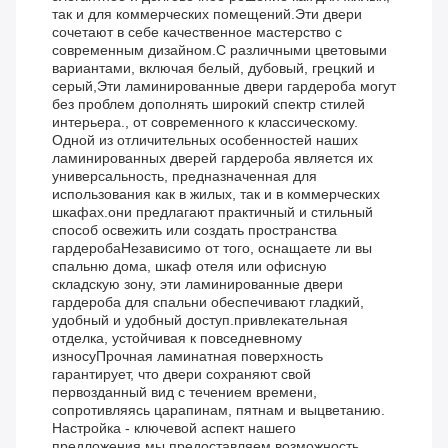
так и для коммерческих помещений.Эти двери
сочетают в себе качественное мастерство с
современным дизайном.С различными цветовыми
вариантами, включая белый, дубовый, грецкий и
серый,Эти ламинированные двери гардероба могут
без проблем дополнять широкий спектр стилей
интерьера., от современного к классическому.
Одной из отличительных особенностей наших
ламинированных дверей гардероба является их
универсальность, предназначенная для
использования как в жилых, так и в коммерческих
шкафах.они предлагают практичный и стильный
способ освежить или создать пространства
гардеробаНезависимо от того, оснащаете ли вы
спальню дома, шкаф отеля или офисную
складскую зону, эти ламинированные двери
гардероба для спальни обеспечивают гладкий,
удобный и удобный доступ.привлекательная
отделка, устойчивая к повседневному
износуПрочная ламинатная поверхность
гарантирует, что двери сохраняют свой
первозданный вид с течением времени,
сопротивляясь царапинам, пятнам и выцветанию.
Настройка - ключевой аспект нашего
предложения.мы предоставляем возможность