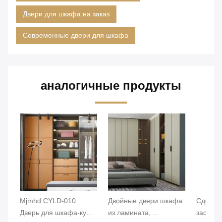
Двери для шкафа на заказ
Современные двери для шкафа
аналогичные продукты
Mjmhd CYLD-010
Двойные двери шкафа
Сдвижн
Дверь для шкафа-купе
из ламината,
застегн