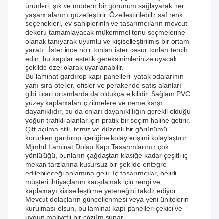
ürünleri, şık ve modern bir görünüm sağlayarak her
yaşam alanını güzelleştirir. Özelleştirilebilir saf renk
seçenekleri, ev sahiplerinin ve tasarımcıların mevcut
dekoru tamamlayacak mükemmel tonu seçmelerine
olanak tanıyarak uyumlu ve kişiselleştirilmiş bir ortam
yaratır. İster ince nötr tonları ister cesur tonları tercih
edin, bu kapılar estetik gereksinimlerinize uyacak
şekilde özel olarak uyarlanabilir.
Bu laminat gardırop kapı panelleri, yatak odalarının
yanı sıra oteller, ofisler ve perakende satış alanları
gibi ticari ortamlarda da oldukça etkilidir. Sağlam PVC
yüzey kaplamaları çizilmelere ve neme karşı
dayanıklıdır, bu da onları dayanıklılığın gerekli olduğu
yoğun trafikli alanlar için pratik bir seçim haline getirir.
Çift açılma stili, temiz ve düzenli bir görünümü
korurken gardırop içeriğine kolay erişimi kolaylaştırır.
Mjmhd Laminat Dolap Kapı Tasarımlarının çok
yönlülüğü, bunların çağdaştan klasiğe kadar çeşitli iç
mekan tarzlarına kusursuz bir şekilde entegre
edilebileceği anlamına gelir. İç tasarımcılar, belirli
müşteri ihtiyaçlarını karşılamak için rengi ve
kaplamayı kişiselleştirme yeteneğini takdir ediyor.
Mevcut dolapların güncellenmesi veya yeni ünitelerin
kurulması olsun, bu laminat kapı panelleri çekici ve
uygun maliyetli bir çözüm sunar.