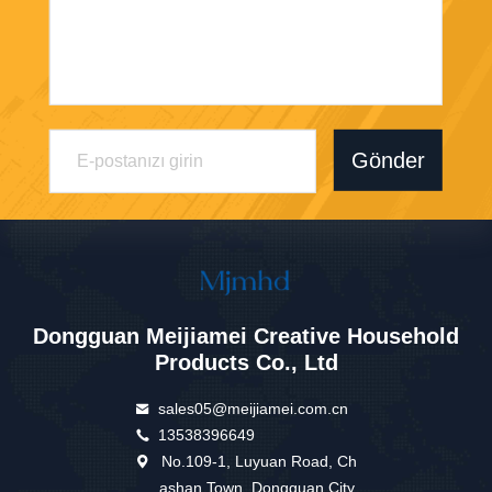
Gönder
Dongguan Meijiamei Creative Household
Products Co., Ltd
sales05@meijiamei.com.cn
13538396649
No.109-1, Luyuan Road, Ch
ashan Town, Dongguan City,