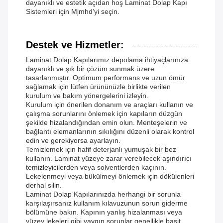
dayanıklı ve estetik açıdan hoş Laminat Dolap Kapı
Sistemleri için Mjmhd'yi seçin.
Destek ve Hizmetler:
Laminat Dolap Kapılarımız depolama ihtiyaçlarınıza
dayanıklı ve şık bir çözüm sunmak üzere
tasarlanmıştır. Optimum performans ve uzun ömür
sağlamak için lütfen ürününüzle birlikte verilen
kurulum ve bakım yönergelerini izleyin.
Kurulum için önerilen donanım ve araçları kullanın ve
çalışma sorunlarını önlemek için kapıların düzgün
şekilde hizalandığından emin olun. Menteşelerin ve
bağlantı elemanlarının sıkılığını düzenli olarak kontrol
edin ve gerekiyorsa ayarlayın.
Temizlemek için hafif deterjanlı yumuşak bir bez
kullanın. Laminat yüzeye zarar verebilecek aşındırıcı
temizleyicilerden veya solventlerden kaçının.
Lekelenmeyi veya bükülmeyi önlemek için dökülenleri
derhal silin.
Laminat Dolap Kapılarınızda herhangi bir sorunla
karşılaşırsanız kullanım kılavuzunun sorun giderme
bölümüne bakın. Kapının yanlış hizalanması veya
yüzey lekeleri gibi yaygın sorunlar genellikle basit