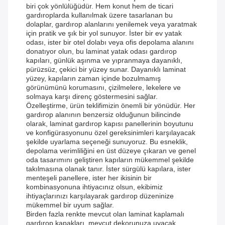
biri çok yönlülüğüdür. Hem konut hem de ticari
gardıroplarda kullanılmak üzere tasarlanan bu
dolaplar, gardırop alanlarını yenilemek veya yaratmak
için pratik ve şık bir yol sunuyor. İster bir ev yatak
odası, ister bir otel dolabı veya ofis depolama alanını
donatıyor olun, bu laminat yatak odası gardırop
kapıları, günlük aşınma ve yıpranmaya dayanıklı,
pürüzsüz, çekici bir yüzey sunar. Dayanıklı laminat
yüzey, kapıların zaman içinde bozulmamış
görünümünü korumasını, çizilmelere, lekelere ve
solmaya karşı direnç göstermesini sağlar.
Özelleştirme, ürün teklifimizin önemli bir yönüdür. Her
gardırop alanının benzersiz olduğunun bilincinde
olarak, laminat gardırop kapısı panellerinin boyutunu
ve konfigürasyonunu özel gereksinimleri karşılayacak
şekilde uyarlama seçeneği sunuyoruz. Bu esneklik,
depolama verimliliğini en üst düzeye çıkaran ve genel
oda tasarımını geliştiren kapıların mükemmel şekilde
takılmasına olanak tanır. İster sürgülü kapılara, ister
menteşeli panellere, ister her ikisinin bir
kombinasyonuna ihtiyacınız olsun, ekibimiz
ihtiyaçlarınızı karşılayarak gardırop düzeninize
mükemmel bir uyum sağlar.
Birden fazla renkte mevcut olan laminat kaplamalı
gardırop kapakları, mevcut dekorunuza uyacak