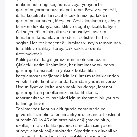
mükemmel rengi seçmenize veya yepyeni bir
görünüm yaratmanıza olanak tanır. Beyaz seçeneği,
daha küçük alanları açabilecek temiz, parlak bir
görünüm sunarken, Meşe ve Ceviz kaplamalar, ahşap
benzeri dokularıyla sıcaklık ve doğal çekicilik katıyor.
Gri seçeneği, minimalist ve endüstriyel tasarım
temalarını tamamlayan modern, sofistike bir his
sağlar. Her renk seçeneği, laminat yüzeyin tamamında
tutarlılık ve kaliteyi koruyacak şekilde özenle
üretilmektedir.
Kaliteye olan bağlılığımız ürünün ötesine uzanır.
Çin'deki üretim üssümüzle, her laminat yatak odası
gardırop kapısı setinin yüksek beklentileri
karşılamasını sağlamak için ileri üretim tekniklerinden
ve sıkı kalite kontrol standartlarından yararlanıyoruz.
Uygun fiyat ve kalite arasındaki bu denge, laminat
gardırop kapı panellerimizi müteahhitler, iç
tasarımcılar ve ev sahipleri için mükemmel bir yatırım
haline getiriyor.
Teslimat söz konusu olduğunda zamanında ve
güvenilir hizmetin önemini anlıyoruz. Standart teslimat
süremiz 30 ila 45 gün arasında değişmekte olup,
özelleştirme ve kalite güvence süreçleri için yeterli
süreye olanak sağlamaktadır. Siparişinizin güvenli ve
zamanında, kuruluma hazır şekilde ulaşmasını