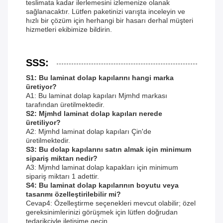
teslimata kadar ilerlemesini izlemenize olanak
sağlanacaktır. Lütfen paketinizi varışta inceleyin ve
hızlı bir çözüm için herhangi bir hasarı derhal müşteri
hizmetleri ekibimize bildirin.
SSS:
S1: Bu laminat dolap kapılarını hangi marka
üretiyor?
A1: Bu laminat dolap kapıları Mjmhd markası
tarafından üretilmektedir.
S2: Mjmhd laminat dolap kapıları nerede
üretiliyor?
A2: Mjmhd laminat dolap kapıları Çin'de
üretilmektedir.
S3: Bu dolap kapılarını satın almak için minimum
sipariş miktarı nedir?
A3: Mjmhd laminat dolap kapakları için minimum
sipariş miktarı 1 adettir.
S4: Bu laminat dolap kapılarının boyutu veya
tasarımı özelleştirilebilir mi?
Cevap4: Özelleştirme seçenekleri mevcut olabilir; özel
gereksinimlerinizi görüşmek için lütfen doğrudan
tedarikçiyle iletişime geçin.