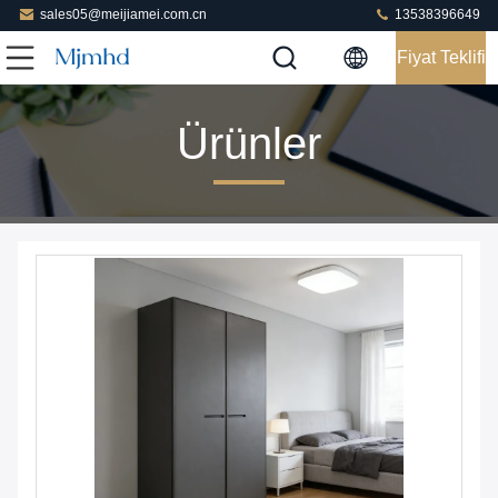
sales05@meijiamei.com.cn
13538396649
Fiyat Teklifi
Ürünler