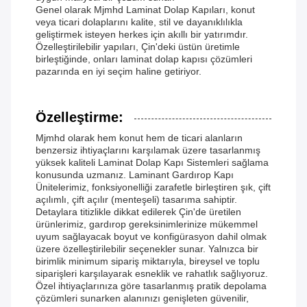
Genel olarak Mjmhd Laminat Dolap Kapıları, konut
veya ticari dolaplarını kalite, stil ve dayanıklılıkla
geliştirmek isteyen herkes için akıllı bir yatırımdır.
Özelleştirilebilir yapıları, Çin'deki üstün üretimle
birleştiğinde, onları laminat dolap kapısı çözümleri
pazarında en iyi seçim haline getiriyor.
Özelleştirme:
Mjmhd olarak hem konut hem de ticari alanların
benzersiz ihtiyaçlarını karşılamak üzere tasarlanmış
yüksek kaliteli Laminat Dolap Kapı Sistemleri sağlama
konusunda uzmanız. Laminant Gardırop Kapı
Ünitelerimiz, fonksiyonelliği zarafetle birleştiren şık, çift
açılımlı, çift açılır (menteşeli) tasarıma sahiptir.
Detaylara titizlikle dikkat edilerek Çin'de üretilen
ürünlerimiz, gardırop gereksinimlerinize mükemmel
uyum sağlayacak boyut ve konfigürasyon dahil olmak
üzere özelleştirilebilir seçenekler sunar. Yalnızca bir
birimlik minimum sipariş miktarıyla, bireysel ve toplu
siparişleri karşılayarak esneklik ve rahatlık sağlıyoruz.
Özel ihtiyaçlarınıza göre tasarlanmış pratik depolama
çözümleri sunarken alanınızı genişleten güvenilir,