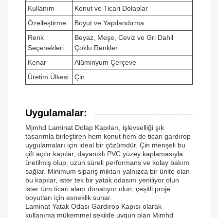
Kullanım
Konut ve Ticari Dolaplar
Özelleştirme
Boyut ve Yapılandırma
Renk
Beyaz, Meşe, Ceviz ve Gri Dahil
Seçenekleri
Çoklu Renkler
Kenar
Alüminyum Çerçeve
Üretim Ülkesi
Çin
Uygulamalar:
Mjmhd Laminat Dolap Kapıları, işlevselliği şık
tasarımla birleştiren hem konut hem de ticari gardırop
uygulamaları için ideal bir çözümdür. Çin menşeli bu
çift açılır kapılar, dayanıklı PVC yüzey kaplamasıyla
üretilmiş olup, uzun süreli performans ve kolay bakım
sağlar. Minimum sipariş miktarı yalnızca bir ünite olan
bu kapılar, ister tek bir yatak odasını yeniliyor olun
ister tüm ticari alanı donatıyor olun, çeşitli proje
boyutları için esneklik sunar.
Laminat Yatak Odası Gardırop Kapısı olarak
kullanıma mükemmel şekilde uygun olan Mjmhd