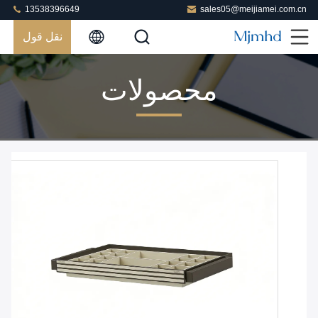
13538396649
sales05@meijiamei.com.cn
نقل قول
محصولات