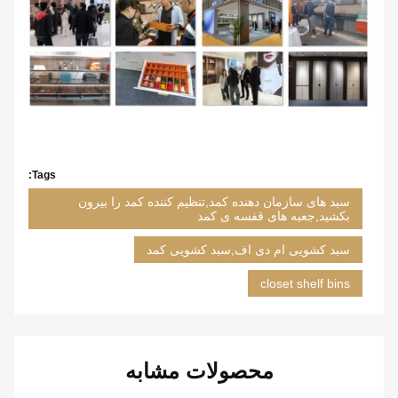
Tags:
سبد های سازمان دهنده کمد,تنظیم کننده کمد را بیرون
بکشید,جعبه های قفسه ی کمد
سبد کشویی ام دی اف,سبد کشویی کمد
closet shelf bins
محصولات مشابه