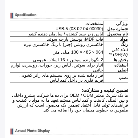
ویژگی
مشخصات
شماره مدل
USB-5 (03.02.04.00030)
نام محصول
لباس زیر سبد کشنده / سازمان دهنده کشو
مواد
قاب MDF، پوشش پارچه سوئید
رنگ
خاکستری روشن (چتر) با رنگ خاکستری تیره
ابعاد کلی
964 × 485 × 100 میلی متر
D
H) **
(W)
بخش ها
2 نگهدارنده سوتین + 16 اسلات عمومی
استفاده
انبار برای سوتین، لباس زیر، جوراب، روسری، لوازم
اصلی
جانبی
قرار داده شده بر روی سیستم های رانر کشویی
نصب
فریم فلزی در داخل کمد لباس
تضمین کیفیت و مشارکت:
ما یک شریک معتبر OEM / ODM برای ده ها شرکت پیشرو داخلی
و بین المللی کابینت و کمد لباس هستیم.تعهد ما به مواد با کیفیت و
فرآیندهای تولید قابل اعتماد تضمین یک محصول است که ارزش
ملموس به خطوط مبلمان خود را اضافه می کند.