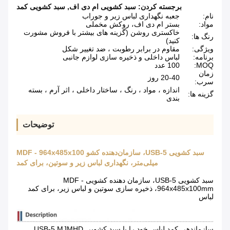
برجسته کردن:
سبد کشویی ام دی اف
,
سبد کشویی کمد
نام:
جعبه نگهداری لباس زیر و جوراب
مواد:
بستر ام دی اف، روکش مخملی
خاکستری روشن (گزینه های بیشتر با فروش مشورت
رنگ ها:
کنید)
ویژگی:
مقاوم در برابر رطوبت ، ضد تغییر شکل
برنامه:
لباس داخلی و ذخیره سازی لوازم جانبی
MOQ:
100 عدد
زمان
20-40 روز
سرب:
اندازه ، مواد ، رنگ ، ساختار داخلی ، اثر آرم ، بسته
گزینه ها:
بندی
توضیحات
سبد کشویی USB-5، سازمان‌دهنده کشو MDF - 964x485x100
میلی‌متر، نگهداری لباس زیر و سوتین، برای کمد
سبد کشویی USB-5، سازمان دهنده کشویی MDF -
964x485x100mm، ذخیره سازی سوتین و لباس زیر، برای کمد
لباس
سازماندهی کمد لباس خود را با سبد کشویی USB-5 MJMHD