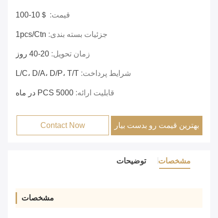
قیمت:
＄10-100
جزئیات بسته بندی:
1pcs/ctn
زمان تحویل:
20-40 روز
شرایط پرداخت:
L/C، D/A، D/P، T/T
قابلیت ارائه:
5000 PCS در ماه
بهترین قیمت رو بدست بیار
Contact Now
مشخصات
توضیحات
مشخصات