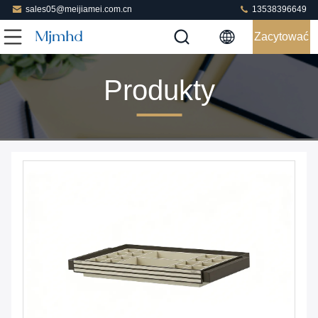
sales05@meijiamei.com.cn
13538396649
Zacytować
Produkty