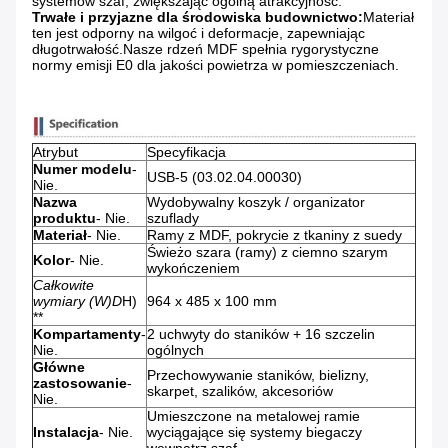
systemów szaf, zwiększając ogólną atrakcyjność.
Trwałe i przyjazne dla środowiska budownictwo:
Materiał
ten jest odporny na wilgoć i deformacje, zapewniając
długotrwałość.Nasze rdzeń MDF spełnia rygorystyczne
normy emisji E0 dla jakości powietrza w pomieszczeniach.
Atrybut
Specyfikacja
Numer modelu
-
USB-5 (03.02.04.00030)
Nie.
Nazwa
Wydobywalny koszyk / organizator
produktu
- Nie.
szuflady
Materiał
- Nie.
Ramy z MDF, pokrycie z tkaniny z suedy
Świeżo szara (ramy) z ciemno szarym
Kolor
- Nie.
wykończeniem
Całkowite
wymiary (W)
D
H)
964 x 485 x 100 mm
**
Kompartamenty
-
2 uchwyty do staników + 16 szczelin
Nie.
ogólnych
Główne
Przechowywanie staników, bielizny,
zastosowanie
-
skarpet, szalików, akcesoriów
Nie.
Umieszczone na metalowej ramie
Instalacja
- Nie.
wyciągające się systemy biegaczy