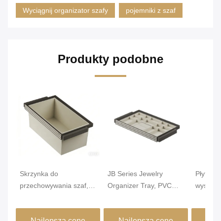
Wyciągnij organizator szafy
pojemniki z szaf
Produkty podobne
Skrzynka do
JB Series Jewelry
Płytki k
przechowywania szaf,
Organizer Tray, PVC
wysuwa
MJMHD
Owinięte MDF Sławka
| Organi
03.02.04.00048, Płytki
wkład z 16 przedziałami
MDF i 
Najlepszą cenę
Najlepszą cenę
Naj
projekt dla małych
do kolczyków i
(764x4