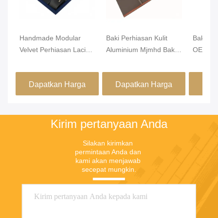
Handmade Modular
Baki Perhiasan Kulit
Baki Pe
Velvet Perhiasan Laci
Aluminium Mjmhd Baki
OEM Alu
Organiser Lemari Laci
Perhiasan yang Dapat
PVC 46
Masuk
Ditumpuk Untuk Laci
Dapatkan Harga
Dapatkan Harga
Dap
Buatan Tangan
Terbaik
Terbaik
Kirim pertanyaan Anda
Silakan kirimkan 
permintaan Anda dan 
kami akan menjawab 
secepat mungkin.