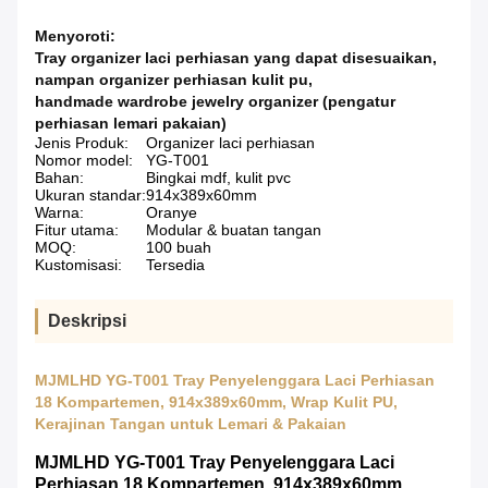
Menyoroti:
Tray organizer laci perhiasan yang dapat disesuaikan
,
nampan organizer perhiasan kulit pu
,
handmade wardrobe jewelry organizer (pengatur
perhiasan lemari pakaian)
Jenis Produk:
Organizer laci perhiasan
Nomor model:
YG-T001
Bahan:
Bingkai mdf, kulit pvc
Ukuran standar:
914x389x60mm
Warna:
Oranye
Fitur utama:
Modular & buatan tangan
MOQ:
100 buah
Kustomisasi:
Tersedia
Deskripsi
MJMLHD YG-T001 Tray Penyelenggara Laci Perhiasan
18 Kompartemen, 914x389x60mm, Wrap Kulit PU,
Kerajinan Tangan untuk Lemari & Pakaian
MJMLHD YG-T001 Tray Penyelenggara Laci
Perhiasan 18 Kompartemen, 914x389x60mm,