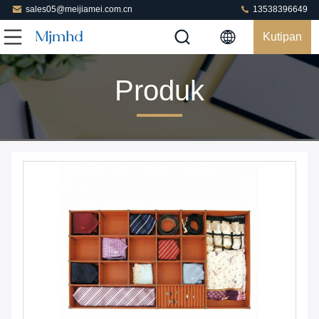
sales05@meijiamei.com.cn
13538396649
Kutipan
Produk