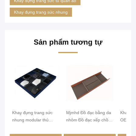
Khay đựng trang sức tủ quần áo
Khay đựng trang sức nhung
Sản phẩm tương tự
Khay đựng trang sức
Mjmhd Đồ đạc bằng da
Khay đự
nhung modular thủ
nhôm Đồ đạc xếp chồng
OEM nh
công, khay đựng ngăn
Đồ đạc để kéo thủ công
da PVC
kéo tủ quần áo