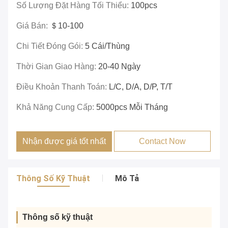
Số Lượng Đặt Hàng Tối Thiểu:
100pcs
Giá Bán:
＄10-100
Chi Tiết Đóng Gói:
5 Cái/thùng
Thời Gian Giao Hàng:
20-40 Ngày
Điều Khoản Thanh Toán:
L/C, D/A, D/P, T/T
Khả Năng Cung Cấp:
5000pcs Mỗi Tháng
Nhận được giá tốt nhất
Contact Now
Thông Số Kỹ Thuật
Mô Tả
Thông số kỹ thuật