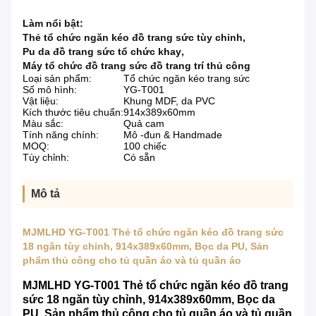
Làm nổi bật:
Thẻ tổ chức ngăn kéo đồ trang sức tùy chỉnh
,
Pu da đồ trang sức tổ chức khay
,
Máy tổ chức đồ trang sức đồ trang trí thủ công
Loại sản phẩm:
Tổ chức ngăn kéo trang sức
Số mô hình:
YG-T001
Vật liệu:
Khung MDF, da PVC
Kích thước tiêu chuẩn:
914x389x60mm
Màu sắc:
Quả cam
Tính năng chính:
Mô -đun & Handmade
MOQ:
100 chiếc
Tùy chỉnh:
Có sẵn
Mô tả
MJMLHD YG-T001 Thẻ tổ chức ngăn kéo đồ trang sức
18 ngăn tùy chỉnh, 914x389x60mm, Bọc da PU, Sản
phẩm thủ công cho tủ quần áo và tủ quần áo
MJMLHD YG-T001 Thẻ tổ chức ngăn kéo đồ trang
sức 18 ngăn tùy chỉnh, 914x389x60mm, Bọc da
PU, Sản phẩm thủ công cho tủ quần áo và tủ quần