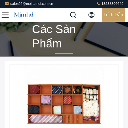
sales05@meijiamei.com.cn
13538396649
Trích Dẫn
Các Sản
Phẩm