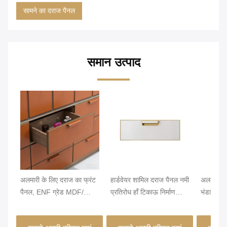
सामने का दराज पैनल
समान उत्पाद
अलमारी के लिए दराज का फ्रंट
हार्डवेयर शामिल दराज पैनल नमी
अलमारी के 
पैनल, ENF ग्रेड MDF/
प्रतिरोध हाँ टिकाऊ निर्माण
भंडारण को
पार्टिकल बोर्ड, PVC लेदर से
वाणिज्यिक अनुप्रयोगों और
दराज पैनल
लपेटा गया और एज बैंडेड,
कस्टम शैली चयन के लिए आदर्श
मेल्ट चिपक