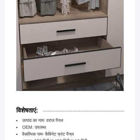
विशेषताएं:
उत्पाद का नामः दराज पैनल
OEM: उपलब्ध
वैकल्पिक नामः कैबिनेट फ्रंट पैनल