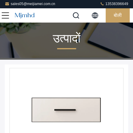
sales05@meijiamei.com.cn
13538396649
बोली
उत्पादों