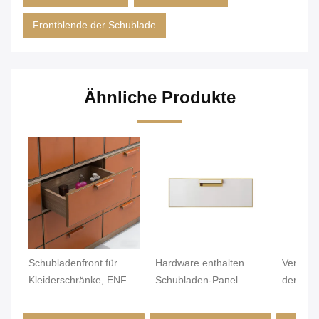
Frontblende der Schublade
Ähnliche Produkte
Schubladenfront für
Hardware enthalten
Verbesse
Kleiderschränke, ENF-
Schubladen-Panel
der Gar
Güte MDF/Spanplatte,
Feuchtigkeitsbeständigk
Lageru
mit PVC-Leder
eit Ja Dauerhafte
Schubla