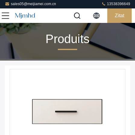
sales05@meijiamei.com.cn
13538396649
Zitat
Produits