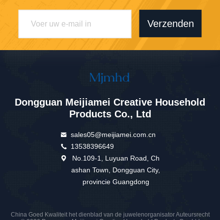
Verzenden
Dongguan Meijiamei Creative Household
Products Co., Ltd
sales05@meijiamei.com.cn
13538396649
No.109-1, Luyuan Road, Ch
ashan Town, Dongguan City,
provincie Guangdong
China Goed Kwaliteit het dienblad van de juwelenorganisator Auteursrecht