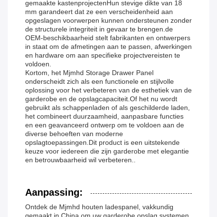
gemaakte kastenprojectenHun stevige dikte van 18
mm garandeert dat ze een verscheidenheid aan
opgeslagen voorwerpen kunnen ondersteunen zonder
de structurele integriteit in gevaar te brengen.de
OEM-beschikbaarheid stelt fabrikanten en ontwerpers
in staat om de afmetingen aan te passen, afwerkingen
en hardware om aan specifieke projectvereisten te
voldoen.
Kortom, het Mjmhd Storage Drawer Panel
onderscheidt zich als een functionele en stijlvolle
oplossing voor het verbeteren van de esthetiek van de
garderobe en de opslagcapaciteit.Of het nu wordt
gebruikt als schappenladen of als geschilderde laden,
het combineert duurzaamheid, aanpasbare functies
en een geavanceerd ontwerp om te voldoen aan de
diverse behoeften van moderne
opslagtoepassingen.Dit product is een uitstekende
keuze voor iedereen die zijn garderobe met elegantie
en betrouwbaarheid wil verbeteren..
Aanpassing:
Ontdek de Mjmhd houten ladespanel, vakkundig
gemaakt in China om uw garderobe opslag systemen