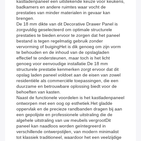
kastladenpaneel een uitstekende keuze voor keukens,
badkamers en andere ruimtes waar vocht de
prestaties van minder materialen in gevaar kan
brengen.
De 18 mm dikte van dit Decorative Drawer Panel is
zorgvuldig geselecteerd om optimale structurele
prestaties te bieden.ervoor te zorgen dat het paneel
bestand is tegen regelmatig gebruik zonder
vervorming of buigingHet is dik genoeg om zijn vorm
te behouden en de inhoud van de opslagladen
effectief te ondersteunen, maar toch is het licht
genoeg voor eenvoudige installatie.De 18 mm
structurele prestatie kenmerken zorgt ervoor dat dit
opslag laden paneel voldoet aan de eisen van zowel
residentiële als commerciële toepassingen, die een
duurzame en betrouwbare oplossing biedt voor de
behoeften van kasten.
Naast de functionele voordelen is het kastladenpaneel
ontworpen met een oog op esthetiek.Het gladde
oppervlak en de precieze randbanden dragen bij aan
een gepolijste en professionele uitstraling die de
algehele uitstraling van uw meubels vergrootDit
paneel kan naadloos worden geïntegreerd in
verschillende ontwerpstijlen, van modern minimalist
tot klassiek traditioneel, waardoor het een veelzijdige