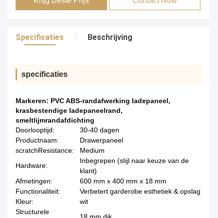
Krijg Beste Prijs
Contact Now
Specificaties
Beschrijving
specificaties
Markeren:
PVC ABS-randafwerking ladepaneel
,
krasbestendige ladepaneelrand
,
smeltlijmrandafdichting
Doorlooptijd:
30-40 dagen
Productnaam:
Drawerpaneel
scratchResistance:
Medium
Inbegrepen (stijl naar keuze van de
Hardware:
klant)
Afmetingen:
600 mm x 400 mm x 18 mm
Functionaliteit:
Verbetert garderobe esthetiek & opslag
Kleur:
wit
Structurele
18 mm dik