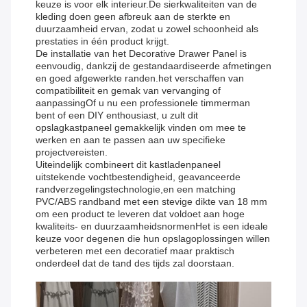
keuze is voor elk interieur.De sierkwaliteiten van de
kleding doen geen afbreuk aan de sterkte en
duurzaamheid ervan, zodat u zowel schoonheid als
prestaties in één product krijgt.
De installatie van het Decorative Drawer Panel is
eenvoudig, dankzij de gestandaardiseerde afmetingen
en goed afgewerkte randen.het verschaffen van
compatibiliteit en gemak van vervanging of
aanpassingOf u nu een professionele timmerman
bent of een DIY enthousiast, u zult dit
opslagkastpaneel gemakkelijk vinden om mee te
werken en aan te passen aan uw specifieke
projectvereisten.
Uiteindelijk combineert dit kastladenpaneel
uitstekende vochtbestendigheid, geavanceerde
randverzegelingstechnologie,en een matching
PVC/ABS randband met een stevige dikte van 18 mm
om een product te leveren dat voldoet aan hoge
kwaliteits- en duurzaamheidsnormenHet is een ideale
keuze voor degenen die hun opslagoplossingen willen
verbeteren met een decoratief maar praktisch
onderdeel dat de tand des tijds zal doorstaan.