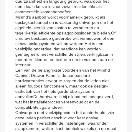
duurzaamheid en langdurig gebruik, waardoor het
een ideale keuze is voor zowel residentiële als
commerciële kastenbehoeften.
Mjmhd's aanbod wordt voornamelijk gebruikt als
opslagkastpaneel en is vakkundig ontworpen om het
algehele uiterlijk van kasten te verbeteren en
tegelijkertijd efficiënte opslagoplossingen te bieden.Of
u nu uw bestaande garderobe wilt vernieuwen of een
nieuw opslagsysteem wilt ontwerpen.Het is een
veelzijdig onderdeel dat naadloos kan worden
geïntegreerd met verschillende stijlen.verkrijgbaar in
meerdere kleuren en texturen om te voldoen aan elk
interieur.
Een van de belangrijkste voordelen van het Mjmhd
Cabinet Drawer Panel is de aanpasbare
hardwareopties.ervoor te zorgen dat de laden niet
alleen foutloos functioneren, maar ook de design-
esthetiek van het hele garderobe-systeem
aanvullenDe hardware is bij elk paneel meegeleverd,
wat het installatieproces vereenvoudigt en de
compatibiliteit garandeert.
Ontworpen met veelzijdigheid in het achterhoofd, zijn
deze laden perfect geschikt voor kast opslag
systemen in verschillende instellingen, waaronder
slaapkamers, walk-in kast, boetiek winkels,en op maat