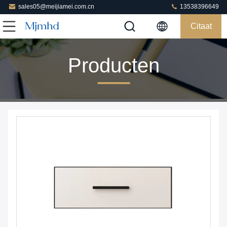
sales05@meijiamei.com.cn
13538396649
Citaat
Producten