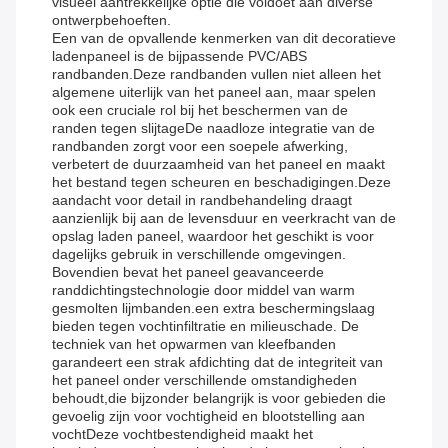
visueel aantrekkelijke optie die voldoet aan diverse
ontwerpbehoeften.
Een van de opvallende kenmerken van dit decoratieve
ladenpaneel is de bijpassende PVC/ABS
randbanden.Deze randbanden vullen niet alleen het
algemene uiterlijk van het paneel aan, maar spelen
ook een cruciale rol bij het beschermen van de
randen tegen slijtageDe naadloze integratie van de
randbanden zorgt voor een soepele afwerking,
verbetert de duurzaamheid van het paneel en maakt
het bestand tegen scheuren en beschadigingen.Deze
aandacht voor detail in randbehandeling draagt
aanzienlijk bij aan de levensduur en veerkracht van de
opslag laden paneel, waardoor het geschikt is voor
dagelijks gebruik in verschillende omgevingen.
Bovendien bevat het paneel geavanceerde
randdichtingstechnologie door middel van warm
gesmolten lijmbanden.een extra beschermingslaag
bieden tegen vochtinfiltratie en milieuschade. De
techniek van het opwarmen van kleefbanden
garandeert een strak afdichting dat de integriteit van
het paneel onder verschillende omstandigheden
behoudt,die bijzonder belangrijk is voor gebieden die
gevoelig zijn voor vochtigheid en blootstelling aan
vochtDeze vochtbestendigheid maakt het