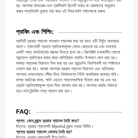
ওয়্যারেন্টি তথ্য এবং পরিষেবার শর্তাবলী পণ্য ডকুমেন্টেশন সঙ্গে অন্তর্ভুক্ত করা
হয়. আপনার কভারেজ এবং ত্রুটিগুলি রিপোর্ট করার বা মেরামতের অনুরোধ
করার পদ্ধতিগুলি বুঝতে দয়া করে এই বিবরণগুলি পর্যালোচনা করুন৷
প্যাকিং এবং শিপিং:
প্রতিটি ড্রয়ার প্যানেল সাবধানে প্যাকেজ করা হয় যাতে এটি নিখুঁত অবস্থায়
আসে। প্যানেলটি প্রথমে প্রতিরক্ষামূলক ফোমে মোড়ানো হয় এবং তারপরে
একটি শক্ত কার্ডবোর্ডের বাক্সের ভিতরে রাখা হয়। ট্রানজিট চলাকালীন কোনো
আন্দোলন প্রতিরোধ করার জন্য অতিরিক্ত প্যাডিং উপকরণ যোগ করা হয়।
সমস্ত প্যাকেজ নিরাপদে সিল করা হয় এবং হ্যান্ডলিং নির্দেশাবলী সহ স্পষ্টভাবে
লেবেল করা হয়। আমরা আপনার ড্রয়ার প্যানেল নিরাপদে এবং অবিলম্বে
আপনার দোরগোড়ায় পৌঁছে দিতে নির্ভরযোগ্য শিপিং ক্যারিয়ার ব্যবহার করি।
বাল্ক অর্ডারের জন্য, ক্ষতি এড়াতে প্যানেলগুলিকে স্ট্যাক করা হয় এবং বড়
ক্রেটে প্রতিরক্ষামূলক স্তর দিয়ে আলাদা করা হয়। আপনার অর্ডার পাঠানো
হয়ে গেলে ট্র্যাকিং তথ্য প্রদান করা হবে।
FAQ:
প্রশ্ন: কোন ব্র্যান্ড ড্রয়ার প্যানেল তৈরি করে?
উত্তর: ড্রয়ার প্যানেলটি Mjmhd ব্র্যান্ড দ্বারা নির্মিত।
প্রশ্নঃ ড্রয়ার প্যানেল কোথায় তৈরি হয়?
উত্তর: ড্রয়ার প্যানেলটি চীনে তৈরি।