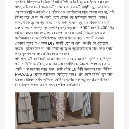
ক্লাসিক ঐতিহ্যগত বিভিন্ন ডিজাইন শৈলীতে নির্বিঘ্নে একত্রিত করা যেতে
পারে, এটি যেকোনো অভ্যন্তরীণ সজ্জার জন্য একটি বহুমুখী পছন্দ করে তোলে।
এর আলংকারিক গুণাবলী এর শক্তি এবং স্থায়িত্বের সাথে আপস করে না, এটি
নিশ্চিত করে যে আপনি একটি পণ্যে সৌন্দর্য এবং কর্মক্ষমতা উভয়ই পাবেন।
আলংকারিক ড্রয়ার প্যানেলের ইনস্টলেশন সহজবোধ্য, এর মানসম্মত মাত্রা
এবং ভালভাবে সমাপ্ত প্রান্তগুলির জন্য ধন্যবাদ। 600 মিমি বাই 400 মিমি
সাইজ সবচেয়ে সাধারণ ড্রয়ারের মাপের সাথে মানানসই, সামঞ্জস্যতা এবং
প্রতিস্থাপন বা কাস্টমাইজেশনের সহজতা প্রদান করে। আপনি একজন
পেশাদার ছুতার বা একজন DIY উত্সাহী হোন না কেন, আপনি এই স্টোরেজ
ড্রয়ার প্যানেলটিকে আপনার নির্দিষ্ট প্রকল্পের প্রয়োজনীয়তার সাথে কাজ করার
জন্য সুবিধাজনক এবং মানিয়ে নিতে পাবেন।
পরিশেষে, এই ক্যাবিনেট ড্রয়ার প্যানেল চমৎকার আর্দ্রতা প্রতিরোধ, উন্নত
প্রান্ত সিলিং প্রযুক্তি, এবং মান এবং স্থায়িত্বের উচ্চ মান পূরণ করে এমন
একটি পণ্য সরবরাহ করার জন্য একটি বলিষ্ঠ 18 মিমি পুরুত্বের সাথে মিলিত
PVC/ABS প্রান্ত ব্যান্ডিংকে একত্রিত করে। এটি একটি আদর্শ পছন্দ যারা
তাদের স্টোরেজ সমাধানগুলিকে একটি আলংকারিক কিন্তু ব্যবহারিক উপাদান
দিয়ে উন্নত করতে চায় যা সময়ের পরীক্ষায় দাঁড়াবে।