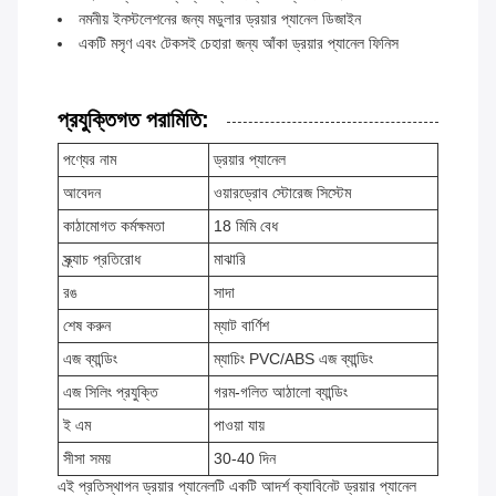
নমনীয় ইনস্টলেশনের জন্য মডুলার ড্রয়ার প্যানেল ডিজাইন
একটি মসৃণ এবং টেকসই চেহারা জন্য আঁকা ড্রয়ার প্যানেল ফিনিস
প্রযুক্তিগত পরামিতি:
পণ্যের নাম
ড্রয়ার প্যানেল
আবেদন
ওয়ারড্রোব স্টোরেজ সিস্টেম
কাঠামোগত কর্মক্ষমতা
18 মিমি বেধ
স্ক্র্যাচ প্রতিরোধ
মাঝারি
রঙ
সাদা
শেষ করুন
ম্যাট বার্ণিশ
এজ ব্যান্ডিং
ম্যাচিং PVC/ABS এজ ব্যান্ডিং
এজ সিলিং প্রযুক্তি
গরম-গলিত আঠালো ব্যান্ডিং
ই এম
পাওয়া যায়
সীসা সময়
30-40 দিন
এই প্রতিস্থাপন ড্রয়ার প্যানেলটি একটি আদর্শ ক্যাবিনেট ড্রয়ার প্যানেল