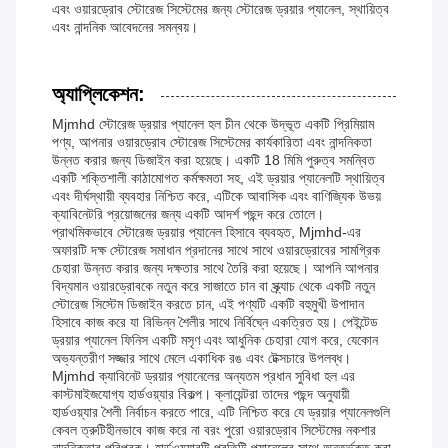
এবং ওয়ারড্রোব স্টোরেজ সিস্টেমের জন্য স্টোরেজ ড্রয়ার প্যানেল, স্থায়িত্ব
এবং নান্দনিক আবেদনের সমন্বয়।
অ্যাপ্লিকেশন:
Mjmhd স্টোরেজ ড্রয়ার প্যানেল হল চীন থেকে উদ্ভূত একটি প্রিমিয়াম
পণ্য, আপনার ওয়ারড্রোব স্টোরেজ সিস্টেমের কার্যকারিতা এবং নান্দনিকতা
উন্নত করার জন্য ডিজাইন করা হয়েছে। একটি 18 মিমি পুরুত্ব সমন্বিত
একটি শক্তিশালী কাঠামোগত কর্মক্ষমতা সহ, এই ড্রয়ার প্যানেলটি স্থায়িত্ব
এবং দীর্ঘস্থায়ী ব্যবহার নিশ্চিত করে, এটিকে আবাসিক এবং বাণিজ্যিক উভয়
ক্যাবিনেটরি প্রয়োজনের জন্য একটি আদর্শ পছন্দ করে তোলে।
প্রাথমিকভাবে স্টোরেজ ড্রয়ার প্যানেল হিসাবে ব্যবহৃত, Mjmhd-এর
অফারটি দক্ষ স্টোরেজ সমাধান প্রদানের সাথে সাথে ওয়ারড্রোবের সামগ্রিক
চেহারা উন্নত করার জন্য দক্ষতার সাথে তৈরি করা হয়েছে। আপনি আপনার
বিদ্যমান ওয়ারড্রোবকে নতুন করে সাজাতে চান বা স্ক্র্যাচ থেকে একটি নতুন
স্টোরেজ সিস্টেম ডিজাইন করতে চান, এই পণ্যটি একটি বহুমুখী উপাদান
হিসাবে কাজ করে যা বিভিন্ন শৈলীর সাথে নির্বিঘ্নে একত্রিত হয়। পেইন্টেড
ড্রয়ার প্যানেল ফিনিস একটি মসৃণ এবং আধুনিক চেহারা যোগ করে, যেকোন
অভ্যন্তরীণ সজ্জার সাথে মেলে একাধিক রঙ এবং টেক্সচারে উপলব্ধ।
Mjmhd ক্যাবিনেট ড্রয়ার প্যানেলের অন্যতম প্রধান সুবিধা হল এর
কাস্টমাইজযোগ্য হার্ডওয়্যার বিকল্প। ক্লায়েন্টরা তাদের পছন্দ অনুযায়ী
হার্ডওয়্যার শৈলী নির্বাচন করতে পারে, এটি নিশ্চিত করে যে ড্রয়ার প্যানেলগুলি
কেবল ত্রুটিহীনভাবে কাজ করে না বরং পুরো ওয়ারড্রোব সিস্টেমের নকশার