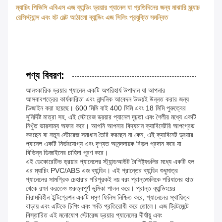
ম্যাচিং পিভিসি এবিএস এজ ব্যান্ডিং ড্রয়ার প্যানেল যা প্রতিদিনের জন্য মাঝারি স্ক্র্যাচ
রেসিস্ট্যান্স এবং হট মেল্ট আঠালো ব্যান্ডিং এজ সিলিং প্রযুক্তি সমন্বিত
পণ্য বিবরণ:
আলংকারিক ড্রয়ার প্যানেল একটি অপরিহার্য উপাদান যা আপনার
আসবাবপত্রের কার্যকারিতা এবং নান্দনিক আবেদন উভয়ই উন্নত করার জন্য
ডিজাইন করা হয়েছে। 600 মিমি বাই 400 মিমি এবং 18 মিমি পুরুত্বের
সুনির্দিষ্ট মাত্রা সহ, এই স্টোরেজ ড্রয়ার প্যানেল দৃঢ়তা এবং শৈলীর মধ্যে একটি
নিখুঁত ভারসাম্য অফার করে। আপনি আপনার বিদ্যমান ক্যাবিনেটরি আপগ্রেড
করছেন বা নতুন স্টোরেজ সমাধান তৈরি করছেন না কেন, এই ক্যাবিনেট ড্রয়ার
প্যানেল একটি নির্ভরযোগ্য এবং দৃশ্যত আনন্দদায়ক বিকল্প প্রদান করে যা
বিভিন্ন ডিজাইনের চাহিদা পূরণ করে।
এই ডেকোরেটিভ ড্রয়ার প্যানেলের স্ট্যান্ডআউট বৈশিষ্ট্যগুলির মধ্যে একটি হল
এর ম্যাচিং PVC/ABS এজ ব্যান্ডিং। এই প্রান্তের ব্যান্ডিং শুধুমাত্র
প্যানেলের সামগ্রিক চেহারার পরিপূরকই নয় বরং প্রান্তগুলিকে পরিধানের হাত
থেকে রক্ষা করতেও গুরুত্বপূর্ণ ভূমিকা পালন করে। প্রান্ত ব্যান্ডিংয়ের
বিরামবিহীন ইন্টিগ্রেশন একটি মসৃণ ফিনিস নিশ্চিত করে, প্যানেলের স্থায়িত্ব
বাড়ায় এবং এটিকে চিপিং এবং ক্ষতি প্রতিরোধী করে তোলে। এজ ট্রিটমেন্টে
বিস্তারিত এই মনোযোগ স্টোরেজ ড্রয়ার প্যানেলের দীর্ঘায়ু এবং