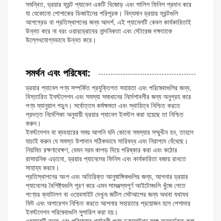
সমন্বিত, ড্রয়ার ফ্রন্ট প্যানেল একটি বিজোড় এবং পালিশ ফিনিশ প্রদান করে
যা যেকোনো পোশাকের ডিজাইনের পরিপূরক। বিদ্যমান ড্রয়ার ফ্রন্টগুলি
আপগ্রেড বা প্রতিস্থাপনের জন্য আদর্শ, এই প্যানেলটি কেবল কার্যকারিতাই
উন্নত করে না বরং ওয়ারড্রোবের নান্দনিকতা এবং স্টোরেজ দক্ষতাকে
উল্লেখযোগ্যভাবে উন্নত করে।
সমর্থন এবং পরিষেবা:
ড্রয়ার প্যানেল পণ্য সম্পর্কিত প্রযুক্তিগত সহায়তা এবং পরিষেবাগুলির জন্য,
বিস্তারিত ইনস্টলেশন এবং সমস্যা সমাধানের নির্দেশাবলীর জন্য অনুগ্রহ করে
পণ্য ম্যানুয়াল পড়ুন। সর্বোত্তম কর্মক্ষমতা এবং স্থায়িত্ব নিশ্চিত করতে
প্রদত্ত নির্দেশিকা অনুযায়ী ড্রয়ার প্যানেল ইনস্টল করা হয়েছে তা নিশ্চিত
করুন।
ইনস্টলেশন বা ব্যবহারের সময় আপনি যদি কোনো সমস্যার সম্মুখীন হন, তাহলে
যাচাই করুন যে সমস্ত উপাদান সঠিকভাবে সারিবদ্ধ এবং নিরাপদে বেঁধেছে।
নিয়মিত রক্ষণাবেক্ষণ, যেমন নরম কাপড় দিয়ে পরিষ্কার করা এবং কঠোর
রাসায়নিক এড়ানো, ড্রয়ার প্যানেলের ফিনিস এবং কার্যকারিতা বজায় রাখতে
সাহায্য করবে।
প্রতিস্থাপনের অংশ এবং অতিরিক্ত আনুষাঙ্গিকগুলির জন্য, আপনার ড্রয়ার
প্যানেলের বৈশিষ্ট্যগুলি পূরণ করে এমন সামঞ্জস্যপূর্ণ আইটেমগুলি খুঁজে পেতে
পণ্যের ক্যাটালগ বা ওয়েবসাইট দেখুন৷ জটিল সেটআপের জন্য অথবা যথাযথ
ফিট এবং অপারেশন নিশ্চিত করতে আপনার সহায়তার প্রয়োজন হলে পেশাদার
ইনস্টলেশন পরিষেবাগুলি সুপারিশ করা হয়।