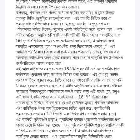
স্থিতিস্থাপকতায় উল্লেখযোগ্যভাবে অবদান রাখে, এটি বিভিন্ন পরিবেশে
দৈনন্দিন ব্যবহারের জন্য উপযুক্ত করে তোলে।
উপরন্তু, প্যানেল গরম-গলিত আঠালো ব্যান্ডিং ব্যবহারের মাধ্যমে উন্নত
প্রান্ত সিলিং প্রযুক্তি অন্তর্ভুক্ত করে। এই পদ্ধতি নিশ্চিত করে যে
প্রান্তগুলি সুরক্ষিতভাবে বন্ধন করা হয়েছে, আর্দ্রতা অনুপ্রবেশ এবং
পরিবেশগত ক্ষতির বিরুদ্ধে সুরক্ষার একটি অতিরিক্ত স্তর প্রদান করে। গরম-
গলিত আঠালো ব্যান্ডিং কৌশলটি একটি আঁটসাঁট সীলমোহরের গ্যারান্টি দেয় যা
বিভিন্ন পরিস্থিতিতে প্যানেলের অখণ্ডতা বজায় রাখে, যা আর্দ্রতা এবং
আর্দ্রতা এক্সপোজার প্রবণ অঞ্চলগুলির জন্য বিশেষভাবে গুরুত্বপূর্ণ। এই
আর্দ্রতা প্রতিরোধের জন্য ক্যাবিনেট ড্রয়ার প্যানেল রান্নাঘর, বাথরুম এবং
অন্যান্য স্থানগুলির জন্য একটি চমৎকার পছন্দ যেখানে আর্দ্রতা কম উপকরণের
কার্যকারিতাকে আপস করতে পারে।
এই আলংকারিক ড্রয়ার প্যানেলের 18 মিমি পুরুত্বটি সর্বোত্তম কাঠামোগত
কর্মক্ষমতা প্রদানের জন্য সাবধানে নির্বাচন করা হয়েছে। এই বেধ দৃঢ় সমর্থন
এবং স্থায়িত্ব প্রদান করে, নিশ্চিত করে যে প্যানেলটি ওয়ারিং বা নমন ছাড়াই
নিয়মিত ব্যবহার সহ্য করতে পারে। এটির আকৃতি বজায় রাখতে এবং স্টোরেজ
ড্রয়ারের বিষয়বস্তুকে কার্যকরভাবে সমর্থন করার জন্য এটি যথেষ্ট পুরু, তবুও
এটি সহজ ইনস্টলেশনের জন্য যথেষ্ট হালকা। 18 মিমি স্ট্রাকচারাল
পারফরম্যান্স বৈশিষ্ট্য নিশ্চিত করে যে এই স্টোরেজ ড্রয়ার প্যানেল আবাসিক
এবং বাণিজ্যিক উভয় অ্যাপ্লিকেশনের চাহিদা পূরণ করে, ক্যাবিনেটরি
প্রয়োজনের জন্য একটি দীর্ঘস্থায়ী এবং নির্ভরযোগ্য সমাধান প্রদান করে।
এর কার্যকরী সুবিধাগুলি ছাড়াও, ক্যাবিনেট ড্রয়ার প্যানেলটি নান্দনিকতার কথা
মাথায় রেখে ডিজাইন করা হয়েছে। মসৃণ পৃষ্ঠ এবং সুনির্দিষ্ট প্রান্ত ব্যান্ডিং একটি
পালিশ এবং পেশাদার চেহারাতে অবদান রাখে যা আপনার আসবাবপত্রের
সামগ্রিক চেহারা বাড়ায়। এই প্যানেলটিকে আধুনিক মিনিমালিস্ট থেকে