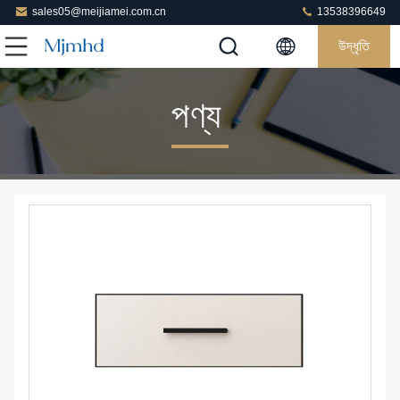
sales05@meijiamei.com.cn
13538396649
উদ্ধৃতি
পণ্য