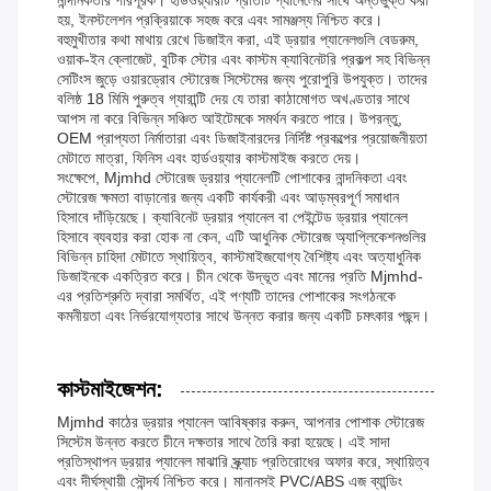
নান্দনিকতার পরিপূরক। হার্ডওয়্যারটি প্রতিটি প্যানেলের সাথে অন্তর্ভুক্ত করা
হয়, ইনস্টলেশন প্রক্রিয়াকে সহজ করে এবং সামঞ্জস্য নিশ্চিত করে।
বহুমুখীতার কথা মাথায় রেখে ডিজাইন করা, এই ড্রয়ার প্যানেলগুলি বেডরুম,
ওয়াক-ইন ক্লোজেট, বুটিক স্টোর এবং কাস্টম ক্যাবিনেটরি প্রকল্প সহ বিভিন্ন
সেটিংস জুড়ে ওয়ারড্রোব স্টোরেজ সিস্টেমের জন্য পুরোপুরি উপযুক্ত। তাদের
বলিষ্ঠ 18 মিমি পুরুত্ব গ্যারান্টি দেয় যে তারা কাঠামোগত অখণ্ডতার সাথে
আপস না করে বিভিন্ন সঞ্চিত আইটেমকে সমর্থন করতে পারে। উপরন্তু,
OEM প্রাপ্যতা নির্মাতারা এবং ডিজাইনারদের নির্দিষ্ট প্রকল্পের প্রয়োজনীয়তা
মেটাতে মাত্রা, ফিনিস এবং হার্ডওয়্যার কাস্টমাইজ করতে দেয়।
সংক্ষেপে, Mjmhd স্টোরেজ ড্রয়ার প্যানেলটি পোশাকের নান্দনিকতা এবং
স্টোরেজ ক্ষমতা বাড়ানোর জন্য একটি কার্যকরী এবং আড়ম্বরপূর্ণ সমাধান
হিসাবে দাঁড়িয়েছে। ক্যাবিনেট ড্রয়ার প্যানেল বা পেইন্টেড ড্রয়ার প্যানেল
হিসাবে ব্যবহার করা হোক না কেন, এটি আধুনিক স্টোরেজ অ্যাপ্লিকেশনগুলির
বিভিন্ন চাহিদা মেটাতে স্থায়িত্ব, কাস্টমাইজযোগ্য বৈশিষ্ট্য এবং অত্যাধুনিক
ডিজাইনকে একত্রিত করে। চীন থেকে উদ্ভূত এবং মানের প্রতি Mjmhd-
এর প্রতিশ্রুতি দ্বারা সমর্থিত, এই পণ্যটি তাদের পোশাকের সংগঠনকে
কমনীয়তা এবং নির্ভরযোগ্যতার সাথে উন্নত করার জন্য একটি চমৎকার পছন্দ।
কাস্টমাইজেশন:
Mjmhd কাঠের ড্রয়ার প্যানেল আবিষ্কার করুন, আপনার পোশাক স্টোরেজ
সিস্টেম উন্নত করতে চীনে দক্ষতার সাথে তৈরি করা হয়েছে। এই সাদা
প্রতিস্থাপন ড্রয়ার প্যানেল মাঝারি স্ক্র্যাচ প্রতিরোধের অফার করে, স্থায়িত্ব
এবং দীর্ঘস্থায়ী সৌন্দর্য নিশ্চিত করে। মানানসই PVC/ABS এজ ব্যান্ডিং