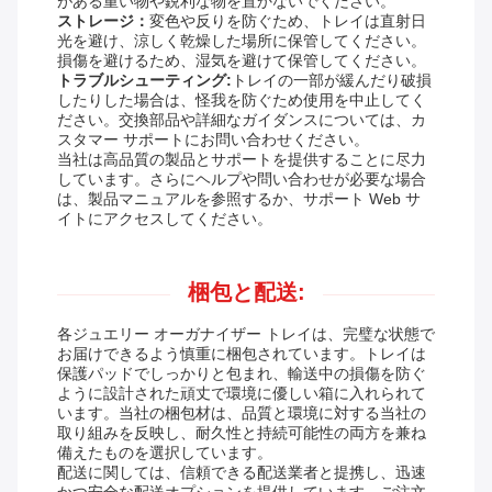
がある重い物や鋭利な物を置かないでください。
ストレージ：
変色や反りを防ぐため、トレイは直射日
光を避け、涼しく乾燥した場所に保管してください。
損傷を避けるため、湿気を避けて保管してください。
トラブルシューティング:
トレイの一部が緩んだり破損
したりした場合は、怪我を防ぐため使用を中止してく
ださい。交換部品や詳細なガイダンスについては、カ
スタマー サポートにお問い合わせください。
当社は高品質の製品とサポートを提供することに尽力
しています。さらにヘルプや問い合わせが必要な場合
は、製品マニュアルを参照するか、サポート Web サ
イトにアクセスしてください。
梱包と配送:
各ジュエリー オーガナイザー トレイは、完璧な状態で
お届けできるよう慎重に梱包されています。トレイは
保護パッドでしっかりと包まれ、輸送中の損傷を防ぐ
ように設計された頑丈で環境に優しい箱に入れられて
います。当社の梱包材は、品質と環境に対する当社の
取り組みを反映し、耐久性と持続可能性の両方を兼ね
備えたものを選択しています。
配送に関しては、信頼できる配送業者と提携し、迅速