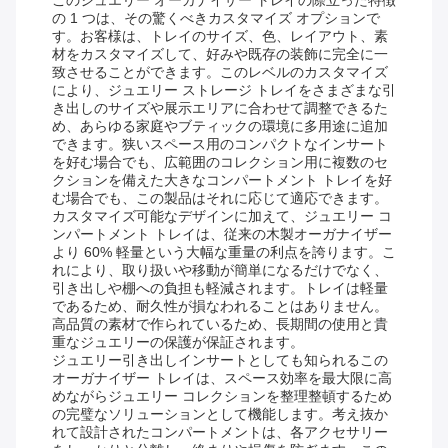
このジュエリー オーガナイザー トレイの際立った特徴
の 1 つは、その驚くべきカスタマイズ オプションで
す。お客様は、トレイのサイズ、色、レイアウト、素
材をカスタマイズして、好みや既存の装飾に完全に一
致させることができます。このレベルのカスタマイズ
により、ジュエリー ストレージ トレイをさまざまな引
き出しのサイズや展示エリアに合わせて調整できるた
め、あらゆる家庭やブティックの環境に多用途に追加
できます。狭いスペース用のコンパクトなインサート
を好む場合でも、広範囲のコレクション用に複数のセ
クションを備えた大きなコンパートメント トレイを好
む場合でも、この製品はそれに応じて適応できます。
カスタマイズ可能なデザインに加えて、ジュエリー コ
ンパートメント トレイは、従来の木製オーガナイザー
より 60% 軽量という大幅な重量の利点を誇ります。こ
れにより、取り扱いや移動が簡単になるだけでなく、
引き出しや棚への負担も軽減されます。トレイは軽量
であるため、耐久性が損なわれることはありません。
高品質の素材で作られているため、長期間の使用と貴
重なジュエリーの保護が保証されます。
ジュエリー引き出しインサートとしても知られるこの
オーガナイザー トレイは、スペース効率を最大限に高
めながらジュエリー コレクションを整理整頓するため
の完璧なソリューションとして機能します。考え抜か
れて設計されたコンパートメントは、各アクセサリー