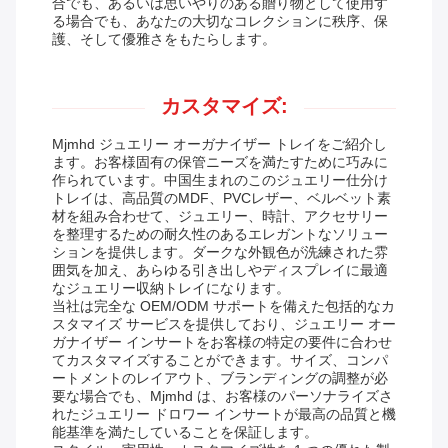
合でも、あるいは思いやりのある贈り物として使用す
る場合でも、あなたの大切なコレクションに秩序、保
護、そして優雅さをもたらします。
カスタマイズ:
Mjmhd ジュエリー オーガナイザー トレイをご紹介し
ます。お客様固有の保管ニーズを満たすために巧みに
作られています。中国生まれのこのジュエリー仕分け
トレイは、高品質のMDF、PVCレザー、ベルベット素
材を組み合わせて、ジュエリー、時計、アクセサリー
を整理するための耐久性のあるエレガントなソリュー
ションを提供します。ダークな外観色が洗練された雰
囲気を加え、あらゆる引き出しやディスプレイに最適
なジュエリー収納トレイになります。
当社は完全な OEM/ODM サポートを備えた包括的なカ
スタマイズ サービスを提供しており、ジュエリー オー
ガナイザー インサートをお客様の特定の要件に合わせ
てカスタマイズすることができます。サイズ、コンパ
ートメントのレイアウト、ブランディングの調整が必
要な場合でも、Mjmhd は、お客様のパーソナライズさ
れたジュエリー ドロワー インサートが最高の品質と機
能基準を満たしていることを保証します。