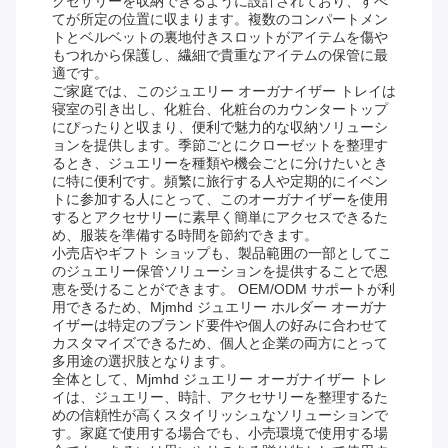
クセサリーを収納できるように設計されており、すべ
てが所定の位置に収まります。複数のコンパートメン
トとベルベットの裏地付きスロットがアイテムを傷や
もつれから保護し、繊細で貴重なアイテムの保管に最
適です。
ご家庭では、このジュエリー オーガナイザー トレイは
寝室の引き出し、化粧台、化粧台のカウンタートップ
にぴったりと収まり、便利で魅力的な収納ソリューシ
ョンを提供します。季節ごとにクローゼットを整理す
るとき、ジュエリーを種類や機会ごとに分けたいとき
に特に便利です。頻繁に旅行する人や定期的にイベン
トに参加する人にとって、このオーガナイザーを使用
するとアクセサリーに素早く簡単にアクセスできるた
め、服装を準備する時間を節約できます。
小売店やギフト ショップも、製品範囲の一部としてこ
のジュエリー保管ソリューションを提供することで恩
恵を受けることができます。 OEM/ODM サポートが利
用できるため、Mjmhd ジュエリー ホルダー オーガナ
イザーは特定のブランド要件や個人の好みに合わせて
カスタマイズできるため、個人と企業の両方にとって
多用途の選択肢となります。
全体として、Mjmhd ジュエリー オーガナイザー トレ
イは、ジュエリー、時計、アクセサリーを整理するた
めの信頼性が高くスタイリッシュなソリューションで
す。家庭で使用する場合でも、小売環境で使用する場