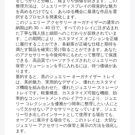
をしっかりと分離し、絡まりや損傷を防ぎます。この
整理方法は、ジュエリーディスプレイの視覚的な魅力
を高めるだけでなく、あらゆる機会に最適な作品を選
択するプロセスを簡素化します。
このジュエリー アクセサリー オーガナイザーの通常の
納期は約 30 ～ 40 日で、すべてのトレイに注ぎ込まれ
た丁寧な職人技と細部へのこだわりが反映されていま
す。この期間により、カスタマイズ オプションを正確
に履行することができ、各顧客が正確な仕様と期待を
満たす製品を確実に受け取ることができます。あなた
のアクセサリーを今後何年にもわたって整理して保護
できる、高品質でパーソナライズされたジュエリーの
保管ソリューションを手に入れるには、待つ価値があ
ります。
要約すると、黒のジュエリー オーガナイザー トレイ
は、美的魅力、実用的なデザイン、優れたカスタマイ
ズ機能を組み合わせた、優れたジュエリー ストレージ
トレイです。軽量構造、カスタマイズ可能な機能、効
率的なコンパートメントのレイアウトにより、ジュエ
リー コレクションを優雅かつ簡単に整理したい人にと
って欠かせないアクセサリーとなっています。ジュエ
リー引き出しのインサートとして使用する場合でも、
オープンに展示する場合でも、このトレイは、大切な
ジュエリー アクセサリーの保管と展示の方法を強化し
ます。