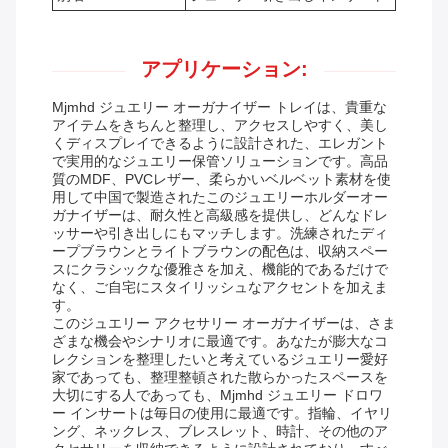
アプリケーション:
Mjmhd ジュエリー オーガナイザー トレイは、貴重な
アイテムをきちんと整理し、アクセスしやすく、美し
くディスプレイできるように設計された、エレガント
で実用的なジュエリー保管ソリューションです。高品
質のMDF、PVCレザー、柔らかいベルベット素材を使
用して中国で製造されたこのジュエリーホルダーオー
ガナイザーは、耐久性と高級感を提供し、どんなドレ
ッサーや引き出しにもマッチします。洗練されたディ
ープブラウンとライトブラウンの配色は、収納スペー
スにクラシックな優雅さを加え、機能的であるだけで
なく、ご自宅にスタイリッシュなアクセントを加えま
す。
このジュエリー アクセサリー オーガナイザーは、さま
ざまな機会やシナリオに最適です。あなたが膨大なコ
レクションを整理したいと考えているジュエリー愛好
家であっても、整理整頓された散らかったスペースを
大切にする人であっても、Mjmhd ジュエリー ドロワ
ー インサートは毎日の使用に最適です。指輪、イヤリ
ング、ネックレス、ブレスレット、時計、その他のア