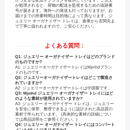
かつ安全な配送オプションを提供しています。ご注文
が処理されると、荷物の配送を監視するための追跡番
号が届きます。海外への発送も行っておりますが、お
届けまでの所要時間は目的地によって異なります。ジ
ュエリー オーガナイザー トレイは、倉庫から玄関先ま
で丁寧に扱われますので、ご安心ください。
よくある質問：
Q1: ジュエリー オーガナイザー トレイはどのブランド
のものですか?
A1: ジュエリーオーガナイザートレイはMjmhdブラン
ドのものです。
Q2: ジュエリーオーガナイザートレイはどこで製造さ
れていますか?
A2: ジュエリーオーガナイザートレイは中国製です。
Q3: Mjmhd ジュエリー オーガナイザー トレイにはど
のような素材が使用されていますか?
A3: ジュエリー オーガナイザー トレイは、ジュエリー
を安全に保管、整理できるように設計された高品質の
素材で作られています。 (具体的な素材の詳細につい
ては商品説明をご参照ください。)
Q4: ジュエリー オーガナイザー トレイにはコンパート
メントがいくつありますか?