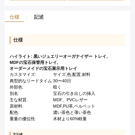
仕様
記述
仕様
ハイライト:
黒いジュエリーオーガナイザー トレイ
,
MDFの宝石保管用トレイ
,
オーダーメイドの宝石展示用トレイ
カスタマイズ:
サイズ,色,配置,材料
典型的なリードタイム:
30〜40日
外部色:
暗く
別名:
宝石の引き出しの挿入
主な材質:
MDF、PVCレザー
原材料:
MDF,PU革,ベルベット
配色:
濃い茶色と薄い茶色
重量の優位性:
木材より60%軽量