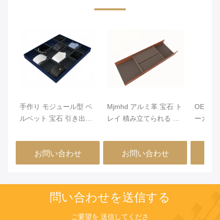
手作り モジュール型 ベ
Mjmhd アルミ革 宝石 ト
OEM 
ルベット 宝石 引き出し
レイ 積み立てられる 宝
ーガナ
オーガナイザー クロー
石 トレー 引き出し用 手
ルミニウ
ゼット 引き出し 挿入
作り
ー 460x
お問い合わせ
お問い合わせ
お
問い合わせを送信する
ご要望を 送信してくださ