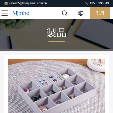
sales05@meijiamei.com.cn
13538396649
引用
製品