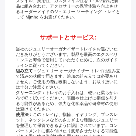
スタイル、実用性、カスタマイズ性を 1 つの優れた製
品に組み合わせ、アクセサリーの保管体験を向上させ
るオーダーメイドのジュエリー ソーティング トレイと
して Mjmhd をお選びください。
サポートとサービス:
当社のジュエリーオーガナイザートレイをお選びいた
だきありがとうございます。製品を最高のエクスペリ
エンスと寿命で使用していただくために、次のガイド
ラインに従ってください。
組み立て：
ジュエリー オーガナイザー トレイは組み立
て済みの状態で届きます。追加の組み立ては必要あり
ません。ご使用の際は破損しないよう、お取り扱いに
は十分ご注意ください。
クリーニング：
トレイのお手入れは、乾いた柔らかい
布で軽く拭いてください。表面や仕上げに損傷を与え
る可能性があるため、強力な化学薬品や研磨材の使用
は避けてください。
使用法：
このトレイは、指輪、イヤリング、ブレスレ
ット、ネックレスなどのさまざまな種類のジュエリー
を整理して保管できるように設計されています。コン
パートメントに傷を付けたり変形させたりする可能性