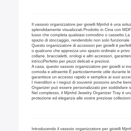
Il vassoio organizzatore per gioielli Mjmhd è una soluzi
splendidamente visualizzati.Prodotto in Cina con MDF di
lusso che completa qualsiasi comodino o cassetto.La 
spazio di stoccaggio, rendendolo non solo funzionale
Questo organizzatore di accessori per gioielli è perfet
o qualcuno che apprezza uno spazio ordinato e privo di 
collane, braccialetti, orologi e altri accessori, garant
intricciPerfetto per pezzi delicati e preziosi.
A casa, questo vassoio organizzatore per gioielli si i
comoda e attraente.È particolarmente utile durante le
garantisce un accesso rapido e semplice ai suoi acces
I rivenditori e i negozi di souvenir possono anche bene
Organizer può essere personalizzato per soddisfare sp
Nel complesso, il Mjmhd Jewelry Organizer Tray è una 
protezione ed eleganza alle vostre preziose collezioni
Introducendo il vassoio organizzatore per gioielli Mjm