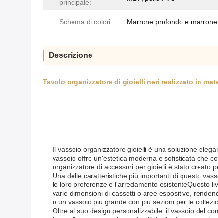
principale:
Schema di colori:
Marrone profondo e marrone 
Descrizione
Tavolo organizzatore di gioielli neri realizzato in m
Il vassoio organizzatore gioielli è una soluzione elega
vassoio offre un'estetica moderna e sofisticata che com
organizzatore di accessori per gioielli è stato creato pe
Una delle caratteristiche più importanti di questo vass
le loro preferenze e l'arredamento esistenteQuesto liv
varie dimensioni di cassetti o aree espositive, rende
o un vassoio più grande con più sezioni per le colle
Oltre al suo design personalizzabile, il vassoio del co