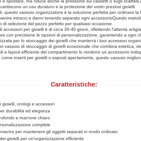
 e spostare, ma riduce anche la pressione sui cassetti o sugli scaffal
arantiscono un uso duraturo e la protezione dei vostri preziosi gioielli.
, questo vassoio organizzatore è la soluzione perfetta per ordinare la tu
venire intrecci e danni tenendo separato ogni accessorioQuesto metodo d
so di selezione del pezzo perfetto per qualsiasi occasione.
cessori per gioielli è di circa 30-40 giorni, riflettendo l'attenta artigiana
e con precisione le opzioni di personalizzazione, garantendo a ogni cl
zata per lo stoccaggio dei gioielli che manterrà i tuoi accessori organizz
o è un vassoio di stoccaggio di gioielli eccezionale che combina estetica,
ili e layout efficiente del compartimento lo rendono un accessorio indi
zati come inserti per gioielli o esposti apertamente, questo vassoio miglio
Caratteristiche:
gioielli, orologi e accessori
per durabilità ed eleganza
rofondo e marrone chiaro
personalizzazione complete
 inserire per mantenere gli oggetti separati in modo ordinato
ei gioielli per un'organizzazione efficiente