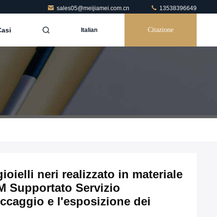
sales05@meijiamei.com.cn
13538396649
Casi
Citazione
Italian
oielli neri realizzato in materiale
 Supportato Servizio
occaggio e l'esposizione dei