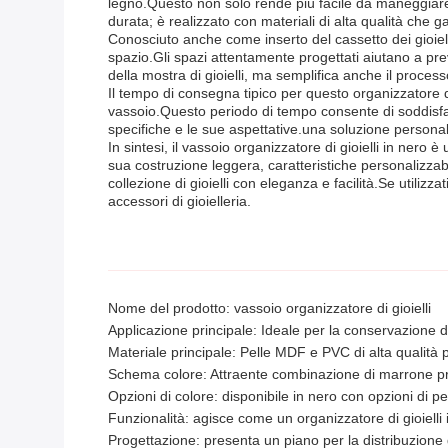
legno.Questo non solo rende più facile da maneggiare
durata; è realizzato con materiali di alta qualità che g
Conosciuto anche come inserto del cassetto dei gioielli
spazio.Gli spazi attentamente progettati aiutano a pre
della mostra di gioielli, ma semplifica anche il proces
Il tempo di consegna tipico per questo organizzatore di ac
vassoio.Questo periodo di tempo consente di soddisfar
specifiche e le sue aspettative.una soluzione personaliz
In sintesi, il vassoio organizzatore di gioielli in ner
sua costruzione leggera, caratteristiche personalizzab
collezione di gioielli con eleganza e facilità.Se utiliz
accessori di gioielleria.
Nome del prodotto: vassoio organizzatore di gioielli
Applicazione principale: Ideale per la conservazione di 
Materiale principale: Pelle MDF e PVC di alta qualità 
Schema colore: Attraente combinazione di marrone p
Opzioni di colore: disponibile in nero con opzioni di 
Funzionalità: agisce come un organizzatore di gioielli
Progettazione: presenta un piano per la distribuzione d