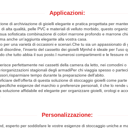
Applicazioni:
one di archiviazione di gioielli elegante e pratica progettata per mantener
 alta qualità, pelle PVC e materiali di velluto morbido, questo organizz
sua sofisticata combinazione di colori marrone profondo e marrone chia
 ma anche un'aggiunta elegante alla vostra casa.
to per una varietà di occasioni e scenari.Che tu sia un appassionato di g
disordine, l'inserto del cassetto dei gioielli Mjmhd è ideale per l'uso qu
endo che tutto abbia il suo posto.I numerosi compartimenti e le fessure riv
nserisce perfettamente nei cassetti della camera da letto, nei comodini 
 riorganizzazioni stagionali degli armadiPer chi viaggia spesso o parte
sori,risparmiare tempo durante la preparazione dell'abito.
ficiare dell'offerta di questa soluzione di stoccaggio gioielli come par
ecifiche esigenze del marchio o preferenze personali, il che lo rende u
soluzione affidabile ed elegante per organizzare gioielli, orologi e ac
.
Personalizzazione:
hd, esperto per soddisfare le vostre esigenze di stoccaggio uniche.e mat