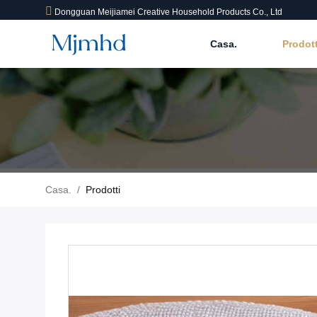
Dongguan Meijiamei Creative Household Products Co., Ltd
Casa.
Prodot
Casa.
/
Prodotti