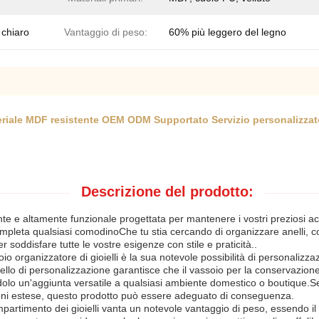
chiaro
Vantaggio di peso:
60% più leggero del legno
ateriale MDF resistente OEM ODM Supportato Servizio personalizzato
Descrizione del prodotto:
nte e altamente funzionale progettata per mantenere i vostri preziosi acce
pleta qualsiasi comodinoChe tu stia cercando di organizzare anelli, colla
r soddisfare tutte le vostre esigenze con stile e praticità..
oio organizzatore di gioielli è la sua notevole possibilità di personaliz
ello di personalizzazione garantisce che il vassoio per la conservazione
ndolo un'aggiunta versatile a qualsiasi ambiente domestico o boutique.Se
zioni estese, questo prodotto può essere adeguato di conseguenza.
mpartimento dei gioielli vanta un notevole vantaggio di peso, essendo il 6