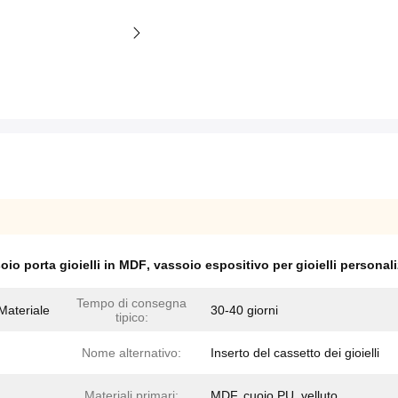
oio porta gioielli in MDF
,
vassoio espositivo per gioielli personal
Tempo di consegna
Materiale
30-40 giorni
tipico:
Nome alternativo:
Inserto del cassetto dei gioielli
Materiali primari:
MDF, cuoio PU, velluto