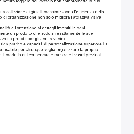
iLa natura leggera del vassoio non compromette la sua
a collezione di gioielli massimizzando l'efficienza dello
i organizzazione non solo migliora l'attrattiva visiva
lità e l'attenzione ai dettagli investiti in ogni
iente un prodotto che soddisfi esattamente le sue
ati e protetti per gli anni a venire.
 design pratico e capacità di personalizzazione superiore.La
spensabile per chiunque voglia organizzare la propria
ra il modo in cui conservate e mostrate i vostri preziosi