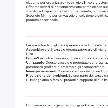
elegante per organizzare i vostri gioielliIl colore este
Offriamo servizi di personalizzazione completi con su
specifiche.Disposizione del compartimento, o di marca, M
Scegliete Mjmhd per un vassoio di selezione gioielli s
prodotto eccezionale.
Per garantire la migliore esperienza e la longevità del
Assemblaggio:
Il vassoio organizzatore gioielli vie
l'uso.
Pulizia:
Per pulire il vassoio, pulire con delicatezza 
Utilizzando:
Questo vassoio è progettato per organizzare
potrebbero graffiare o deformare gli scompartimenti.
Immagazzinamento:
Conservare il vassoio in un luogo
Risoluzione dei problemi:
Se una parte del vassoio s
Ci impegniamo a fornirvi prodotti e supporto di qualità.
Ogni vassoio per organizzatori di gioielli e' accuratam