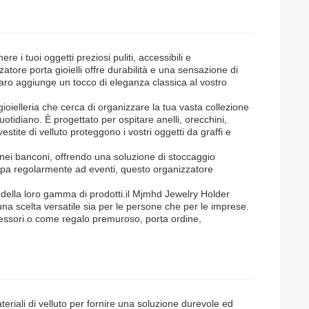
e i tuoi oggetti preziosi puliti, accessibili e
atore porta gioielli offre durabilità e una sensazione di
ro aggiunge un tocco di eleganza classica al vostro
ioielleria che cerca di organizzare la tua vasta collezione
otidiano. È progettato per ospitare anelli, orecchini,
estite di velluto proteggono i vostri oggetti da graffi e
o nei banconi, offrendo una soluzione di stoccaggio
cipa regolarmente ad eventi, questo organizzatore
te della loro gamma di prodotti.il Mjmhd Jewelry Holder
na scelta versatile sia per le persone che per le imprese.
cessori.o come regalo premuroso, porta ordine,
eriali di velluto per fornire una soluzione durevole ed