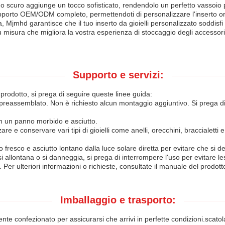
rno scuro aggiunge un tocco sofisticato, rendendolo un perfetto vassoio pe
pporto OEM/ODM completo, permettendoti di personalizzare l'inserto orga
jmhd garantisce che il tuo inserto da gioielli personalizzato soddisfi i 
u misura che migliora la vostra esperienza di stoccaggio degli accessori
Supporto e servizi:
 prodotto, si prega di seguire queste linee guida:
ne preassemblato. Non è richiesto alcun montaggio aggiuntivo. Si prega 
con un panno morbido e asciutto.
 e conservare vari tipi di gioielli come anelli, orecchini, braccialetti e 
 fresco e asciutto lontano dalla luce solare diretta per evitare che si de
i allontana o si danneggia, si prega di interrompere l'uso per evitare les
 Per ulteriori informazioni o richieste, consultate il manuale del prodotto
Imballaggio e trasporto:
ente confezionato per assicurarsi che arrivi in perfette condizioni.scato