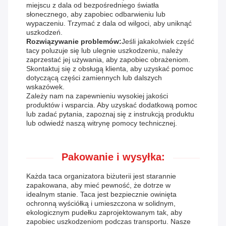
miejscu z dala od bezpośredniego światła
słonecznego, aby zapobiec odbarwieniu lub
wypaczeniu. Trzymać z dala od wilgoci, aby uniknąć
uszkodzeń.
Rozwiązywanie problemów:
Jeśli jakakolwiek część
tacy poluzuje się lub ulegnie uszkodzeniu, należy
zaprzestać jej używania, aby zapobiec obrażeniom.
Skontaktuj się z obsługą klienta, aby uzyskać pomoc
dotyczącą części zamiennych lub dalszych
wskazówek.
Zależy nam na zapewnieniu wysokiej jakości
produktów i wsparcia. Aby uzyskać dodatkową pomoc
lub zadać pytania, zapoznaj się z instrukcją produktu
lub odwiedź naszą witrynę pomocy technicznej.
Pakowanie i wysyłka:
Każda taca organizatora biżuterii jest starannie
zapakowana, aby mieć pewność, że dotrze w
idealnym stanie. Taca jest bezpiecznie owinięta
ochronną wyściółką i umieszczona w solidnym,
ekologicznym pudełku zaprojektowanym tak, aby
zapobiec uszkodzeniom podczas transportu. Nasze