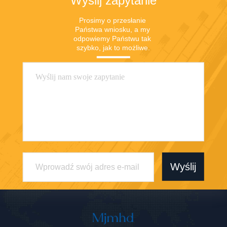
Wyślij zapytanie
Prosimy o przesłanie 
Państwa wniosku, a my 
odpowiemy Państwu tak 
szybko, jak to możliwe.
Wyślij