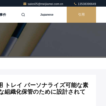
sales05@meijiamei.com.cn
13538396649
事件
引用
Japanese
用 トレイ パーソナライズ可能な素
全な組織化保管のために設計されて