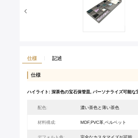
仕様
記述
仕様
ハイライト:
深茶色の宝石保管皿
,
パーソナライズ可能な
配色:
濃い茶色と薄い茶色
材料構成:
MDF,PVC革,ベルベット
デフォルト色:
完全なカスタマイズが可能