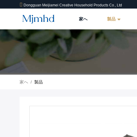
Dongguan Meijiamei Creative Household Products Co., Ltd
家へ
製品
家へ
/
製品