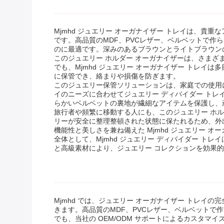
Mjmhd ジュエリー オーガナイザー トレイは、
です。高品質のMDF、PVCレザー、ベルベットで
のに最適です。深みのあるブラウンとライトブラウン
このジュエリー ホルダー オーガナイザーは、さま
でも、Mjmhd ジュエリー オーガナイザー トレ
に保管でき、絡まりや損傷を防ぎます。
このジュエリー保管ソリューションは、家庭での使用
イのニーズに合わせてジュエリー ディバイダー ト
らかいベルベットの裏地が繊細なアイテムを保護し、
旅行者や頻繁に移動する人にも、このジュエリー ホ
リーが安全に整理整頓された状態に保たれるため、外
機能性と美しさを兼ね備えた Mjmhd ジュエリー 
全体として、Mjmhd ジュエリー ディバイダー 
と高級素材により、ジュエリー コレクションを効果
Mjmhd では、ジュエリー オーガナイザー トレイ
きます。高品質のMDF、PVCレザー、ベルベット
でも、当社の OEM/ODM サポートによるカスタマ