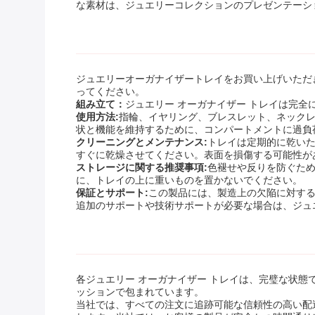
な素材は、ジュエリーコレクションのプレゼンテーシ
ジュエリーオーガナイザートレイをお買い上げいただ
ってください。
組み立て：
ジュエリー オーガナイザー トレイは完
使用方法:
指輪、イヤリング、ブレスレット、ネック
状と機能を維持するために、コンパートメントに過負
クリーニングとメンテナンス:
トレイは定期的に乾い
すぐに乾燥させてください。表面を損傷する可能性が
ストレージに関する推奨事項:
色褪せや反りを防ぐため
に、トレイの上に重いものを置かないでください。
保証とサポート:
この製品には、製造上の欠陥に対す
追加のサポートや技術サポートが必要な場合は、ジュエ
各ジュエリー オーガナイザー トレイは、完璧な状
ッションで包まれています。
当社では、すべての注文に追跡可能な信頼性の高い配