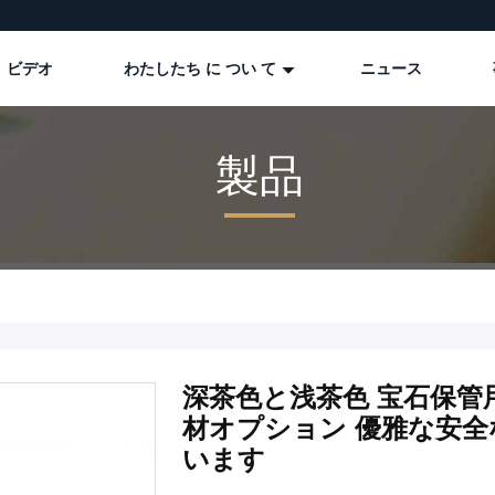
ビデオ
わたしたち に つい て
ニュース
製品
深茶色と浅茶色 宝石保管
材オプション 優雅な安
います