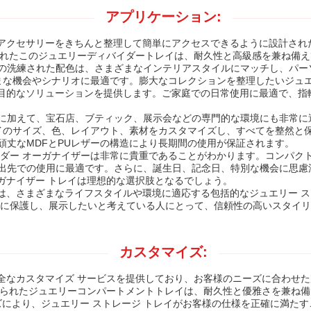
アプリケーション:
貴重なアクセサリーをきちんと整理して簡単にアクセスできるように設計さ
作られたこのジュエリーディバイダートレイは、耐久性と高級感を兼ね備
の洗練された配色は、さまざまなインテリアスタイルにマッチし、パー
ざまな機会やシナリオに最適です。膨大なコレクションを整理したいジュ
イは多目的なソリューションを提供します。ご家庭での日常使用に最適で、
に加えて、宝石店、ブティック、展示会などの専門的な環境にも非常に
レイのサイズ、色、レイアウト、素材をカスタマイズし、すべてを整然と
頑丈なMDFとPUレザーの構造により長期間の使用が保証されます。
ルダー オーガナイザーは非常に貴重であることがわかります。コンパク
出先での使用に最適です。さらに、誕生日、記念日、特別な機会に思慮
オーガナイザー トレイは理想的な選択肢となるでしょう。
トレイは、さまざまなライフスタイルや環境に適応する包括的なジュエリー 
的に保護し、展示したいと考えている人にとって、信頼性の高いスタイ
カスタマイズ:
の完全なカスタマイズ サービスを提供しており、お客様のニーズに合わせ
で作られたジュエリーコンパートメントトレイは、耐久性と優雅さを兼ね
イズにより、ジュエリー ストレージ トレイがお客様の仕様を正確に満た