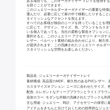
ある場合でも、このオーガナイザー トレイを使用す
を防ぐことができます。
このジュエリーホルダーオーガナイザーの重要な特徴
運んだり、必要に応じて家の中で移動したりすること
タイリッシュなアクセントを加えます。
すべてのお客様が独自のニーズを持っていることを理解
に応じて、デザイン、サイズ、色、ブランドをカスタ
いる個人であっても、当社の柔軟な製造オプションに
要約すると、このジュエリー アクセサリー オーガナ
レザー、ベルベット素材の組み合わせにより、耐久性
が提供されます。この洗練されたジュエリー ホルダ
スタイリッシュな空間をお楽しみください。
製品名: ジュエリーオーガナイザートレイ
素材構成: 高品質のMDF、耐久性のあるPVCレザー
カスタマイズオプション: ニーズに合わせたサイズ、
配色: エレガントなディープブラウンとライトブラウ
追加カラー: モダンな外観の洗練されたブラックも利
主な用途: ジュエリー、時計、アクセサリーの保管に
アイテムをきちんと分けておくための効率的なジュエ