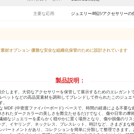
主要な応用:
ジュエリー/時計/アクセサリーの
な素材オプション 優雅な安全な組織化保管のために設計されています
製品説明：
ご紹介します。大切なアクセサリーを保管して展示するためのエレガント
トベルベットなどの高品質素材を調和してブレンドして作られたこのジュ
す。
 MDF (中密度ファイバーボード) ベースで、時間の経過による不要
洗練されたダークカラーの美しさを際立たせるだけでなく、傷や日常の
繊細なジュエリーを柔らかく穏やかに置く場所となり、傷や損傷のリス
リング、イヤリング、ネックレス、ブレスレット、時計など、さまざまな
ンパートメントがあり、コレクションを簡単に分類して整理できます。