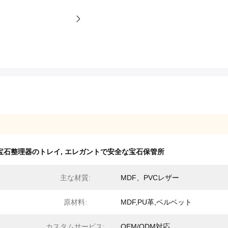
宝石整理器のトレイ
,
エレガントで安全な宝石保管所
主な材質:
MDF、PVCレザー
原材料:
MDF,PU革,ベルベット
カスタムサービス:
OEM/ODM対応