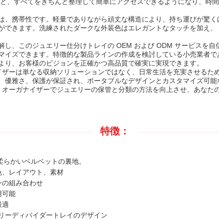
ると、すべてをきちんと整理して簡単にアクセスできるようになり、時
は、携帯性です。軽量でありながら頑丈な構造により、持ち運びが驚く
ができます。洗練されたダークな外装色はエレガントなタッチを加え、
し、このジュエリー仕分けトレイの OEM および ODM サービスを
マイズできます。特徴的な製品ラインの作成を検討している小売業者で
より、お客様のビジョンを正確かつ高品質で確実に実現できます。
イザーは単なる収納ソリューションではなく、日常生活を充実させるために
、優雅さ、保護が保証され、ポータブルなデザインとカスタマイズ可能
ー オーガナイザーでジュエリーの保管と分類の方法を向上させ、あなた
特徴：
、柔らかいベルベットの裏地。
色、レイアウト、素材
ンの組み合わせ
用可能
最適
リーディバイダートレイのデザイン