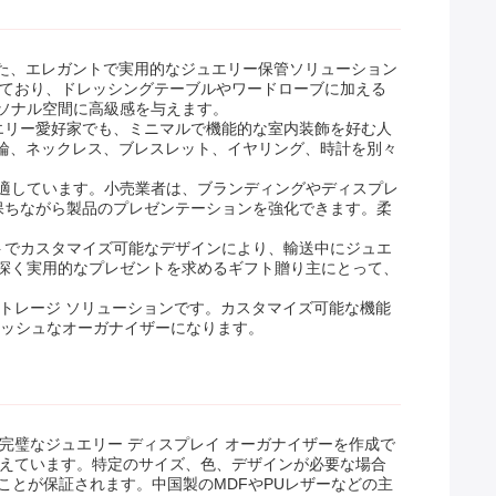
れた、エレガントで実用的なジュエリー保管ソリューション
えており、ドレッシングテーブルやワードローブに加える
ソナル空間に高級感を与えます。
エリー愛好家でも、ミニマルで機能的な室内装飾を好む人
指輪、ネックレス、ブレスレット、イヤリング、時計を別々
適しています。小売業者は、ブランディングやディスプレ
保ちながら製品のプレゼンテーションを強化できます。柔
トでカスタマイズ可能なデザインにより、輸送中にジュエ
深く実用的なプレゼントを求めるギフト贈り主にとって、
ストレージ ソリューションです。カスタマイズ可能な機能
リッシュなオーガナイザーになります。
た完璧なジュエリー ディスプレイ オーガナイザーを作成で
備えています。特定のサイズ、色、デザインが必要な場合
すことが保証されます。中国製のMDFやPUレザーなどの主