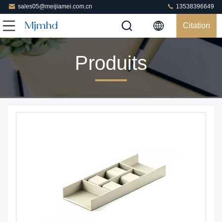
sales05@meijiamei.com.cn
13538396649
Citation
Produits