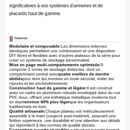
significatives à vos systèmes d'armoires et de
placards haut de gamme.
Modulaire et composable:
Les dimensions externes
identiques permettent une combinaison et une disposition
DIY libres et flexibles avec d'autres plateaux de la série pour
créer un système de stockage personnalisé.
Mise en page multi-compartements optimisée:
Il
comporte 3 zones de stockage distinctes, dont un
compartiment central avec
quatre oreillers de montre
dédiés
pour tenir les montres en toute sécurité, éviter les
rayures et les enchevêtrements.
Construction haut de gamme et légère:
Il est construit
avec un cadre en aluminium robuste enveloppé dans du cuir
PVC doux, offrant une esthétique métallique moderne tout
en étant
environ 60% plus léger
que les organisateurs
traditionnels en bois.
Qualité artisanale:
Chaque plateau est méticuleusement
assemblé à la main (coupure post-matériel), assurant une
finition supérieure, une durabilité et une attention aux détails
qui répondent à des normes de qualité strictes.
Conception ouverte et visible
La structure ouverte permet