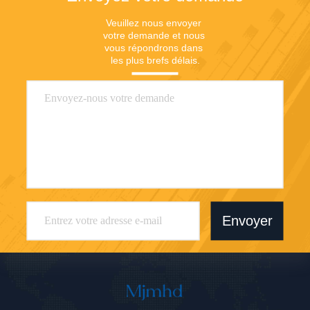
Veuillez nous envoyer 
votre demande et nous 
vous répondrons dans 
les plus brefs délais.
Envoyer