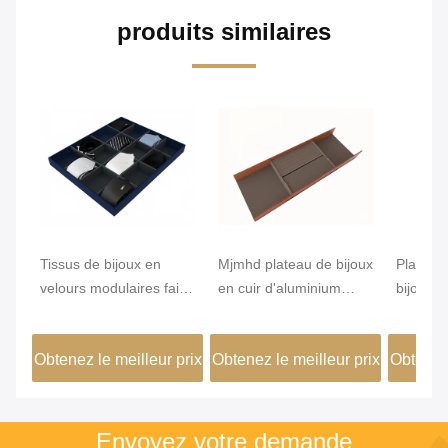
produits similaires
Tissus de bijoux en
Mjmhd plateau de bijoux
Plate d
velours modulaires faits
en cuir d'aluminium
bijoux 
à la main
plateau de bijoux
alumini
empilés pour tiroirs
460x15
Obtenez le meilleur prix
Obtenez le meilleur prix
Obtenez 
artisanaux
Envoyez votre demande