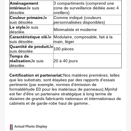
Aménagement
3 compartiments (comprend une
intérieur
Je suis
zone de surveillance dédiée avec 4
désolée.
oreillers)
Couleur primaire
Je
Comme indiqué (couleurs
suis désolée.
personnalisées disponibles)
Le style
Je suis
Minimaliste et moderne
désolée.
Caractéristique clé
Je
Modulaire, composable, fait à la
suis désolée.
main, léger
Quantité de produit
Je
100 pièces
suis désolée.
Temps de
réalisation
Je suis
20 à 40 jours
désolée.
Certification et partenariat:
Nos matières premières, telles
que les substrats, sont étayées par des rapports d'essais
pertinents (par exemple, normes d'émission de
formaldéhyde E0 pour les matériaux de panneaux).Mjmhd
est fier d'être un partenaire stratégique à long terme de
dizaines de grands fabricants nationaux et internationaux de
cabinets et de garde-robe haut de gamme..