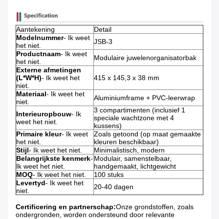
Aantekening
Detail
Modelnummer
- Ik weet
JSB-3
het niet.
Productnaam
- Ik weet
Modulaire juwelenorganisatorbak
het niet.
Externe afmetingen
(L*W*H)
- Ik weet het
415 x 145,3 x 38 mm
niet.
Materiaal
- Ik weet het
Aluminiumframe + PVC-leerwrap
niet.
3 compartimenten (inclusief 1
Interieuropbouw
- Ik
speciale wachtzone met 4
weet het niet.
kussens)
Primaire kleur
- Ik weet
Zoals getoond (op maat gemaakte
het niet.
kleuren beschikbaar)
Stijl
- Ik weet het niet.
Minimalistisch, modern
Belangrijkste kenmerk
-
Modulair, samenstelbaar,
Ik weet het niet.
handgemaakt, lichtgewicht
MOQ
- Ik weet het niet.
100 stuks
Levertyd
- Ik weet het
20-40 dagen
niet.
Certificering en partnerschap:
Onze grondstoffen, zoals
ondergronden, worden ondersteund door relevante