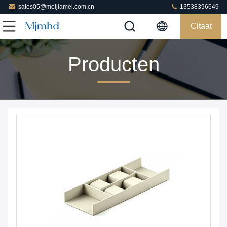
sales05@meijiamei.com.cn
13538396649
Citaat
Producten