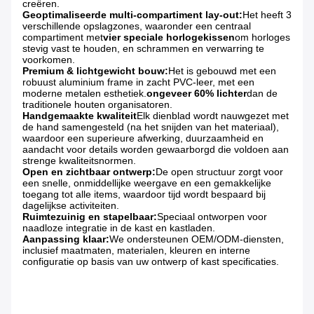
creëren.
Geoptimaliseerde multi-compartiment lay-out:
Het heeft 3
verschillende opslagzones, waaronder een centraal
compartiment met
vier speciale horlogekissen
om horloges
stevig vast te houden, en schrammen en verwarring te
voorkomen.
Premium & lichtgewicht bouw:
Het is gebouwd met een
robuust aluminium frame in zacht PVC-leer, met een
moderne metalen esthetiek.
ongeveer 60% lichter
dan de
traditionele houten organisatoren.
Handgemaakte kwaliteit
Elk dienblad wordt nauwgezet met
de hand samengesteld (na het snijden van het materiaal),
waardoor een superieure afwerking, duurzaamheid en
aandacht voor details worden gewaarborgd die voldoen aan
strenge kwaliteitsnormen.
Open en zichtbaar ontwerp:
De open structuur zorgt voor
een snelle, onmiddellijke weergave en een gemakkelijke
toegang tot alle items, waardoor tijd wordt bespaard bij
dagelijkse activiteiten.
Ruimtezuinig en stapelbaar:
Speciaal ontworpen voor
naadloze integratie in de kast en kastladen.
Aanpassing klaar:
We ondersteunen OEM/ODM-diensten,
inclusief maatmaten, materialen, kleuren en interne
configuratie op basis van uw ontwerp of kast specificaties.