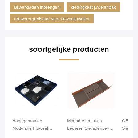
Bijwerkladen inbrengen
kledingkast juwelenbak
drawerorganisator voor fluweeljuwelen
soortgelijke producten
Handgemaakte
Mjmhd Aluminium
OEM Lic
Modulaire Fluweel
Lederen Sieradenbak
Sierade
Sieraden Lade
Stapelbare
Lade Al