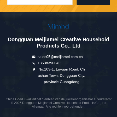
Dongguan Meijiamei Creative Household
Products Co., Ltd
sales05@meijiamei.com.cn
13538396649
No.109-1, Luyuan Road, Ch
ashan Town, Dongguan City,
provincie Guangdong
China Goed Kwaliteit het dienblad van de juwelenorganisator Auteursrecht
© 2026 Dongguan Meijiamei Creative Household Products Co., Ltd
Allemaal. Alle rechten voorbehouden.