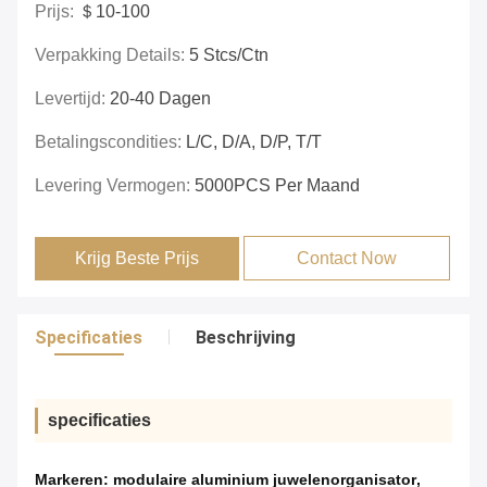
Prijs:
＄10-100
Verpakking Details:
5 Stcs/ctn
Levertijd:
20-40 Dagen
Betalingscondities:
L/C, D/A, D/P, T/T
Levering Vermogen:
5000PCS Per Maand
Krijg Beste Prijs
Contact Now
Specificaties
Beschrijving
specificaties
Markeren:
modulaire aluminium juwelenorganisator
,