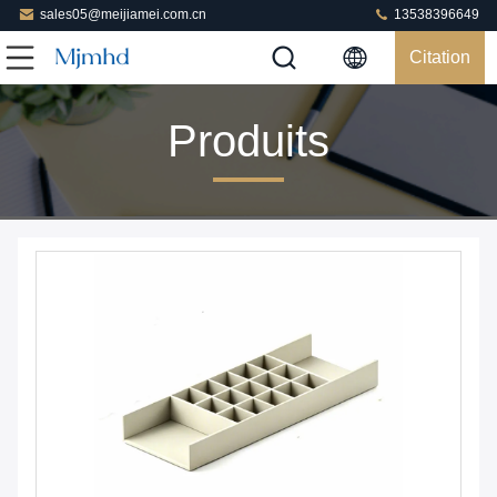
sales05@meijiamei.com.cn
13538396649
Citation
Produits