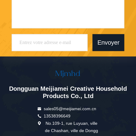
Envoyer
Dongguan Meijiamei Creative Household
Products Co., Ltd
sales05@meijiamei.com.cn
13538396649
No.109-1, rue Luyuan, ville
de Chashan, ville de Dongg