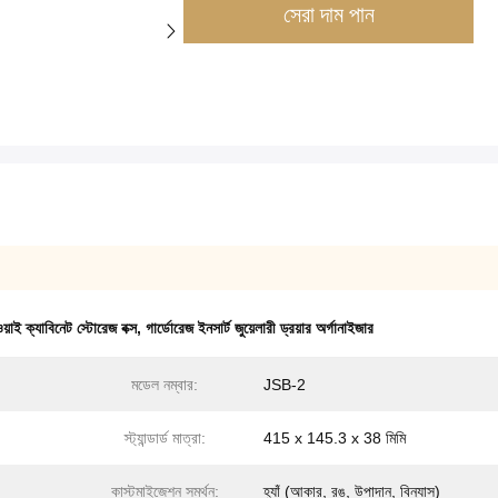
সেরা দাম পান
াই ক্যাবিনেট স্টোরেজ বক্স
,
গার্ডোরেজ ইনসার্ট জুয়েলারী ড্রয়ার অর্গানাইজার
মডেল নম্বার:
JSB-2
স্ট্যান্ডার্ড মাত্রা:
415 x 145.3 x 38 মিমি
কাস্টমাইজেশন সমর্থন:
হ্যাঁ (আকার, রঙ, উপাদান, বিন্যাস)