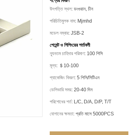
পণ্যের বিবরণ
উৎপত্তি স্থল:
ডংগুয়ান, চীন
পরিচিতিমুলক নাম:
Mjmhd
মডেল নম্বার:
JSB-2
পেমেন্ট ও শিপিংয়ের শর্তাবলী
ন্যূনতম চাহিদার পরিমাণ:
100 পিসি
মূল্য:
＄10-100
প্যাকেজিং বিবরণ:
5 পিসি/সিটিএন
ডেলিভারি সময়:
20-40 দিন
পরিশোধের শর্ত:
L/C, D/A, D/P, T/T
যোগানের ক্ষমতা:
প্রতি মাসে 5000PCS