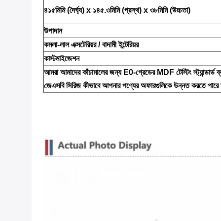
৪১৫মিমি (দৈর্ঘ্য) x ১৪৫.৩মিমি (প্রস্থ) x ৩৮মিমি (উচ্চতা)
উপাদান
কমলা-লাল এক্সটেরিয়র / বাদামী ইন্টেরিয়র
কাস্টমাইজেশন
আমরা আমাদের কাঁচামালের জন্য E0-গ্রেডের MDF টেস্টিং স্ট্যান্ডার্ড ব
জেএসবি সিরিজ কীভাবে আপনার পণ্যের অফারগুলিকে উন্নত করতে পার