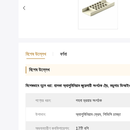
বিশেষ উল্লেখ
বর্ণনা
বিশেষ উল্লেখ
বিশেষভাবে তুলে ধরা:
হালকা অ্যালুমিনিয়াম জুয়েলারী সংগঠক ট্রে
,
মডুলার ডিআইওয়
পণ্যের ধরন:
গহনা ড্রয়ার সংগঠক
উপাদান:
অ্যালুমিনিয়াম ফ্রেম, পিভিসি চামড়া
অভ্যন্তরীণ কনফিগারেশন:
17টি বগি