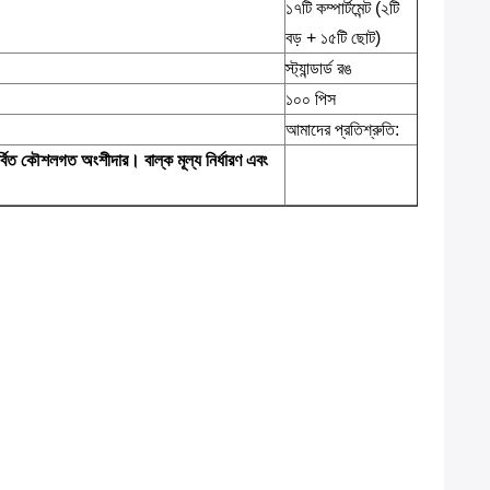
১৭টি কম্পার্টমেন্ট (২টি
বড় + ১৫টি ছোট)
স্ট্যান্ডার্ড রঙ
১০০ পিস
আমাদের প্রতিশ্রুতি:
র্বিত কৌশলগত অংশীদার। বাল্ক মূল্য নির্ধারণ এবং