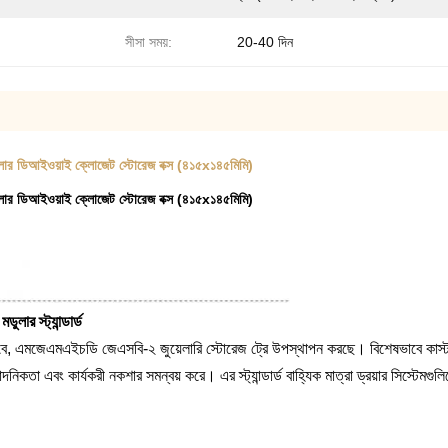
সীসা সময়:
20-40 দিন
 | মডুলার ডিআইওয়াই ক্লোজেট স্টোরেজ বক্স (৪১৫x১৪৫মিমি)
 | মডুলার ডিআইওয়াই ক্লোজেট স্টোরেজ বক্স (৪১৫x১৪৫মিমি)
ার স্ট্যান্ডার্ড
হিসাবে, এমজেএমএইচডি জেএসবি-২ জুয়েলারি স্টোরেজ ট্রে উপস্থাপন করছে। বিশেষভাবে কাস্ট
দনিকতা এবং কার্যকরী নকশার সমন্বয় করে। এর স্ট্যান্ডার্ড বাহ্যিক মাত্রা ড্রয়ার সিস্টেমগু