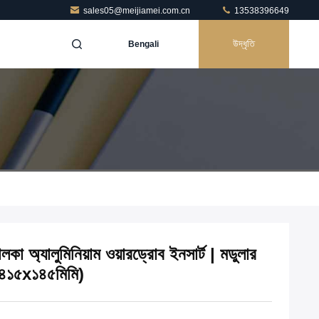
sales05@meijiamei.com.cn
13538396649
উদ্ধৃতি
Bengali
হালকা অ্যালুমিনিয়াম ওয়ারড্রোব ইনসার্ট | মডুলার
(৪১৫x১৪৫মিমি)