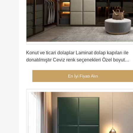
En İyi Fiyatı Alın
Konut ve ticari dolaplar Laminat dolap kapıları ile
donatılmıştır Ceviz renk seçenekleri Özel boyut
konfigürasyonu
En İyi Fiyatı Alın