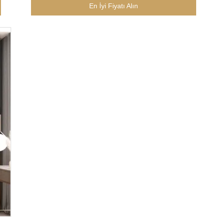
Alüminyum Çerçeve
En İyi Fiyatı Alın