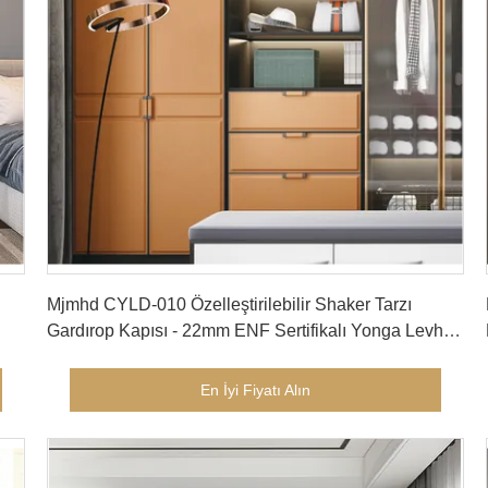
En İyi Fiyatı Alın
Mjmhd CYLD-010 Özelleştirilebilir Shaker Tarzı
Gardırop Kapısı - 22mm ENF Sertifikalı Yonga Levha,
PVC Laminat, Alüminyum Kenar Bandı, Modern Yatak
Odası ve Giyinme Odası için Neme Dayanıklı
En İyi Fiyatı Alın