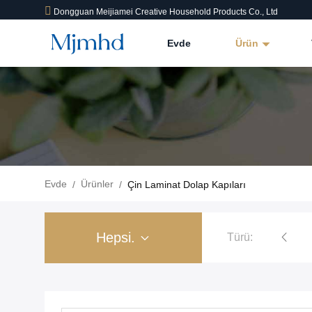
Dongguan Meijiamei Creative Household Products Co., Ltd
Evde
Ürün
Evde
Ürünler
/
/
Çin Laminat Dolap Kapıları
Hepsi.
Türü: