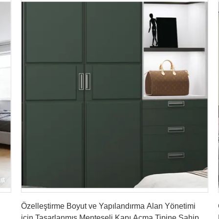
En İyi Fiyatı Alın
Özelleştirme Boyut ve Yapılandırma Alan Yönetimi
için Tasarlanmış Menteşeli Kapı Açma Tipine Sahip