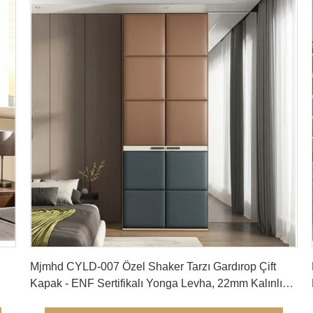
En İyi Fiyatı Alın
Mjmhd CYLD-007 Özel Shaker Tarzı Gardırop Çift
Kapak - ENF Sertifikalı Yonga Levha, 22mm Kalınlık,
nt
PVC Laminat Yüzey, Modern Ev İç Mekanları için