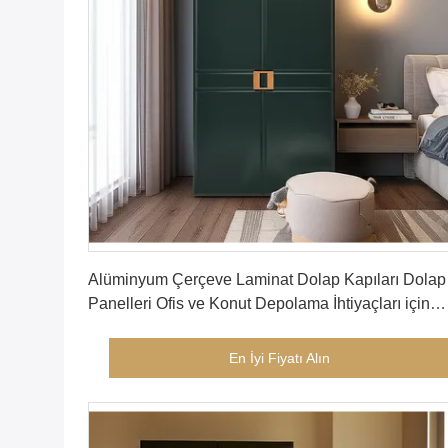
En İyi Fiyatı Alın
Alüminyum Çerçeve Laminat Dolap Kapıları Dolap
Panelleri Ofis ve Konut Depolama İhtiyaçları için
Çeşitli Seçenekler Sunar
En İyi Fiyatı Alın