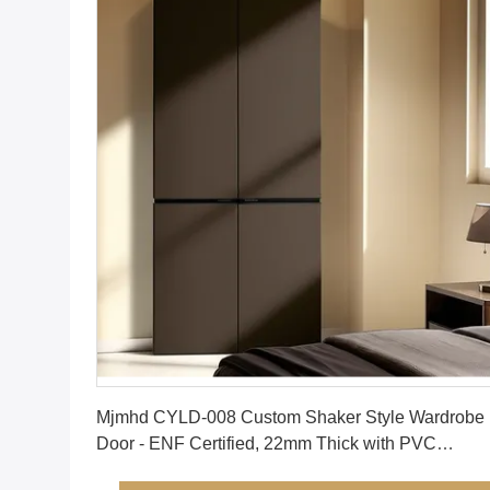
En İyi Fiyatı Alın
Mjmhd CYLD-008 Custom Shaker Style Wardrobe
Door - ENF Certified, 22mm Thick with PVC
Laminate, Aluminum Frame, and Moisture-Resista