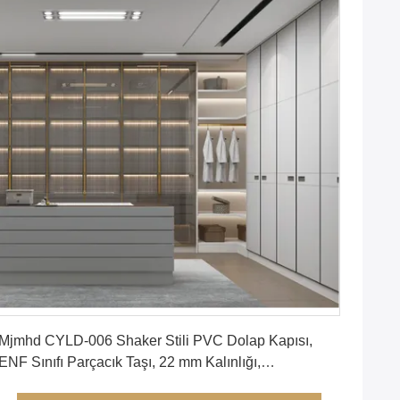
En İyi Fiyatı Alın
Mjmhd CYLD-006 Shaker Stili PVC Dolap Kapısı,
ENF Sınıfı Parçacık Taşı, 22 mm Kalınlığı,
Özelleştirilebilir Boyut, Kabine için Alüminyum