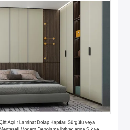
En İyi Fiyatı Alın
Çift Açılır Laminat Dolap Kapıları Sürgülü veya
Menteşeli Modern Depolama İhtiyaçlarına Şık ve