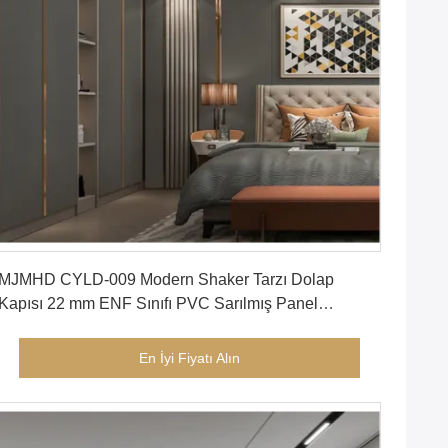
En İyi Fiyatı Alın
MJMHD CYLD-009 Modern Shaker Tarzı Dolap
Kapısı 22 mm ENF Sınıfı PVC Sarılmış Panel
Alüminyum Çerçeve Özel Boyutlu Gri ve Altın Düz
Panel Dolap Kapısı
En İyi Fiyatı Alın