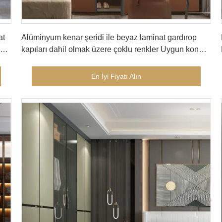
En İyi Fiyatı Alın
at
Alüminyum kenar şeridi ile beyaz laminat gardırop
 ve
kapıları dahil olmak üzere çoklu renkler Uygun konut
ticari gardıroplar dayanıklı Şık
En İyi Fiyatı Alın