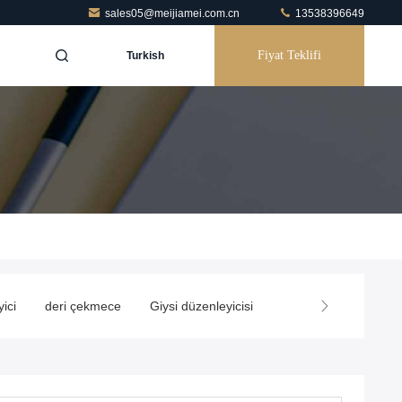
sales05@meijiamei.com.cn
13538396649
Fiyat Teklifi
Turkish
ici
deri çekmece
Giysi düzenleyicisi
Dolap Saklama Kutu