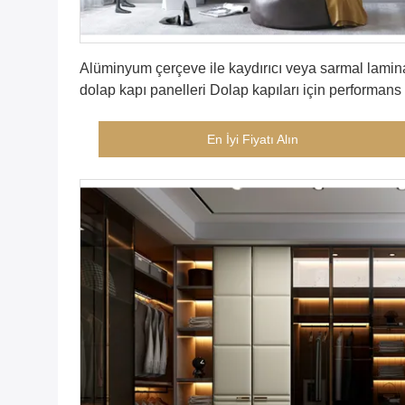
En İyi Fiyatı Alın
Alüminyum çerçeve ile kaydırıcı veya sarmal lamin
dolap kapı panelleri Dolap kapıları için performans
modern stil sunuyor
En İyi Fiyatı Alın