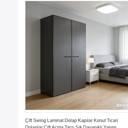
En İyi Fiyatı Alın
Çift Swing Laminat Dolap Kapılar Konut Ticari
Dolaplar Çift Açma Tarzı Şık Dayanıklı Yapım