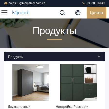
sales05@meijiamei.com.cn
13538396649
Цитата
Продукты
Продукты
Получите самую лучшую
Получите самую лучшую
Двухколесный
цену
Настройка Размер и
цену