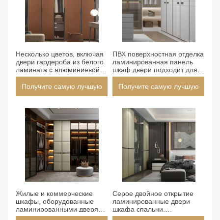
Получите самую лучшую
Получите самую лучшую
Несколько цветов, включая
цену
ПВХ поверхностная отделка
цену
двери гардероба из белого
ламинированная панель
ламината с алюминиевой
шкаф двери подходит для
кромкой. Подходящие
жилых коммерческих
жилые и коммерческие
шкафов прочные и
Получите самую лучшую
Получите самую лучшую
шкафы. Прочный и
стильные решения для
стильный.
хранения
цену
цену
Получите самую лучшую
Получите самую лучшую
Жилые и коммерческие
цену
Серое двойное открытие
цену
шкафы, оборудованные
ламинированные двери
ламинированными дверями
шкафа спальни,
шкафа, варианты орехового
предлагающие