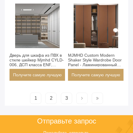
цену
цену
современного интерьера
дома
Получите самую лучшую
Получите самую лучшую
Дверь для шкафа из ПВХ в
цену
MJMHD Custom Modern
цену
стиле шейкер Mjmhd CYLD-
Shaker Style Wardrobe Door
006, ДСП класса ENF,
Panel - Ламинированный
толщина 22 мм,
ПВХ класса ENF
настраиваемый размер,
Получите самую лучшую
Получите самую лучшую
современная плоская
панель с алюминиевой
цену
цену
рамой для шкафа
1
2
3
Отправьте запрос
Пожалуйста, отправьте 