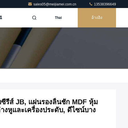
sales05@meijiamei.com.cn
13538396649
ี
อ้างอิง
Thai
ีรีส์ JB, แผ่นรองลิ้นชัก MDF หุ้ม
างหูและเครื่องประดับ, ดีไซน์บาง