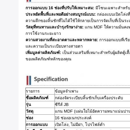
การออกแบบ 16 ช่องที่ปรับให้เหมาะสม:
​ มีโซนเฉพาะสำหรับต
ประหยัดพื้นที่และพอดีอย่างสมบูรณ์แบบ:
​ กล่องแบบเปิดโล่งท
ความลึกของลิ้นชักที่ไม่ได้ใช้ให้กลายเป็นการจัดเก็บที่เป็นระ
วัสดุที่ทนทานและบำรุงรักษาง่าย:
​ แกน MDF ให้ความมั่นคงท
การใช้งานระยะยาว
ความสวยงามที่สะอาดตาและหลากหลาย:
​ การออกแบบที่เรี
และความเป็นระเบียบทางสายตา
เพิ่มมูลค่าผลิตภัณฑ์:
​ เป็นส่วนเสริมที่เหมาะสำหรับผู้ผลิตตู้
ของผลิตภัณฑ์หลักของคุณ
รายการ
ข้อมูลจำเพาะ
ชื่อผลิตภัณฑ์
กล่องจัดระเบียบลิ้นชักเก็บเครื่องประดับ
รุ่น
ซีรีส์ JB
วัสดุ
แกน MDF (แผ่นใยไม้อัดความหนาแน่นปานก
ช่อง
16 ช่องอเนกประสงค์
การออกแบบ
เปิดโล่ง, ไม่มีฝา, โปรไฟล์ต่ำ