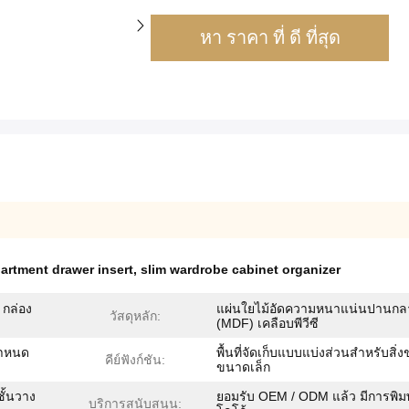
หา ราคา ที่ ดี ที่สุด
artment drawer insert
,
slim wardrobe cabinet organizer
, กล่อง
แผ่นใยไม้อัดความหนาแน่นปานกล
วัสดุหลัก:
(MDF) เคลือบพีวีซี
่กำหนด
พื้นที่จัดเก็บแบบแบ่งส่วนสำหรับสิ่
คีย์ฟังก์ชัน:
ขนาดเล็ก
 ชั้นวาง
ยอมรับ OEM / ODM แล้ว มีการพิมพ
บริการสนับสนุน: