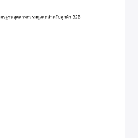
รฐานอุตสาหกรรมสูงสุดสําหรับลูกค้า B2B.