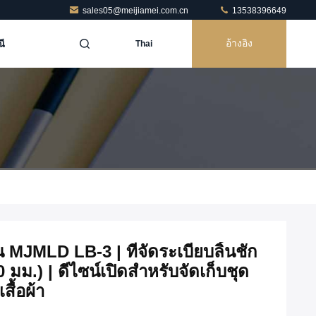
sales05@meijiamei.com.cn
13538396649
ี
อ้างอิง
Thai
ื้น MJMLD LB-3 | ที่จัดระเบียบลิ้นชัก
ม.) | ดีไซน์เปิดสำหรับจัดเก็บชุด
สื้อผ้า