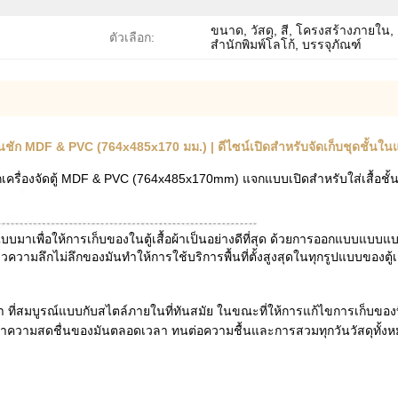
ขนาด, วัสดุ, สี, โครงสร้างภายใน,
ตัวเลือก:
สำนักพิมพ์โลโก้, บรรจุภัณฑ์
ลิ้นชัก MDF & PVC (764x485x170 มม.) | ดีไซน์เปิดสำหรับจัดเก็บชุดชั้นในแล
เครื่องจัดตู้ MDF & PVC (764x485x170mm) แจกแบบเปิดสําหรับใส่เสื้อชั้
มาเพื่อให้การเก็บของในตู้เสื้อผ้าเป็นอย่างดีที่สุด ด้วยการออกแบบแบบแบบเ
วความลึกไม่ลึกของมันทําให้การใช้บริการพื้นที่ตั้งสูงสุดในทุกรูปแบบของตู้เ
ี่สมบูรณ์แบบกับสไตล์ภายในที่ทันสมัย ในขณะที่ให้การแก้ไขการเก็บของที่ใช้
ะรักษาความสดชื่นของมันตลอดเวลา ทนต่อความชื้นและการสวมทุกวันวัสดุทั