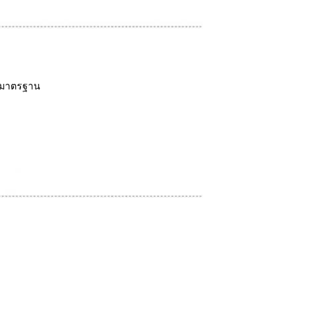
้ามาตรฐาน